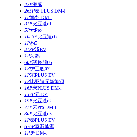
42P
海豚
265P
秦 PLUS DM-i
1P
海豹 DM-i
31P
比亚迪e1
5P
元Pro
1055P
比亚迪e6
1P
豹5
218P
汉EV
1P
海鸥
60P
驱逐舰05
1P
护卫舰07
1P
宋PLUS EV
1P
比亚迪元新能源
16P
宋PLUS DM-i
137P
元 EV
19P
比亚迪e2
77P
宋Pro DM-i
30P
比亚迪e3
1P
秦PLUS EV
676P
秦新能源
1P
唐 DM-i