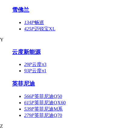
雪佛兰
134P
畅巡
425P
迈锐宝XL
Y
云度新能源
29P
云度π3
93P
云度π1
英菲尼迪
566P
英菲尼迪Q50
615P
英菲尼迪QX60
539P
英菲尼迪M系
279P
英菲尼迪Q70
Z