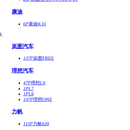
康迪
6P
康迪K10
L
岚图汽车
137P
岚图FREE
理想汽车
47P
理想L9
1P
L7
1P
L8
147P
理想ONE
力帆
115P
力帆620