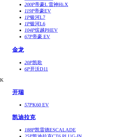
200P
帝豪L 雷神Hi.X
119P
帝豪EV
1P
银河L7
1P
银河L6
104P
缤越PHEV
67P
帝豪 EV
金龙
20P
凯歌
6P
开沃D11
K
开瑞
57P
K60 EV
凯迪拉克
188P
凯雷德ESCALADE
25P
凯迪拉克CT6 PLUG-IN