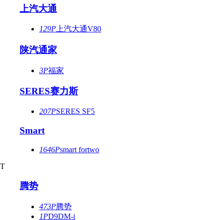
上汽大通
129P
上汽大通V80
陕汽通家
3P
福家
SERES赛力斯
207P
SERES SF5
Smart
1646P
smart fortwo
T
腾势
473P
腾势
1P
D9DM-i