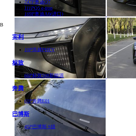
747P
奥迪Q7
111P
Q5 e-tron
169P
奥迪A6(进口)
B
宾利
10P
添越PHEV
标致
66P
标致508新能源
奔腾
61P
奔腾E01
巴博斯
45P
巴博斯 S级