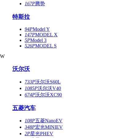
167P
腾势
特斯拉
94P
Model Y
147P
MODEL X
5P
Model 3
526P
MODEL S
W
沃尔沃
733P
沃尔沃S60L
1085P
沃尔沃V40
674P
沃尔沃XC90
五菱汽车
108P
五菱NanoEV
348P
宏光MINIEV
2P
星光PHEV