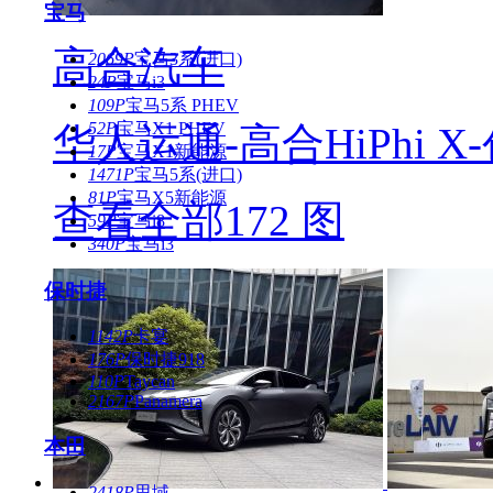
宝马
高合汽车
2069P
宝马3系(进口)
24P
宝马i3
109P
宝马5系 PHEV
52P
宝马X1 PHEV
华人运通-高合HiPhi X
17P
宝马X1新能源
1471P
宝马5系(进口)
81P
宝马X5新能源
查看全部172 图
59P
宝马i8
340P
宝马i3
保时捷
1142P
卡宴
176P
保时捷918
110P
Taycan
2167P
Panamera
本田
2418P
思域