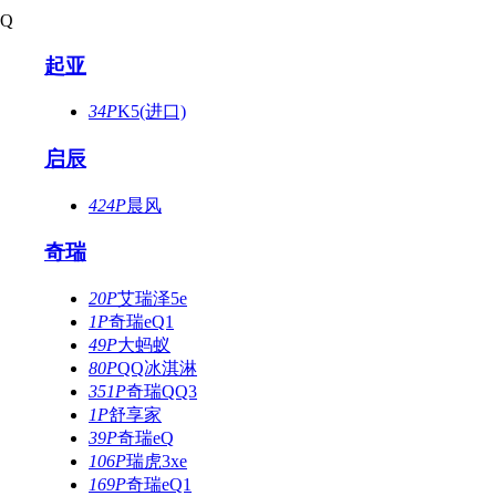
Q
起亚
34P
K5(进口)
启辰
424P
晨风
奇瑞
20P
艾瑞泽5e
1P
奇瑞eQ1
49P
大蚂蚁
80P
QQ冰淇淋
351P
奇瑞QQ3
1P
舒享家
39P
奇瑞eQ
106P
瑞虎3xe
169P
奇瑞eQ1