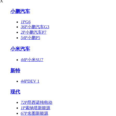
X
小鹏汽车
1P
G6
36P
小鹏汽车G3
2P
小鹏汽车P7
54P
小鹏P5
小米汽车
44P
小米SU7
新特
44P
DEV 1
现代
72P
昂西诺纯电动
1P
索纳塔新能源
67P
名图新能源