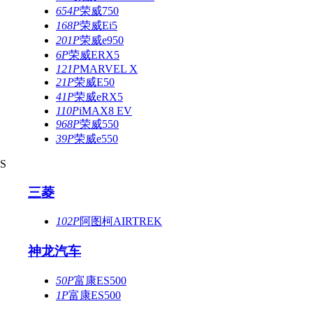
654P
荣威750
168P
荣威Ei5
201P
荣威e950
6P
荣威ERX5
121P
MARVEL X
21P
荣威E50
41P
荣威eRX5
110P
iMAX8 EV
968P
荣威550
39P
荣威e550
S
三菱
102P
阿图柯AIRTREK
神龙汽车
50P
富康ES500
1P
富康ES500