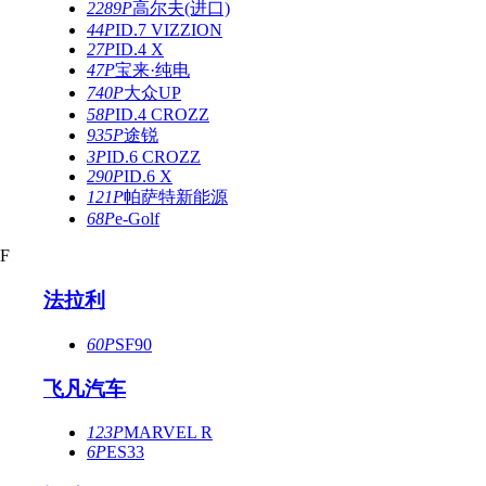
2289P
高尔夫(进口)
44P
ID.7 VIZZION
27P
ID.4 X
47P
宝来·纯电
740P
大众UP
58P
ID.4 CROZZ
935P
途锐
3P
ID.6 CROZZ
290P
ID.6 X
121P
帕萨特新能源
68P
e-Golf
F
法拉利
60P
SF90
飞凡汽车
123P
MARVEL R
6P
ES33