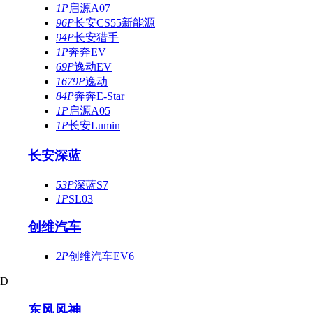
1P
启源A07
96P
长安CS55新能源
94P
长安猎手
1P
奔奔EV
69P
逸动EV
1679P
逸动
84P
奔奔E-Star
1P
启源A05
1P
长安Lumin
长安深蓝
53P
深蓝S7
1P
SL03
创维汽车
2P
创维汽车EV6
D
东风风神