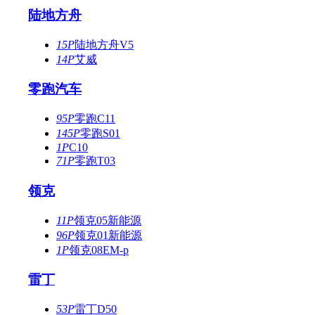
陆地方舟
15P
陆地方舟V5
14P
艾威
零跑汽车
95P
零跑C11
145P
零跑S01
1P
C10
71P
零跑T03
领克
11P
领克05新能源
96P
领克01新能源
1P
领克08EM-p
雷丁
53P
雷丁D50