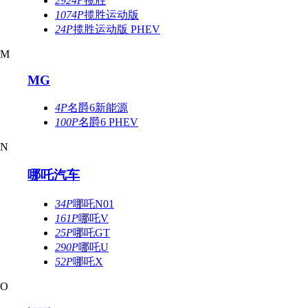
2924P
揽胜
1074P
揽胜运动版
24P
揽胜运动版 PHEV
M
MG
4P
名爵6新能源
100P
名爵6 PHEV
N
哪吒汽车
34P
哪吒N01
161P
哪吒V
25P
哪吒GT
290P
哪吒U
52P
哪吒X
O