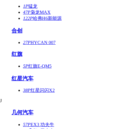
1P
猛龙
47P
枭龙MAX
122P
哈弗H6新能源
合创
27P
HYCAN 007
红旗
5P
红旗E-QM5
红星汽车
38P
红星闪闪X2
J
几何汽车
57P
EX3 功夫牛