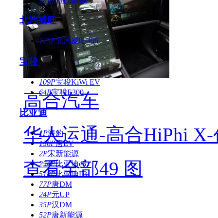
北汽威旺
125P
北汽威旺306
宝骏
109P
宝骏KiWi EV
64P
宝骏E300
高合汽车
比亚迪
华人运通-高合HiPhi X
1P
海豹
136P
唐EV
2P
宋新能源
查看全部49 图
254P
比亚迪e5
518P
比亚迪F3
77P
唐DM
24P
元UP
35P
汉DM
52P
唐新能源