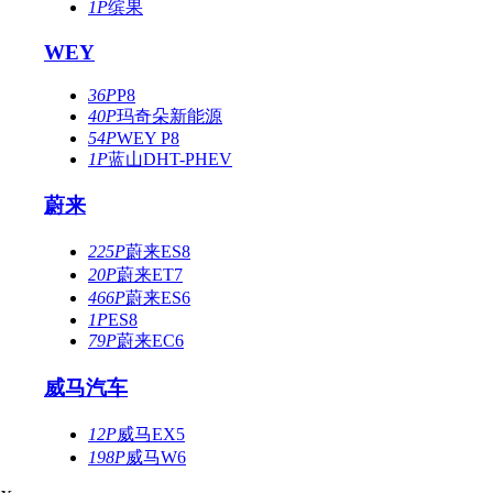
1P
缤果
WEY
36P
P8
40P
玛奇朵新能源
54P
WEY P8
1P
蓝山DHT-PHEV
蔚来
225P
蔚来ES8
20P
蔚来ET7
466P
蔚来ES6
1P
ES8
79P
蔚来EC6
威马汽车
12P
威马EX5
198P
威马W6