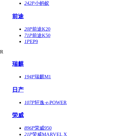
242P
小蚂蚁
前途
20P
前途K20
71P
前途K50
1P
EP9
R
瑞麒
194P
瑞麒M1
日产
107P
轩逸·e-POWER
荣威
896P
荣威950
21P
荣威MARVEL X