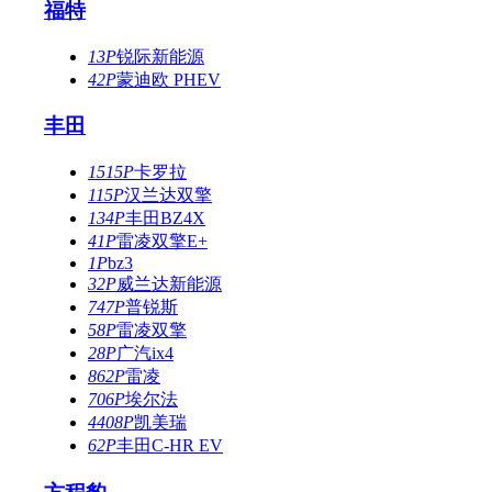
福特
13P
锐际新能源
42P
蒙迪欧 PHEV
丰田
1515P
卡罗拉
115P
汉兰达双擎
134P
丰田BZ4X
41P
雷凌双擎E+
1P
bz3
32P
威兰达新能源
747P
普锐斯
58P
雷凌双擎
28P
广汽ix4
862P
雷凌
706P
埃尔法
4408P
凯美瑞
62P
丰田C-HR EV