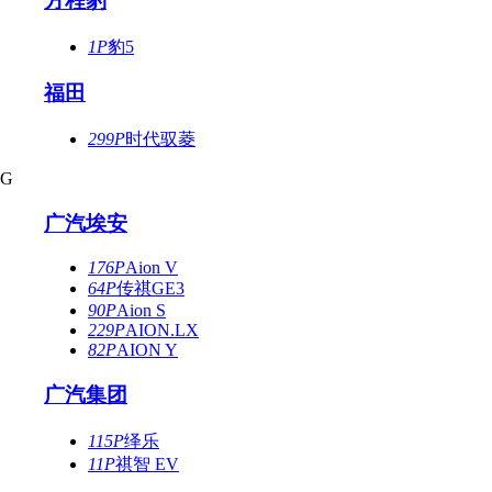
方程豹
1P
豹5
福田
299P
时代驭菱
G
广汽埃安
176P
Aion V
64P
传祺GE3
90P
Aion S
229P
AION.LX
82P
AION Y
广汽集团
115P
绎乐
11P
祺智 EV