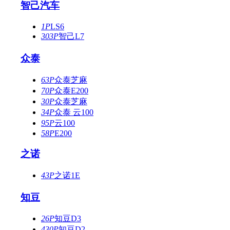
智己汽车
1P
LS6
303P
智己L7
众泰
63P
众泰芝麻
70P
众泰E200
30P
众泰芝麻
34P
众泰 云100
95P
云100
58P
E200
之诺
43P
之诺1E
知豆
26P
知豆D3
430P
知豆D2