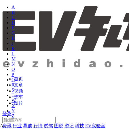
A
B
C
D
F
G
H
J
K
L
M
N
O
P
首页
Q
文章
R
S
视频
T
选车
W
图片
X
Y
登录
Z
资讯
行业
导购
行情
试驾
图说
游记
科技
EV实验室
A