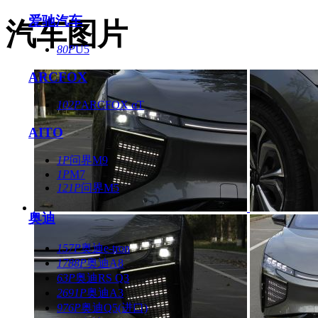
爱驰汽车
汽车图片
80P
U5
ARCFOX
102P
ARCFOX αT
AITO
1P
问界M9
1P
M7
121P
问界M5
奥迪
157P
奥迪e-tron
1788P
奥迪A8
63P
奥迪RS Q3
2691P
奥迪A3
976P
奥迪Q5(进口)