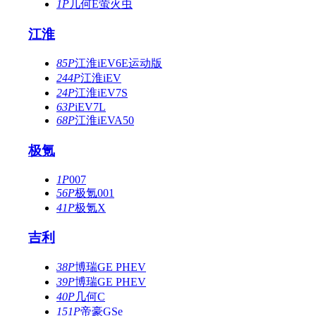
1P
几何E萤火虫
江淮
85P
江淮iEV6E运动版
244P
江淮iEV
24P
江淮iEV7S
63P
iEV7L
68P
江淮iEVA50
极氪
1P
007
56P
极氪001
41P
极氪X
吉利
38P
博瑞GE PHEV
39P
博瑞GE PHEV
40P
几何C
151P
帝豪GSe