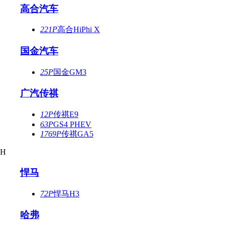
高合汽车
221P
高合HiPhi X
国金汽车
25P
国金GM3
广汽传祺
12P
传祺E9
63P
GS4 PHEV
1769P
传祺GA5
H
悍马
72P
悍马H3
哈弗