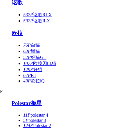
讴歌
537P
讴歌RLX
592P
讴歌ILX
欧拉
76P
白猫
63P
黑猫
52P
好猫GT
107P
欧拉闪电猫
129P
好猫
67P
R1
49P
欧拉iQ
P
Polestar极星
11P
polestar 4
5P
polestar 3
124P
Polestar 2