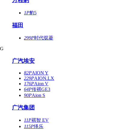
方程豹
1P
豹5
福田
299P
时代驭菱
G
广汽埃安
82P
AION Y
229P
AION.LX
176P
Aion V
64P
传祺GE3
90P
Aion S
广汽集团
11P
祺智 EV
115P
绎乐