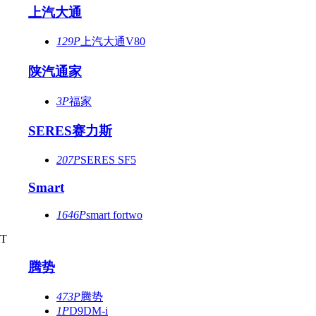
上汽大通
129P
上汽大通V80
陕汽通家
3P
福家
SERES赛力斯
207P
SERES SF5
Smart
1646P
smart fortwo
T
腾势
473P
腾势
1P
D9DM-i