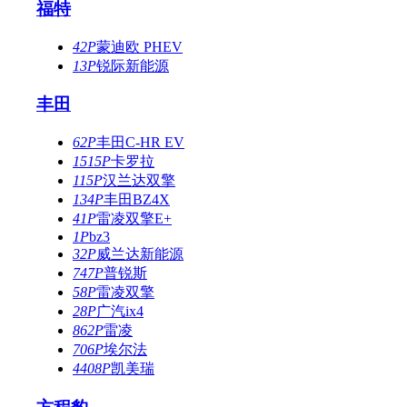
福特
42P
蒙迪欧 PHEV
13P
锐际新能源
丰田
62P
丰田C-HR EV
1515P
卡罗拉
115P
汉兰达双擎
134P
丰田BZ4X
41P
雷凌双擎E+
1P
bz3
32P
威兰达新能源
747P
普锐斯
58P
雷凌双擎
28P
广汽ix4
862P
雷凌
706P
埃尔法
4408P
凯美瑞