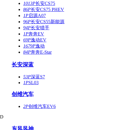
1013P
长安CS75
86P
长安CS75 PHEV
1P
启源A07
96P
长安CS55新能源
94P
长安猎手
1P
奔奔EV
69P
逸动EV
1679P
逸动
84P
奔奔E-Star
长安深蓝
53P
深蓝S7
1P
SL03
创维汽车
2P
创维汽车EV6
D
东风风神