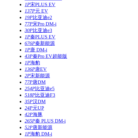
1P
宋PLUS EV
137P
元 EV
19P
比亚迪e2
77P
宋Pro DM-i
30P
比亚迪e3
1P
秦PLUS EV
676P
秦新能源
1P
唐 DM-i
43P
秦Pro EV超能版
1P
海豹
136P
唐EV
2P
宋新能源
77P
唐DM
254P
比亚迪e5
518P
比亚迪F3
35P
汉DM
24P
元UP
42P
海豚
265P
秦 PLUS DM-i
52P
唐新能源
1P
海豹 DM-i