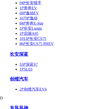
94P
长安猎手
1P
奔奔EV
69P
逸动EV
1679P
逸动
84P
奔奔E-Star
1P
长安Lumin
1P
启源A05
1013P
长安CS75
86P
长安CS75 PHEV
长安深蓝
53P
深蓝S7
1P
SL03
创维汽车
2P
创维汽车EV6
D
东风风神