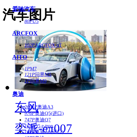
爱驰汽车
汽车图片
80P
U5
ARCFOX
102P
ARCFOX αT
AITO
1P
M7
121P
问界M5
1P
问界M9
奥迪
东风
2691P
奥迪A3
976P
奥迪Q5(进口)
747P
奥迪Q7
奕派-eπ007
111P
Q5 e-tron
169P
奥迪A6(进口)