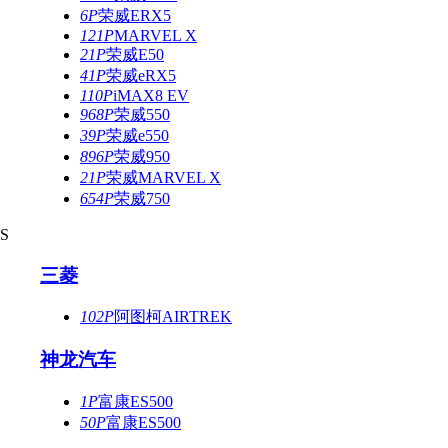
6P
荣威ERX5
121P
MARVEL X
21P
荣威E50
41P
荣威eRX5
110P
iMAX8 EV
968P
荣威550
39P
荣威e550
896P
荣威950
21P
荣威MARVEL X
654P
荣威750
S
三菱
102P
阿图柯AIRTREK
神龙汽车
1P
富康ES500
50P
富康ES500