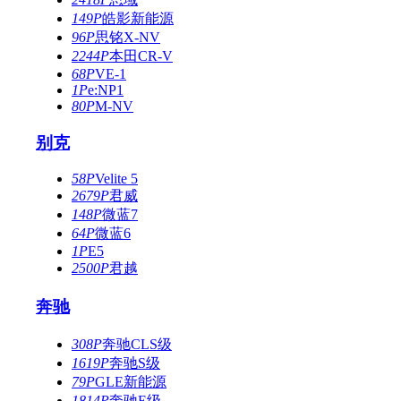
149P
皓影新能源
96P
思铭X-NV
2244P
本田CR-V
68P
VE-1
1P
e:NP1
80P
M-NV
别克
58P
Velite 5
2679P
君威
148P
微蓝7
64P
微蓝6
1P
E5
2500P
君越
奔驰
308P
奔驰CLS级
1619P
奔驰S级
79P
GLE新能源
1814P
奔驰E级