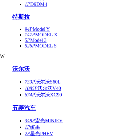
1P
D9DM-i
特斯拉
94P
Model Y
147P
MODEL X
5P
Model 3
526P
MODEL S
W
沃尔沃
733P
沃尔沃S60L
1085P
沃尔沃V40
674P
沃尔沃XC90
五菱汽车
348P
宏光MINIEV
1P
缤果
2P
星光PHEV