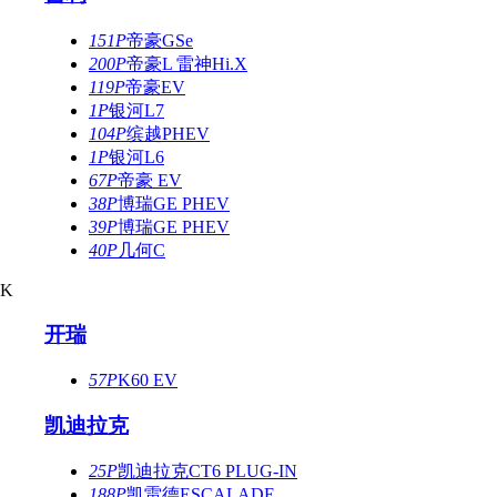
151P
帝豪GSe
200P
帝豪L 雷神Hi.X
119P
帝豪EV
1P
银河L7
104P
缤越PHEV
1P
银河L6
67P
帝豪 EV
38P
博瑞GE PHEV
39P
博瑞GE PHEV
40P
几何C
K
开瑞
57P
K60 EV
凯迪拉克
25P
凯迪拉克CT6 PLUG-IN
188P
凯雷德ESCALADE