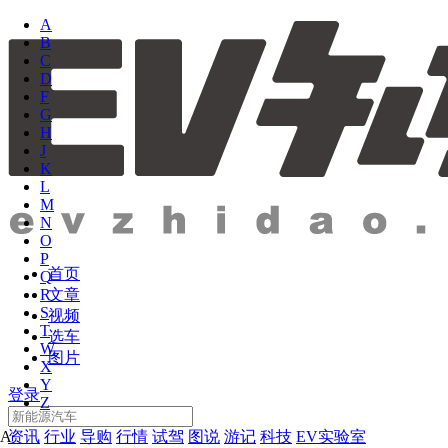
A
B
C
D
F
G
H
J
K
L
M
N
O
P
首页
Q
文章
R
S
视频
T
选车
W
图片
X
Y
登录
Z
资讯
行业
导购
行情
试驾
图说
游记
科技
EV实验室
A