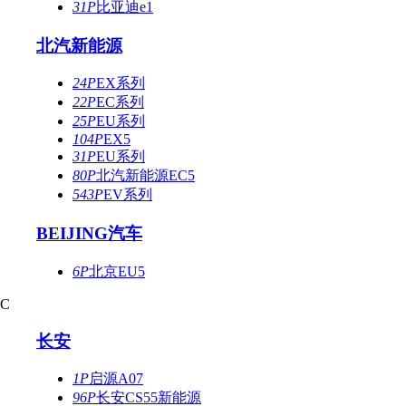
31P
比亚迪e1
北汽新能源
24P
EX系列
22P
EC系列
25P
EU系列
104P
EX5
31P
EU系列
80P
北汽新能源EC5
543P
EV系列
BEIJING汽车
6P
北京EU5
C
长安
1P
启源A07
96P
长安CS55新能源