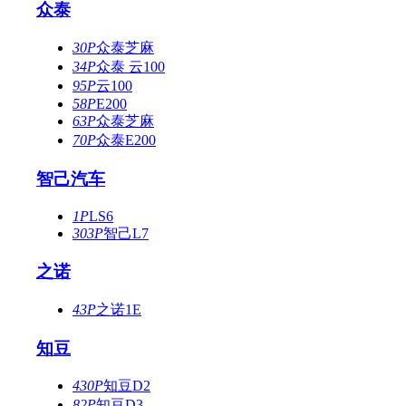
众泰
30P
众泰芝麻
34P
众泰 云100
95P
云100
58P
E200
63P
众泰芝麻
70P
众泰E200
智己汽车
1P
LS6
303P
智己L7
之诺
43P
之诺1E
知豆
430P
知豆D2
82P
知豆D3