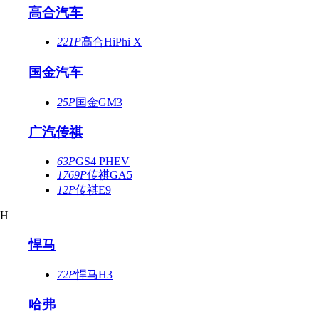
高合汽车
221P
高合HiPhi X
国金汽车
25P
国金GM3
广汽传祺
63P
GS4 PHEV
1769P
传祺GA5
12P
传祺E9
H
悍马
72P
悍马H3
哈弗