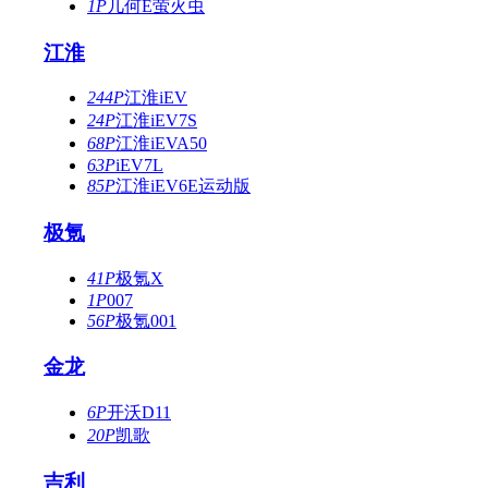
1P
几何E萤火虫
江淮
244P
江淮iEV
24P
江淮iEV7S
68P
江淮iEVA50
63P
iEV7L
85P
江淮iEV6E运动版
极氪
41P
极氪X
1P
007
56P
极氪001
金龙
6P
开沃D11
20P
凯歌
吉利