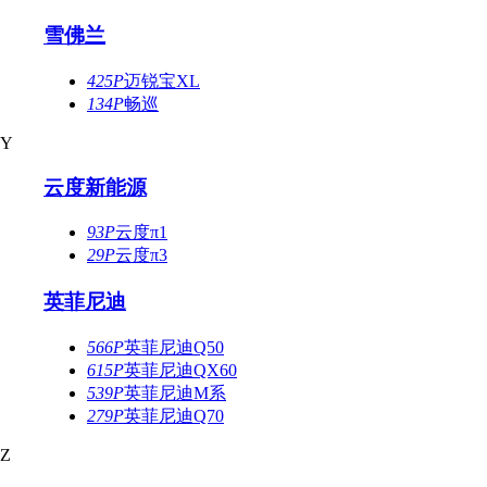
雪佛兰
425P
迈锐宝XL
134P
畅巡
Y
云度新能源
93P
云度π1
29P
云度π3
英菲尼迪
566P
英菲尼迪Q50
615P
英菲尼迪QX60
539P
英菲尼迪M系
279P
英菲尼迪Q70
Z