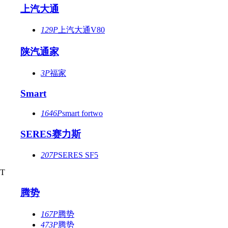
上汽大通
129P
上汽大通V80
陕汽通家
3P
福家
Smart
1646P
smart fortwo
SERES赛力斯
207P
SERES SF5
T
腾势
167P
腾势
473P
腾势