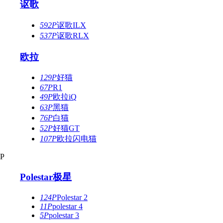
讴歌
592P
讴歌ILX
537P
讴歌RLX
欧拉
129P
好猫
67P
R1
49P
欧拉iQ
63P
黑猫
76P
白猫
52P
好猫GT
107P
欧拉闪电猫
P
Polestar极星
124P
Polestar 2
11P
polestar 4
5P
polestar 3