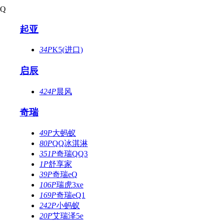
Q
起亚
34P
K5(进口)
启辰
424P
晨风
奇瑞
49P
大蚂蚁
80P
QQ冰淇淋
351P
奇瑞QQ3
1P
舒享家
39P
奇瑞eQ
106P
瑞虎3xe
169P
奇瑞eQ1
242P
小蚂蚁
20P
艾瑞泽5e