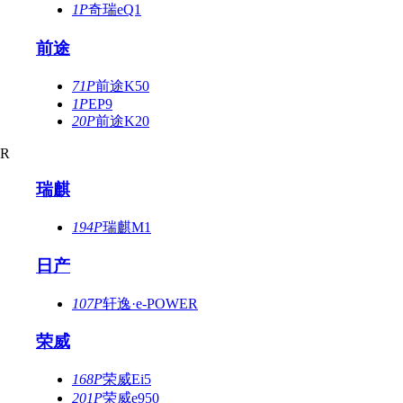
1P
奇瑞eQ1
前途
71P
前途K50
1P
EP9
20P
前途K20
R
瑞麒
194P
瑞麒M1
日产
107P
轩逸·e-POWER
荣威
168P
荣威Ei5
201P
荣威e950