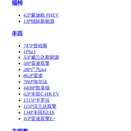
福特
42P
蒙迪欧 PHEV
13P
锐际新能源
丰田
747P
普锐斯
1P
bz3
32P
威兰达新能源
58P
雷凌双擎
28P
广汽ix4
862P
雷凌
706P
埃尔法
4408P
凯美瑞
62P
丰田C-HR EV
1515P
卡罗拉
115P
汉兰达双擎
134P
丰田BZ4X
41P
雷凌双擎E+