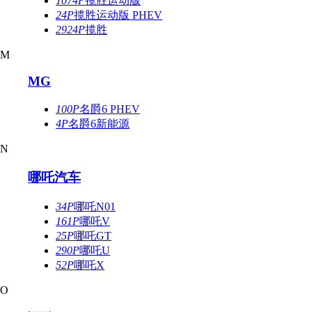
1074P
揽胜运动版
24P
揽胜运动版 PHEV
2924P
揽胜
M
MG
100P
名爵6 PHEV
4P
名爵6新能源
N
哪吒汽车
34P
哪吒N01
161P
哪吒V
25P
哪吒GT
290P
哪吒U
52P
哪吒X
O