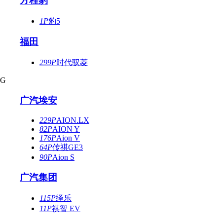
方程豹
1P
豹5
福田
299P
时代驭菱
G
广汽埃安
229P
AION.LX
82P
AION Y
176P
Aion V
64P
传祺GE3
90P
Aion S
广汽集团
115P
绎乐
11P
祺智 EV