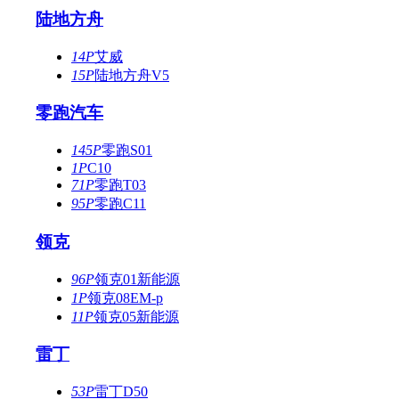
陆地方舟
14P
艾威
15P
陆地方舟V5
零跑汽车
145P
零跑S01
1P
C10
71P
零跑T03
95P
零跑C11
领克
96P
领克01新能源
1P
领克08EM-p
11P
领克05新能源
雷丁
53P
雷丁D50