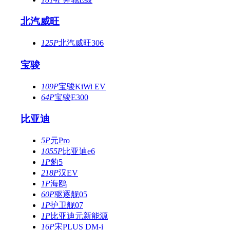
北汽威旺
125P
北汽威旺306
宝骏
109P
宝骏KiWi EV
64P
宝骏E300
比亚迪
5P
元Pro
1055P
比亚迪e6
1P
豹5
218P
汉EV
1P
海鸥
60P
驱逐舰05
1P
护卫舰07
1P
比亚迪元新能源
16P
宋PLUS DM-i