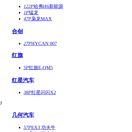
122P
哈弗H6新能源
1P
猛龙
47P
枭龙MAX
合创
27P
HYCAN 007
红旗
5P
红旗E-QM5
红星汽车
38P
红星闪闪X2
J
几何汽车
57P
EX3 功夫牛