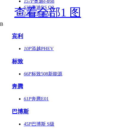
157P
奥迪e-tron
63P
奥迪RS Q3
查看全部1 图
1788P
奥迪A8
B
宾利
10P
添越PHEV
标致
66P
标致508新能源
奔腾
61P
奔腾E01
巴博斯
45P
巴博斯 S级