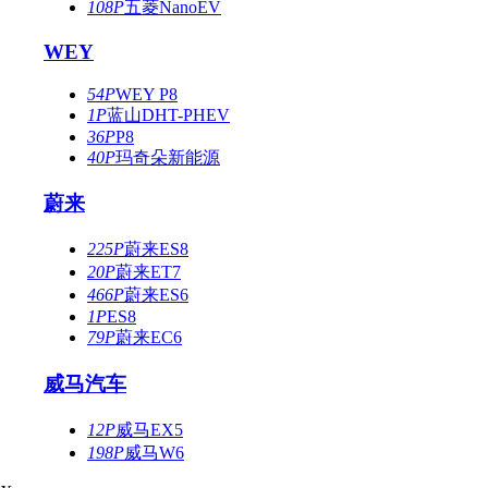
108P
五菱NanoEV
WEY
54P
WEY P8
1P
蓝山DHT-PHEV
36P
P8
40P
玛奇朵新能源
蔚来
225P
蔚来ES8
20P
蔚来ET7
466P
蔚来ES6
1P
ES8
79P
蔚来EC6
威马汽车
12P
威马EX5
198P
威马W6