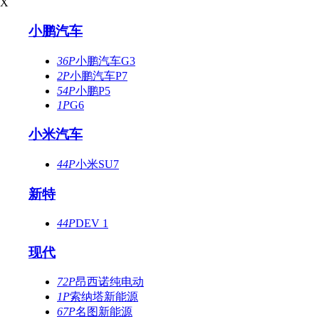
X
小鹏汽车
36P
小鹏汽车G3
2P
小鹏汽车P7
54P
小鹏P5
1P
G6
小米汽车
44P
小米SU7
新特
44P
DEV 1
现代
72P
昂西诺纯电动
1P
索纳塔新能源
67P
名图新能源