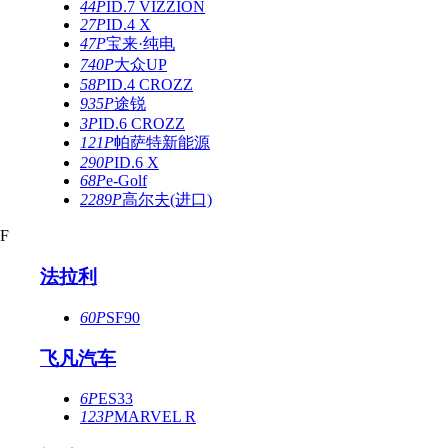
44P
ID.7 VIZZION
27P
ID.4 X
47P
宝来·纯电
740P
大众UP
58P
ID.4 CROZZ
935P
途锐
3P
ID.6 CROZZ
121P
帕萨特新能源
290P
ID.6 X
68P
e-Golf
2289P
高尔夫(进口)
F
法拉利
60P
SF90
飞凡汽车
6P
ES33
123P
MARVEL R