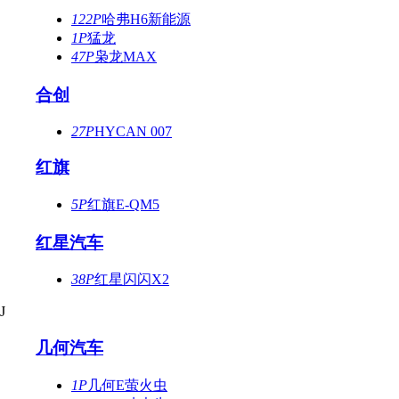
122P
哈弗H6新能源
1P
猛龙
47P
枭龙MAX
合创
27P
HYCAN 007
红旗
5P
红旗E-QM5
红星汽车
38P
红星闪闪X2
J
几何汽车
1P
几何E萤火虫