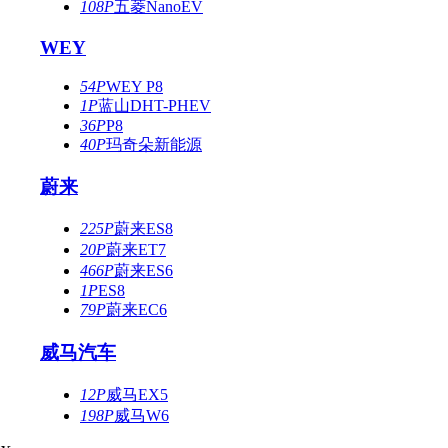
108P
五菱NanoEV
WEY
54P
WEY P8
1P
蓝山DHT-PHEV
36P
P8
40P
玛奇朵新能源
蔚来
225P
蔚来ES8
20P
蔚来ET7
466P
蔚来ES6
1P
ES8
79P
蔚来EC6
威马汽车
12P
威马EX5
198P
威马W6