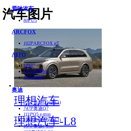
爱驰汽车
汽车图片
80P
U5
ARCFOX
102P
ARCFOX αT
AITO
1P
M7
121P
问界M5
1P
问界M9
奥迪
理想汽车
976P
奥迪Q5(进口)
747P
奥迪Q7
111P
Q5 e-tron
理想汽车-L8
169P
奥迪A6(进口)
157P
奥迪e-tron