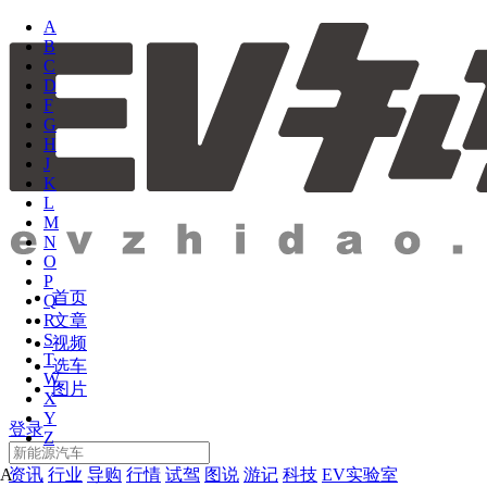
A
B
C
D
F
G
H
J
K
L
M
N
O
P
首页
Q
文章
R
S
视频
T
选车
W
图片
X
Y
登录
Z
资讯
行业
导购
行情
试驾
图说
游记
科技
EV实验室
A