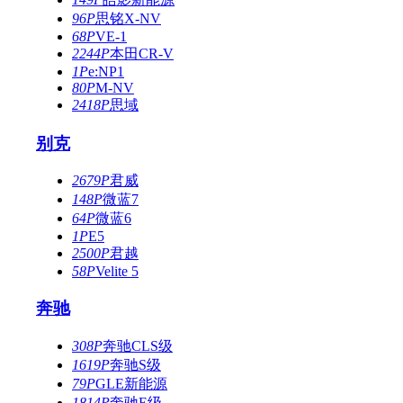
96P
思铭X-NV
68P
VE-1
2244P
本田CR-V
1P
e:NP1
80P
M-NV
2418P
思域
别克
2679P
君威
148P
微蓝7
64P
微蓝6
1P
E5
2500P
君越
58P
Velite 5
奔驰
308P
奔驰CLS级
1619P
奔驰S级
79P
GLE新能源
1814P
奔驰E级