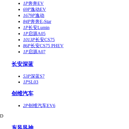
1P
奔奔EV
69P
逸动EV
1679P
逸动
84P
奔奔E-Star
1P
长安Lumin
1P
启源A05
1013P
长安CS75
86P
长安CS75 PHEV
1P
启源A07
长安深蓝
53P
深蓝S7
1P
SL03
创维汽车
2P
创维汽车EV6
D
东风风神