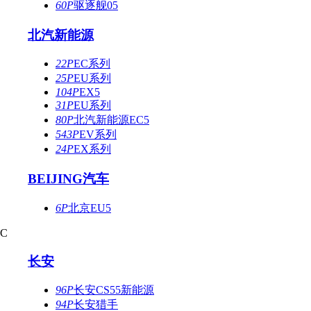
60P
驱逐舰05
北汽新能源
22P
EC系列
25P
EU系列
104P
EX5
31P
EU系列
80P
北汽新能源EC5
543P
EV系列
24P
EX系列
BEIJING汽车
6P
北京EU5
C
长安
96P
长安CS55新能源
94P
长安猎手