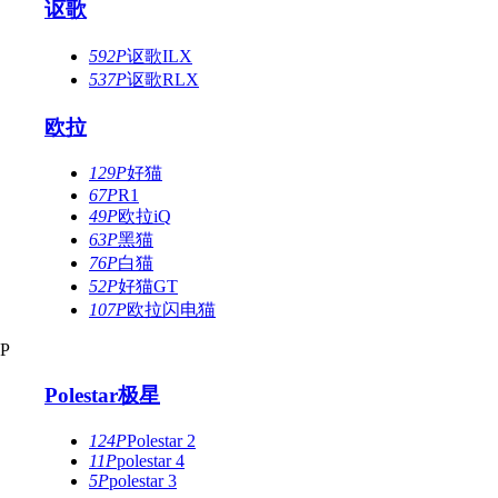
讴歌
592P
讴歌ILX
537P
讴歌RLX
欧拉
129P
好猫
67P
R1
49P
欧拉iQ
63P
黑猫
76P
白猫
52P
好猫GT
107P
欧拉闪电猫
P
Polestar极星
124P
Polestar 2
11P
polestar 4
5P
polestar 3