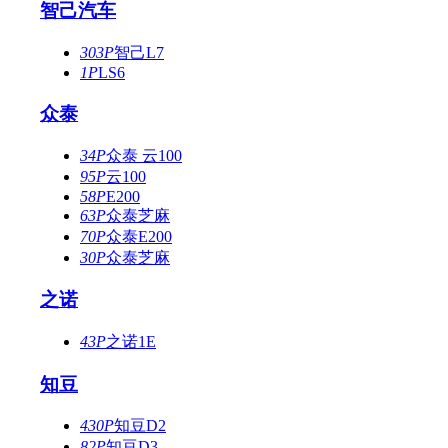
智己汽车
303P
智己L7
1P
LS6
众泰
34P
众泰 云100
95P
云100
58P
E200
63P
众泰芝麻
70P
众泰E200
30P
众泰芝麻
之诺
43P
之诺1E
知豆
430P
知豆D2
82P
知豆D3