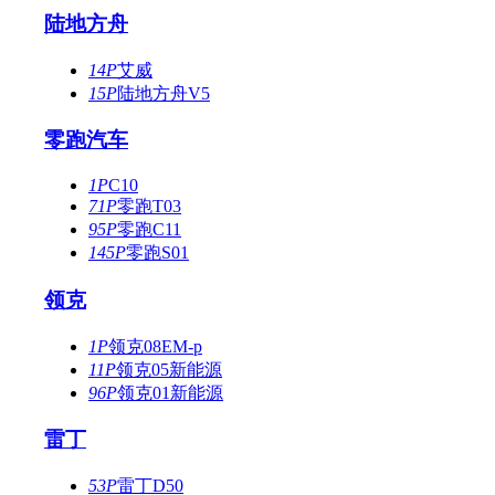
陆地方舟
14P
艾威
15P
陆地方舟V5
零跑汽车
1P
C10
71P
零跑T03
95P
零跑C11
145P
零跑S01
领克
1P
领克08EM-p
11P
领克05新能源
96P
领克01新能源
雷丁
53P
雷丁D50