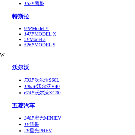
167P
腾势
特斯拉
94P
Model Y
147P
MODEL X
5P
Model 3
526P
MODEL S
W
沃尔沃
733P
沃尔沃S60L
1085P
沃尔沃V40
674P
沃尔沃XC90
五菱汽车
348P
宏光MINIEV
1P
缤果
2P
星光PHEV