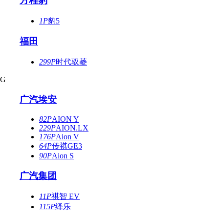
方程豹
1P
豹5
福田
299P
时代驭菱
G
广汽埃安
82P
AION Y
229P
AION.LX
176P
Aion V
64P
传祺GE3
90P
Aion S
广汽集团
11P
祺智 EV
115P
绎乐