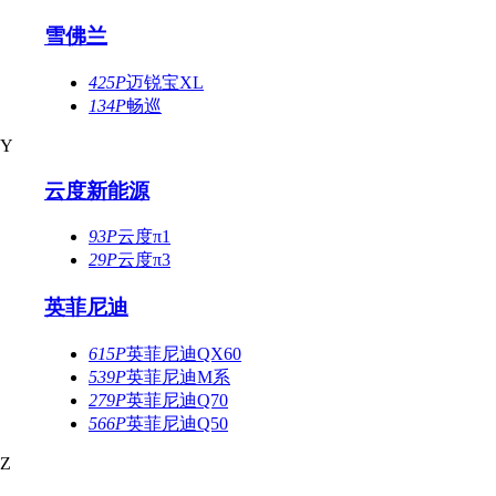
雪佛兰
425P
迈锐宝XL
134P
畅巡
Y
云度新能源
93P
云度π1
29P
云度π3
英菲尼迪
615P
英菲尼迪QX60
539P
英菲尼迪M系
279P
英菲尼迪Q70
566P
英菲尼迪Q50
Z