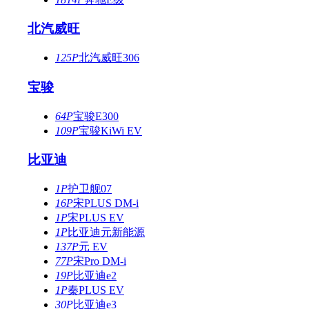
北汽威旺
125P
北汽威旺306
宝骏
64P
宝骏E300
109P
宝骏KiWi EV
比亚迪
1P
护卫舰07
16P
宋PLUS DM-i
1P
宋PLUS EV
1P
比亚迪元新能源
137P
元 EV
77P
宋Pro DM-i
19P
比亚迪e2
1P
秦PLUS EV
30P
比亚迪e3