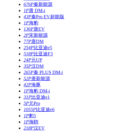
676P
秦新能源
1P
唐 DM-i
43P
秦Pro EV超能版
1P
海豹
136P
唐EV
2P
宋新能源
77P
唐DM
254P
比亚迪e5
518P
比亚迪F3
24P
元UP
35P
汉DM
265P
秦 PLUS DM-i
52P
唐新能源
42P
海豚
1P
海豹 DM-i
31P
比亚迪e1
5P
元Pro
1055P
比亚迪e6
1P
豹5
1P
海鸥
218P
汉EV