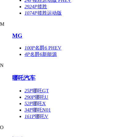
24P
揽胜运动版 PHEV
2924P
揽胜
1074P
揽胜运动版
M
MG
100P
名爵6 PHEV
4P
名爵6新能源
N
哪吒汽车
25P
哪吒GT
290P
哪吒U
52P
哪吒X
34P
哪吒N01
161P
哪吒V
O