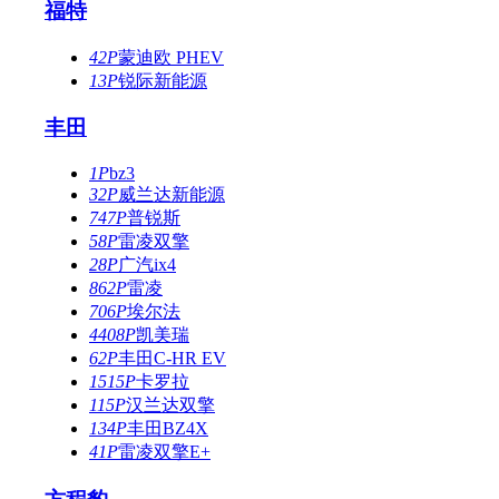
福特
42P
蒙迪欧 PHEV
13P
锐际新能源
丰田
1P
bz3
32P
威兰达新能源
747P
普锐斯
58P
雷凌双擎
28P
广汽ix4
862P
雷凌
706P
埃尔法
4408P
凯美瑞
62P
丰田C-HR EV
1515P
卡罗拉
115P
汉兰达双擎
134P
丰田BZ4X
41P
雷凌双擎E+