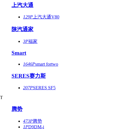
上汽大通
129P
上汽大通V80
陕汽通家
3P
福家
Smart
1646P
smart fortwo
SERES赛力斯
207P
SERES SF5
T
腾势
473P
腾势
1P
D9DM-i