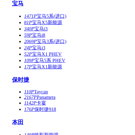
宝马
1471P
宝马5系(进口)
81P
宝马X5新能源
340P
宝马i3
59P
宝马i8
2069P
宝马3系(进口)
24P
宝马i3
52P
宝马X1 PHEV
109P
宝马5系 PHEV
17P
宝马X1新能源
保时捷
110P
Taycan
2167P
Panamera
1142P
卡宴
176P
保时捷918
本田
149P
皓影新能源