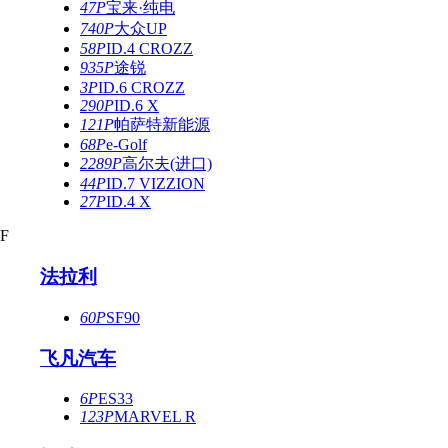
47P
宝来·纯电
740P
大众UP
58P
ID.4 CROZZ
935P
途锐
3P
ID.6 CROZZ
290P
ID.6 X
121P
帕萨特新能源
68P
e-Golf
2289P
高尔夫(进口)
44P
ID.7 VIZZION
27P
ID.4 X
F
法拉利
60P
SF90
飞凡汽车
6P
ES33
123P
MARVEL R