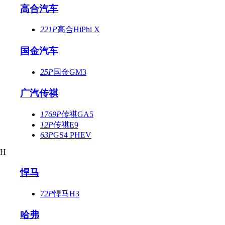
高合汽车
221P
高合HiPhi X
国金汽车
25P
国金GM3
广汽传祺
1769P
传祺GA5
12P
传祺E9
63P
GS4 PHEV
H
悍马
72P
悍马H3
哈弗