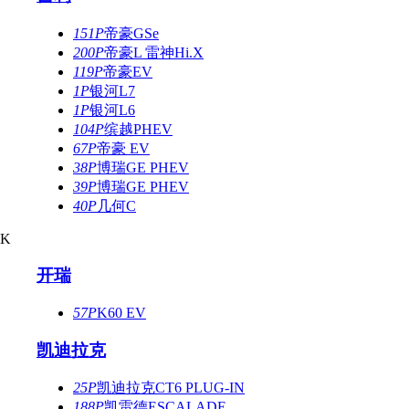
151P
帝豪GSe
200P
帝豪L 雷神Hi.X
119P
帝豪EV
1P
银河L7
1P
银河L6
104P
缤越PHEV
67P
帝豪 EV
38P
博瑞GE PHEV
39P
博瑞GE PHEV
40P
几何C
K
开瑞
57P
K60 EV
凯迪拉克
25P
凯迪拉克CT6 PLUG-IN
188P
凯雷德ESCALADE