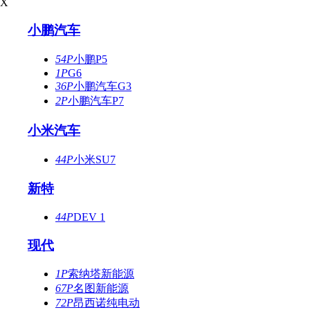
X
小鹏汽车
54P
小鹏P5
1P
G6
36P
小鹏汽车G3
2P
小鹏汽车P7
小米汽车
44P
小米SU7
新特
44P
DEV 1
现代
1P
索纳塔新能源
67P
名图新能源
72P
昂西诺纯电动