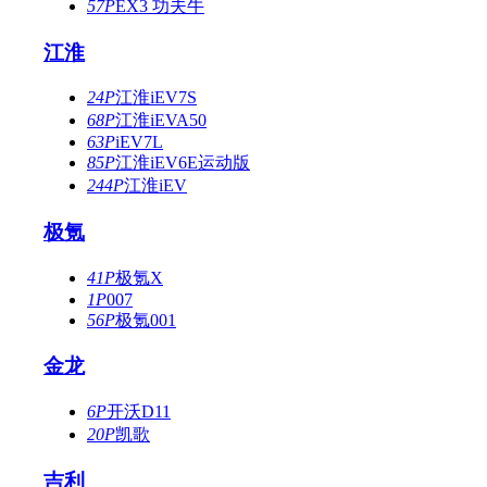
57P
EX3 功夫牛
江淮
24P
江淮iEV7S
68P
江淮iEVA50
63P
iEV7L
85P
江淮iEV6E运动版
244P
江淮iEV
极氪
41P
极氪X
1P
007
56P
极氪001
金龙
6P
开沃D11
20P
凯歌
吉利