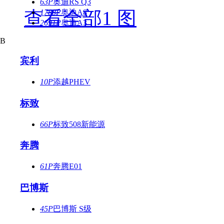
63P
奥迪RS Q3
查看全部1 图
1788P
奥迪A8
2691P
奥迪A3
B
宾利
10P
添越PHEV
标致
66P
标致508新能源
奔腾
61P
奔腾E01
巴博斯
45P
巴博斯 S级