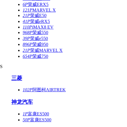
6P
荣威ERX5
121P
MARVEL X
21P
荣威E50
41P
荣威eRX5
110P
iMAX8 EV
968P
荣威550
39P
荣威e550
896P
荣威950
21P
荣威MARVEL X
654P
荣威750
S
三菱
102P
阿图柯AIRTREK
神龙汽车
1P
富康ES500
50P
富康ES500