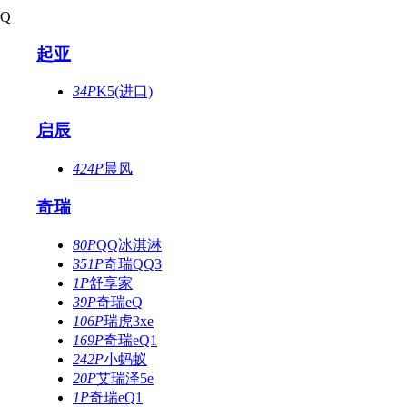
Q
起亚
34P
K5(进口)
启辰
424P
晨风
奇瑞
80P
QQ冰淇淋
351P
奇瑞QQ3
1P
舒享家
39P
奇瑞eQ
106P
瑞虎3xe
169P
奇瑞eQ1
242P
小蚂蚁
20P
艾瑞泽5e
1P
奇瑞eQ1