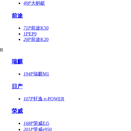
49P
大蚂蚁
前途
71P
前途K50
1P
EP9
20P
前途K20
R
瑞麒
194P
瑞麒M1
日产
107P
轩逸·e-POWER
荣威
168P
荣威Ei5
201P
荣威e950