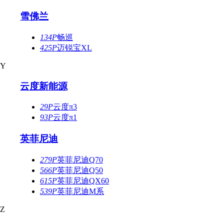
雪佛兰
134P
畅巡
425P
迈锐宝XL
Y
云度新能源
29P
云度π3
93P
云度π1
英菲尼迪
279P
英菲尼迪Q70
566P
英菲尼迪Q50
615P
英菲尼迪QX60
539P
英菲尼迪M系
Z