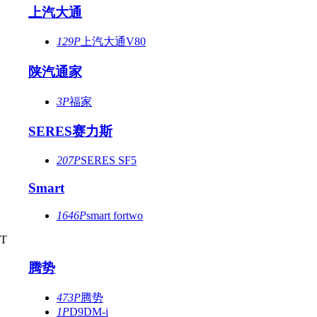
上汽大通
129P
上汽大通V80
陕汽通家
3P
福家
SERES赛力斯
207P
SERES SF5
Smart
1646P
smart fortwo
T
腾势
473P
腾势
1P
D9DM-i