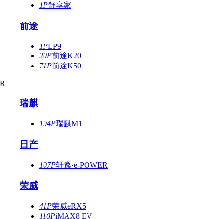
1P
舒享家
前途
1P
EP9
20P
前途K20
71P
前途K50
R
瑞麒
194P
瑞麒M1
日产
107P
轩逸·e-POWER
荣威
41P
荣威eRX5
110P
iMAX8 EV