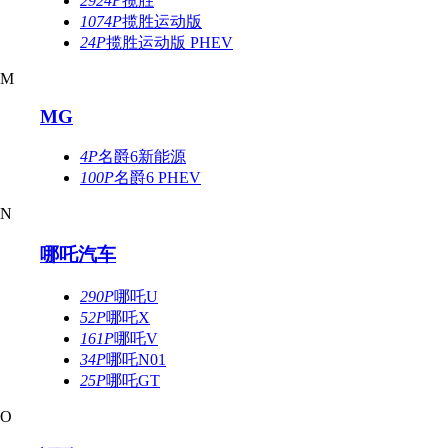
2924P
揽胜
1074P
揽胜运动版
24P
揽胜运动版 PHEV
M
MG
4P
名爵6新能源
100P
名爵6 PHEV
N
哪吒汽车
290P
哪吒U
52P
哪吒X
161P
哪吒V
34P
哪吒N01
25P
哪吒GT
O