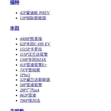
福特
42P
蒙迪欧 PHEV
13P
锐际新能源
丰田
4408P
凯美瑞
62P
丰田C-HR EV
1515P
卡罗拉
115P
汉兰达双擎
134P
丰田BZ4X
41P
雷凌双擎E+
747P
普锐斯
1P
bz3
32P
威兰达新能源
58P
雷凌双擎
28P
广汽ix4
862P
雷凌
706P
埃尔法