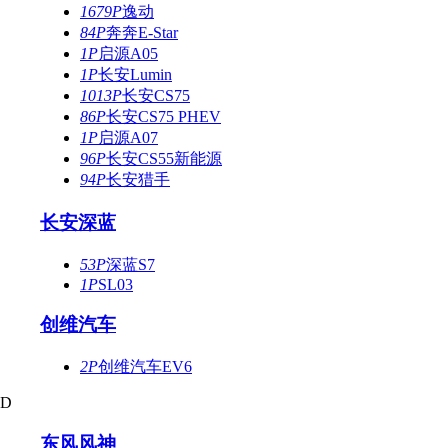
1679P
逸动
84P
奔奔E-Star
1P
启源A05
1P
长安Lumin
1013P
长安CS75
86P
长安CS75 PHEV
1P
启源A07
96P
长安CS55新能源
94P
长安猎手
长安深蓝
53P
深蓝S7
1P
SL03
创维汽车
2P
创维汽车EV6
D
东风风神