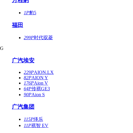
方程豹
1P
豹5
福田
299P
时代驭菱
G
广汽埃安
229P
AION.LX
82P
AION Y
176P
Aion V
64P
传祺GE3
90P
Aion S
广汽集团
115P
绎乐
11P
祺智 EV