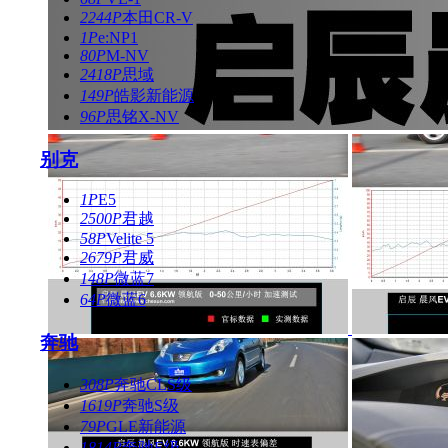
2244P
本田CR-V
1P
e:NP1
80P
M-NV
2418P
思域
149P
皓影新能源
96P
思铭X-NV
别克
1P
E5
2500P
君越
58P
Velite 5
2679P
君威
148P
微蓝7
64P
微蓝6
奔驰
308P
奔驰CLS级
1619P
奔驰S级
79P
GLE新能源
1814P
奔驰E级