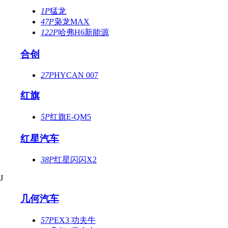
1P
猛龙
47P
枭龙MAX
122P
哈弗H6新能源
合创
27P
HYCAN 007
红旗
5P
红旗E-QM5
红星汽车
38P
红星闪闪X2
J
几何汽车
57P
EX3 功夫牛