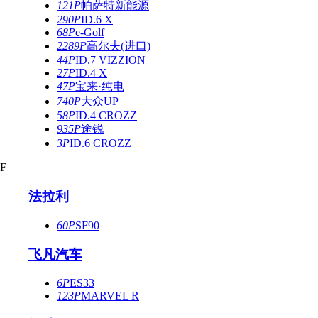
121P
帕萨特新能源
290P
ID.6 X
68P
e-Golf
2289P
高尔夫(进口)
44P
ID.7 VIZZION
27P
ID.4 X
47P
宝来·纯电
740P
大众UP
58P
ID.4 CROZZ
935P
途锐
3P
ID.6 CROZZ
F
法拉利
60P
SF90
飞凡汽车
6P
ES33
123P
MARVEL R