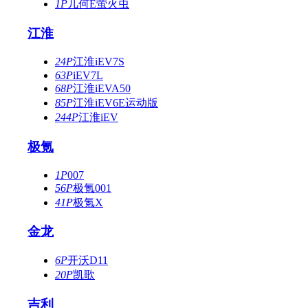
1P
几何E萤火虫
江淮
24P
江淮iEV7S
63P
iEV7L
68P
江淮iEVA50
85P
江淮iEV6E运动版
244P
江淮iEV
极氪
1P
007
56P
极氪001
41P
极氪X
金龙
6P
开沃D11
20P
凯歌
吉利