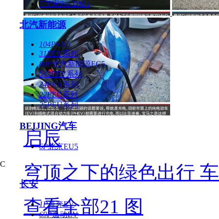
77P
宋Pro DM-i
北汽新能源
104P
EX5
31P
EU系列
80P
北汽新能源EC5
543P
EV系列
24P
EX系列
22P
EC系列
25P
EU系列
BEIJING汽车
启辰
6P
北京EU5
C
穹顶之下的绿色出行 
长安
查看全部21 图
1P
奔奔EV
69P
逸动EV