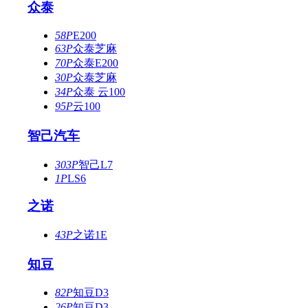
众泰
58P
E200
63P
众泰芝麻
70P
众泰E200
30P
众泰芝麻
34P
众泰 云100
95P
云100
智己汽车
303P
智己L7
1P
LS6
之诺
43P
之诺1E
知豆
82P
知豆D3
26P
知豆D3