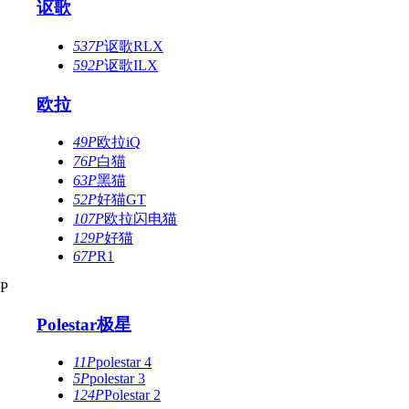
讴歌
537P
讴歌RLX
592P
讴歌ILX
欧拉
49P
欧拉iQ
76P
白猫
63P
黑猫
52P
好猫GT
107P
欧拉闪电猫
129P
好猫
67P
R1
P
Polestar极星
11P
polestar 4
5P
polestar 3
124P
Polestar 2