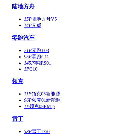
陆地方舟
15P
陆地方舟V5
14P
艾威
零跑汽车
71P
零跑T03
95P
零跑C11
145P
零跑S01
1P
C10
领克
11P
领克05新能源
96P
领克01新能源
1P
领克08EM-p
雷丁
53P
雷丁D50