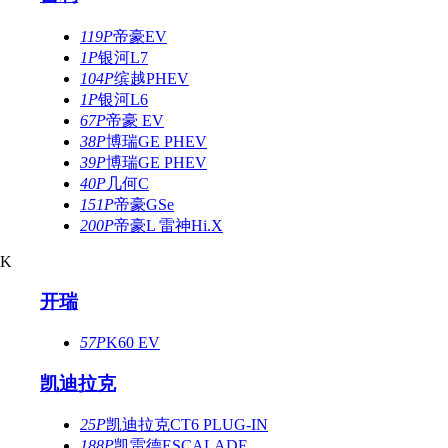
119P
帝豪EV
1P
银河L7
104P
缤越PHEV
1P
银河L6
67P
帝豪 EV
38P
博瑞GE PHEV
39P
博瑞GE PHEV
40P
几何C
151P
帝豪GSe
200P
帝豪L 雷神Hi.X
K
开瑞
57P
K60 EV
凯迪拉克
25P
凯迪拉克CT6 PLUG-IN
188P
凯雷德ESCALADE