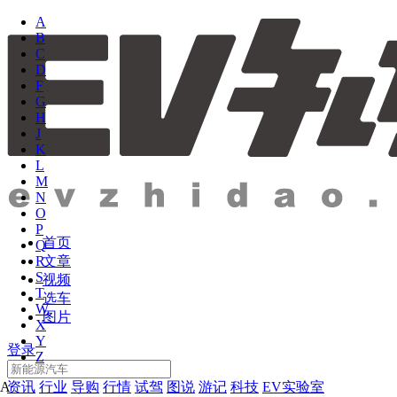
A
B
C
D
F
G
H
J
K
L
M
N
O
P
首页
Q
文章
R
S
视频
T
选车
W
图片
X
Y
登录
Z
资讯
行业
导购
行情
试驾
图说
游记
科技
EV实验室
A