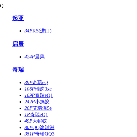
Q
起亚
34P
K5(进口)
启辰
424P
晨风
奇瑞
39P
奇瑞eQ
106P
瑞虎3xe
169P
奇瑞eQ1
242P
小蚂蚁
20P
艾瑞泽5e
1P
奇瑞eQ1
49P
大蚂蚁
80P
QQ冰淇淋
351P
奇瑞QQ3