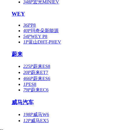
348P
宏光MINIEV
WEY
36P
P8
40P
玛奇朵新能源
54P
WEY P8
1P
蓝山DHT-PHEV
蔚来
225P
蔚来ES8
20P
蔚来ET7
466P
蔚来ES6
1P
ES8
79P
蔚来EC6
威马汽车
198P
威马W6
12P
威马EX5