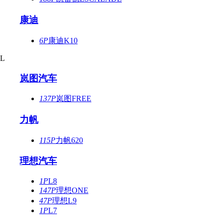
康迪
6P
康迪K10
L
岚图汽车
137P
岚图FREE
力帆
115P
力帆620
理想汽车
1P
L8
147P
理想ONE
47P
理想L9
1P
L7