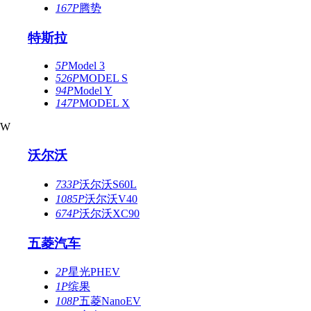
167P
腾势
特斯拉
5P
Model 3
526P
MODEL S
94P
Model Y
147P
MODEL X
W
沃尔沃
733P
沃尔沃S60L
1085P
沃尔沃V40
674P
沃尔沃XC90
五菱汽车
2P
星光PHEV
1P
缤果
108P
五菱NanoEV