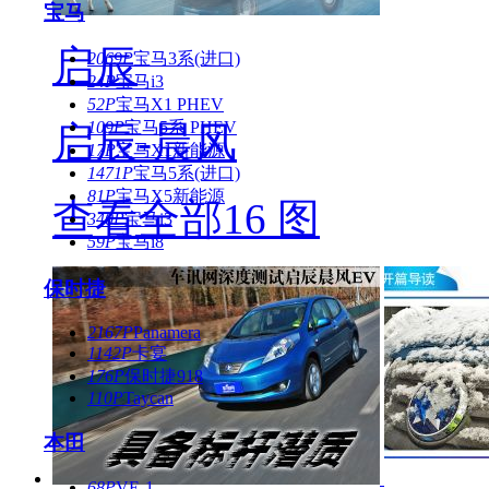
宝马
启辰
2069P
宝马3系(进口)
24P
宝马i3
52P
宝马X1 PHEV
109P
宝马5系 PHEV
启辰-晨风
17P
宝马X1新能源
1471P
宝马5系(进口)
81P
宝马X5新能源
查看全部16 图
340P
宝马i3
59P
宝马i8
保时捷
2167P
Panamera
1142P
卡宴
176P
保时捷918
110P
Taycan
本田
68P
VE-1