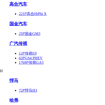
高合汽车
221P
高合HiPhi X
国金汽车
25P
国金GM3
广汽传祺
12P
传祺E9
63P
GS4 PHEV
1769P
传祺GA5
H
悍马
72P
悍马H3
哈弗