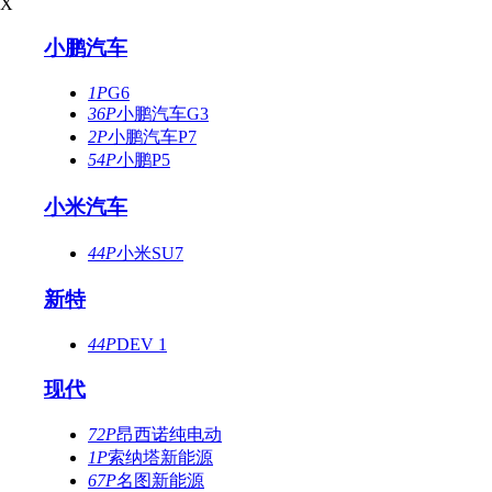
X
小鹏汽车
1P
G6
36P
小鹏汽车G3
2P
小鹏汽车P7
54P
小鹏P5
小米汽车
44P
小米SU7
新特
44P
DEV 1
现代
72P
昂西诺纯电动
1P
索纳塔新能源
67P
名图新能源