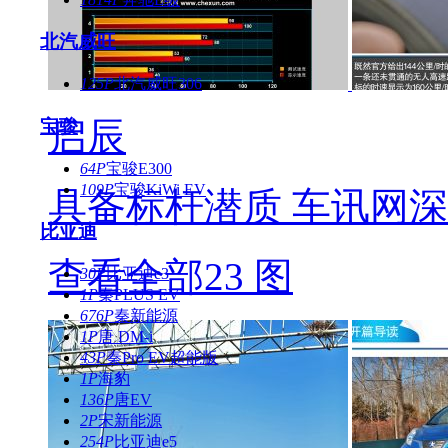
北汽威旺
125P
北汽威旺306
启辰
宝骏
64P
宝骏E300
109P
宝骏KiWi EV
具备标杆潜质 车讯网深
比亚迪
查看全部23 图
30P
比亚迪e3
1P
秦PLUS EV
676P
秦新能源
1P
唐 DM-i
43P
秦Pro EV超能版
1P
海豹
136P
唐EV
2P
宋新能源
254P
比亚迪e5