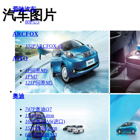
爱驰汽车
汽车图片
80P
U5
ARCFOX
102P
ARCFOX αT
AITO
1P
问界M9
1P
M7
121P
问界M5
奥迪
747P
奥迪Q7
111P
Q5 e-tron
169P
奥迪A6(进口)
157P
奥迪e-tron
63P
奥迪RS Q3