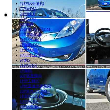
518P
比亚迪F3
77P
唐DM
24P
元UP
35P
汉DM
42P
海豚
265P
秦 PLUS DM-i
52P
唐新能源
31P
比亚迪e1
1P
海豹 DM-i
5P
元Pro
1055P
比亚迪e6
1P
豹5
218P
汉EV
1P
海鸥
60P
驱逐舰05
1P
护卫舰07
1P
比亚迪元新能源
16P
宋PLUS DM-i
1P
宋PLUS EV
137P
元 EV
19P
比亚迪e2