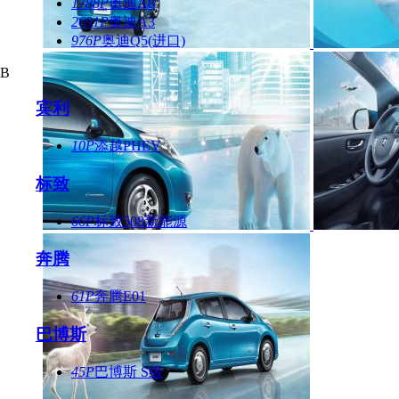
1788P
奥迪A8
2691P
奥迪A3
976P
奥迪Q5(进口)
B
宾利
10P
添越PHEV
标致
66P
标致508新能源
奔腾
61P
奔腾E01
巴博斯
45P
巴博斯 S级