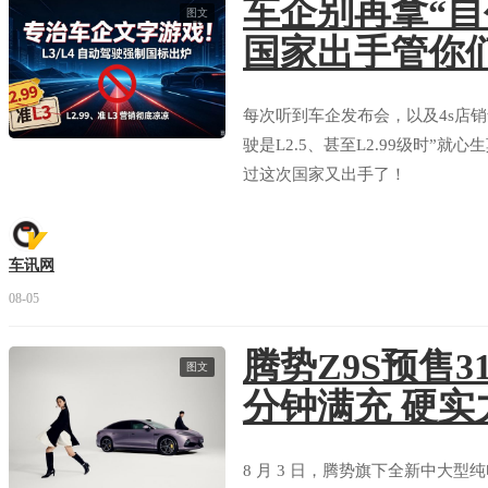
车企别再拿“自
图文
国家出手管你
每次听到车企发布会，以及4s店
驶是L2.5、甚至L2.99级时”
过这次国家又出手了！
车讯网
08-05
腾势Z9S预售31
图文
分钟满充 硬实
8 月 3 日，腾势旗下全新中大型纯