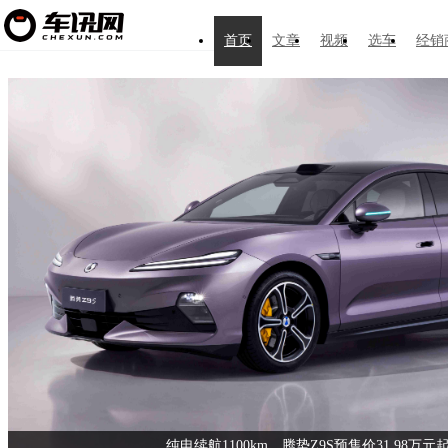
首页
文章
视频
选车
经销
纯电续航1100km，腾势Z9S预售价31.98万元