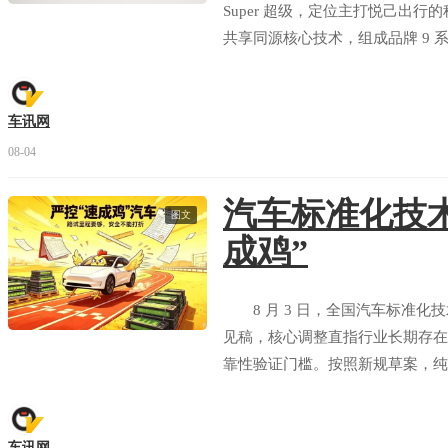
Super 超级，定位主打悦己出行
共享同源核心技术，组成品牌 9
旗舰型、易三方闪充性能型三款配置，预
能享受多重预售专属福利。
车讯网
08-04
汽车标准化技术
图文
成鸡”
8 月 3 日，全国汽车标准化
见稿，核心调整直指行业长期存在
靠性验证门槛。按照新规草案，纯
公里，与燃油车现行测试标准完全
患。
车讯网