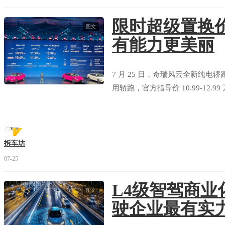
限时超级置换价1
图文
有能力更美丽
7 月 25 日，奇瑞风云全新纯电
用轿跑，官方指导价 10.99-12.9
拆车坊
07-25
L4级智驾商
图文
驶企业最有实