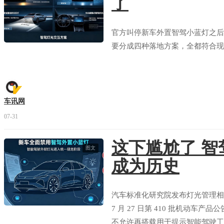
了
官方叫停新车外置智驾小蓝灯之后
要分成四种落地方案，全都符合现
车讯网
07-31
这下尴尬了 智
图文
成为历史
汽车标准化研究院发布灯光管理相
7 月 27 日第 410 批机动
不允许再搭载用于提示智能驾驶工