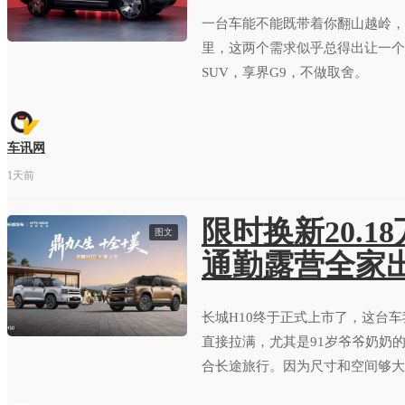
一台车能不能既带着你翻山越岭，
里，这两个需求似乎总得出让一个
SUV，享界G9，不做取舍。
车讯网
1天前
限时换新20.1
图文
通勤露营全家
长城H10终于正式上市了，这台
直接拉满，尤其是91岁爷爷奶奶
合长途旅行。因为尺寸和空间够大
穿越旅行车。