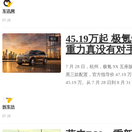
车讯网
07-28
45.19万起 
图文
重力真没有对
7 月 28 日，杭州，极氪 9X 五
黑三款配置，官方指导价 47.19 
45.19 万。从 7 月 28 日到 
利，音响、大屏、轮毂、智驾系统
拆车坊
07-28