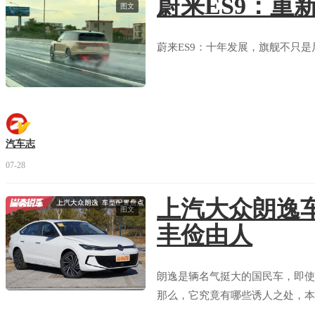
蔚来ES9：重
图文
蔚来ES9：十年发展，旗舰不只是
汽车志
07-28
上汽大众朗逸
图文
丰俭由人
朗逸是辆名气挺大的国民车，即使
那么，它究竟有哪些诱人之处，本