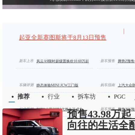
|
起亚全新赛图斯将于8月13日预售
新车上市
汽车标准化 严控汽车界“速成鸡”
限时价14.58万起/
新车预售
风云A9限时超级置换价10.69万起
腾势Z预售价
车辆评测
购车指南
静态体验MINI JCW三门版
上汽大众
推荐
行业
拆车坊
PGC
行业新闻
新车预售
智驾“小蓝灯”时代将永远成为历史
腾势Z9S预
预售43.98万
图文
向往的生活全