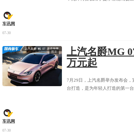
车讯网
07-30
上汽名爵MG 0
启辰 大V DDi
全部拆解
图文
万元起
看报告
评分
7月29日，上汽名爵举办发布会，
大众 朗逸
全部拆解
台打造，是为年轻人打造的第一台个
看报告
评分
吉利 银河L7
车讯网
部分拆解
07-30
看报告