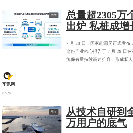
总量超2305
评分
图文
出炉 私桩成增
欧拉 欧拉闪电猫
部分拆解
看报告
7 月 28 日，国家能源局正式发
评分
这份产业核心报告于 7 月 29
施保有量持续高速扩容，形成私人
域网点同步加速落地，持续消解新
牢基础设施底座。
车讯网
07-29
从技术自研到全
图文
万用户的底气