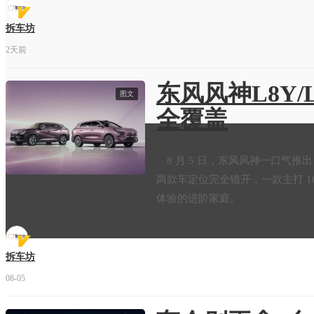
拆车坊
2天前
东风风神L8Y/
图文
全覆盖
8 月 5 日，东风风神一口气推出 8 
两款车定位完全错开，一款主打 
体验的进阶家庭。
拆车坊
08-05