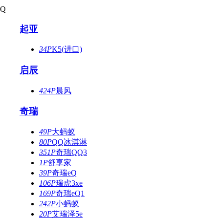
Q
起亚
34P
K5(进口)
启辰
424P
晨风
奇瑞
49P
大蚂蚁
80P
QQ冰淇淋
351P
奇瑞QQ3
1P
舒享家
39P
奇瑞eQ
106P
瑞虎3xe
169P
奇瑞eQ1
242P
小蚂蚁
20P
艾瑞泽5e