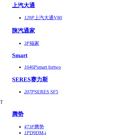
上汽大通
129P
上汽大通V80
陕汽通家
3P
福家
Smart
1646P
smart fortwo
SERES赛力斯
207P
SERES SF5
T
腾势
473P
腾势
1P
D9DM-i