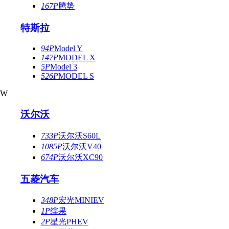
167P
腾势
特斯拉
94P
Model Y
147P
MODEL X
5P
Model 3
526P
MODEL S
W
沃尔沃
733P
沃尔沃S60L
1085P
沃尔沃V40
674P
沃尔沃XC90
五菱汽车
348P
宏光MINIEV
1P
缤果
2P
星光PHEV