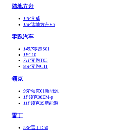
陆地方舟
14P
艾威
15P
陆地方舟V5
零跑汽车
145P
零跑S01
1P
C10
71P
零跑T03
95P
零跑C11
领克
96P
领克01新能源
1P
领克08EM-p
11P
领克05新能源
雷丁
53P
雷丁D50