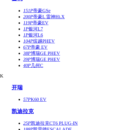
151P
帝豪GSe
200P
帝豪L 雷神Hi.X
119P
帝豪EV
1P
银河L7
1P
银河L6
104P
缤越PHEV
67P
帝豪 EV
38P
博瑞GE PHEV
39P
博瑞GE PHEV
40P
几何C
K
开瑞
57P
K60 EV
凯迪拉克
25P
凯迪拉克CT6 PLUG-IN
188P
凯雷德ESCALADE