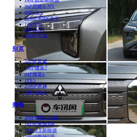
96P
思铭X-NV
68P
VE-1
2244P
本田CR-V
1P
e:NP1
80P
M-NV
2418P
思域
别克
2679P
君威
148P
微蓝7
64P
微蓝6
1P
E5
2500P
君越
58P
Velite 5
奔驰
308P
奔驰CLS级
1619P
奔驰S级
79P
GLE新能源
1814P
奔驰E级