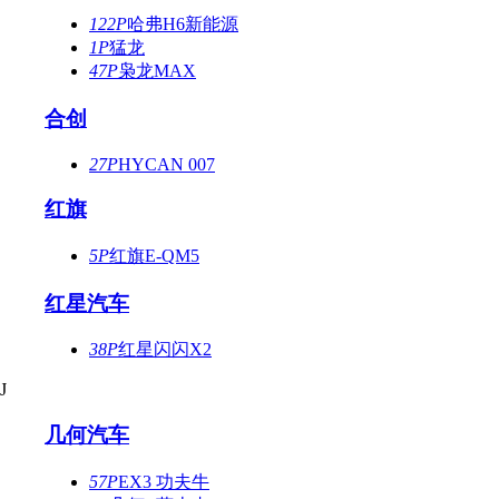
122P
哈弗H6新能源
1P
猛龙
47P
枭龙MAX
合创
27P
HYCAN 007
红旗
5P
红旗E-QM5
红星汽车
38P
红星闪闪X2
J
几何汽车
57P
EX3 功夫牛