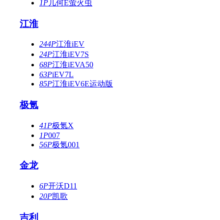
1P
几何E萤火虫
江淮
244P
江淮iEV
24P
江淮iEV7S
68P
江淮iEVA50
63P
iEV7L
85P
江淮iEV6E运动版
极氪
41P
极氪X
1P
007
56P
极氪001
金龙
6P
开沃D11
20P
凯歌
吉利