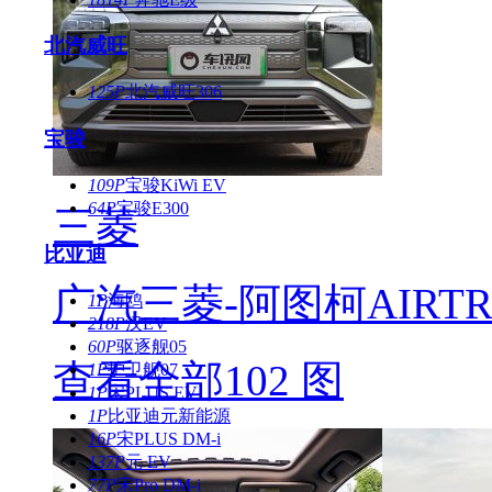
北汽威旺
125P
北汽威旺306
宝骏
109P
宝骏KiWi EV
64P
宝骏E300
三菱
比亚迪
广汽三菱-阿图柯AIRTR
1P
海鸥
218P
汉EV
60P
驱逐舰05
查看全部102 图
1P
护卫舰07
1P
宋PLUS EV
1P
比亚迪元新能源
16P
宋PLUS DM-i
137P
元 EV
77P
宋Pro DM-i