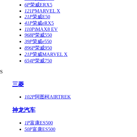
6P
荣威ERX5
121P
MARVEL X
21P
荣威E50
41P
荣威eRX5
110P
iMAX8 EV
968P
荣威550
39P
荣威e550
896P
荣威950
21P
荣威MARVEL X
654P
荣威750
S
三菱
102P
阿图柯AIRTREK
神龙汽车
1P
富康ES500
50P
富康ES500