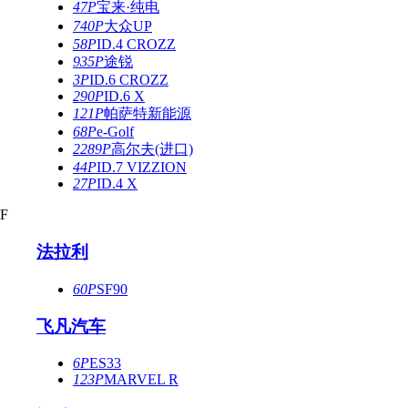
47P
宝来·纯电
740P
大众UP
58P
ID.4 CROZZ
935P
途锐
3P
ID.6 CROZZ
290P
ID.6 X
121P
帕萨特新能源
68P
e-Golf
2289P
高尔夫(进口)
44P
ID.7 VIZZION
27P
ID.4 X
F
法拉利
60P
SF90
飞凡汽车
6P
ES33
123P
MARVEL R