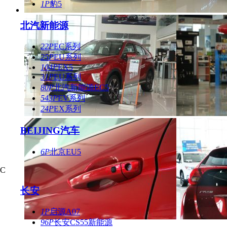
1P
豹5
北汽新能源
22P
EC系列
25P
EU系列
104P
EX5
31P
EU系列
80P
北汽新能源EC5
543P
EV系列
24P
EX系列
BEIJING汽车
6P
北京EU5
C
长安
1P
启源A07
96P
长安CS55新能源