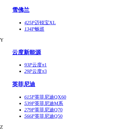
雪佛兰
425P
迈锐宝XL
134P
畅巡
Y
云度新能源
93P
云度π1
29P
云度π3
英菲尼迪
615P
英菲尼迪QX60
539P
英菲尼迪M系
279P
英菲尼迪Q70
566P
英菲尼迪Q50
Z