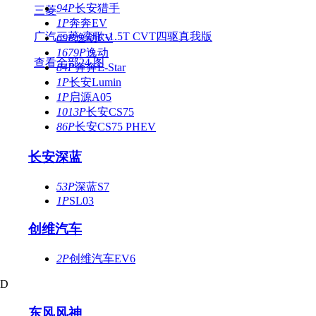
94P
长安猎手
三菱
1P
奔奔EV
广汽三菱-奕歌-1.5T CVT四驱真我版
69P
逸动EV
1679P
逸动
查看全部24 图
84P
奔奔E-Star
1P
长安Lumin
1P
启源A05
1013P
长安CS75
86P
长安CS75 PHEV
长安深蓝
53P
深蓝S7
1P
SL03
创维汽车
2P
创维汽车EV6
D
东风风神