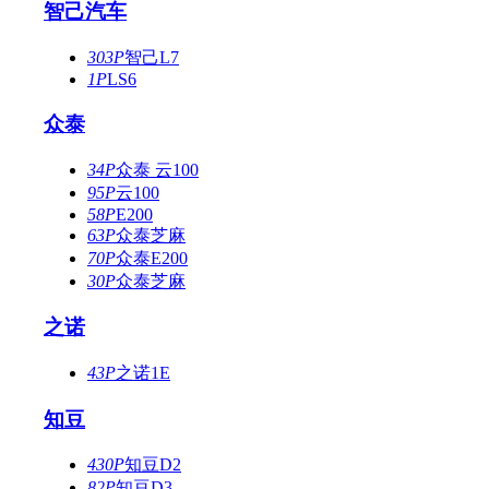
智己汽车
303P
智己L7
1P
LS6
众泰
34P
众泰 云100
95P
云100
58P
E200
63P
众泰芝麻
70P
众泰E200
30P
众泰芝麻
之诺
43P
之诺1E
知豆
430P
知豆D2
82P
知豆D3