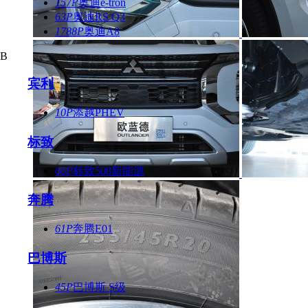
157P
奥迪e-tron
63P
奥迪RS Q3
1788P
奥迪A8
B
宾利
10P
添越PHEV
标致
66P
标致508新能源
奔腾
61P
奔腾E01
巴博斯
45P
巴博斯 S级