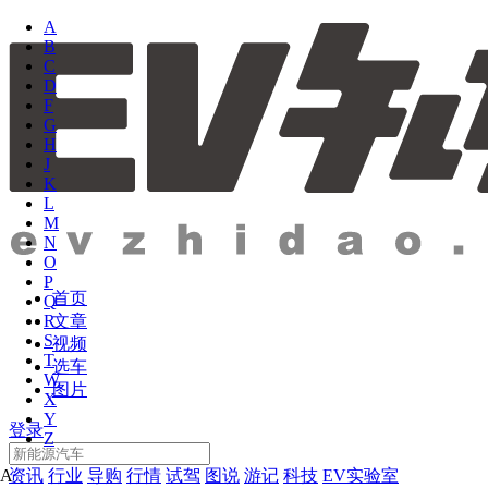
A
B
C
D
F
G
H
J
K
L
M
N
O
P
首页
Q
文章
R
S
视频
T
选车
W
图片
X
Y
登录
Z
资讯
行业
导购
行情
试驾
图说
游记
科技
EV实验室
A