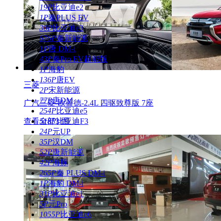
19P
比亚迪e2
1P
秦PLUS EV
30P
比亚迪e3
676P
秦新能源
1P
唐 DM-i
43P
秦Pro EV超能版
1P
海豹
136P
唐EV
三菱
2P
宋新能源
77P
唐DM
广汽三菱-欧蓝德-2.4L 四驱致尊版 7座
254P
比亚迪e5
查看全部3 图
518P
比亚迪F3
24P
元UP
35P
汉DM
52P
唐新能源
42P
海豚
265P
秦 PLUS DM-i
1P
海豹 DM-i
31P
比亚迪e1
5P
元Pro
1055P
比亚迪e6