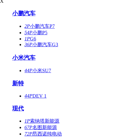
X
小鹏汽车
2P
小鹏汽车P7
54P
小鹏P5
1P
G6
36P
小鹏汽车G3
小米汽车
44P
小米SU7
新特
44P
DEV 1
现代
1P
索纳塔新能源
67P
名图新能源
72P
昂西诺纯电动