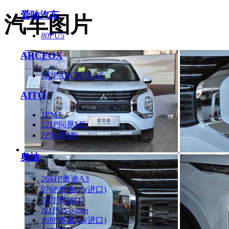
爱驰汽车
汽车图片
80P
U5
ARCFOX
102P
ARCFOX αT
AITO
1P
M7
121P
问界M5
1P
问界M9
奥迪
2691P
奥迪A3
976P
奥迪Q5(进口)
747P
奥迪Q7
111P
Q5 e-tron
169P
奥迪A6(进口)