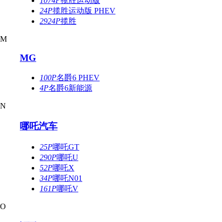
1074P
揽胜运动版
24P
揽胜运动版 PHEV
2924P
揽胜
M
MG
100P
名爵6 PHEV
4P
名爵6新能源
N
哪吒汽车
25P
哪吒GT
290P
哪吒U
52P
哪吒X
34P
哪吒N01
161P
哪吒V
O