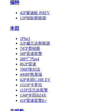
福特
42P
蒙迪欧 PHEV
13P
锐际新能源
丰田
1P
bz3
32P
威兰达新能源
747P
普锐斯
58P
雷凌双擎
28P
广汽ix4
862P
雷凌
706P
埃尔法
4408P
凯美瑞
62P
丰田C-HR EV
1515P
卡罗拉
115P
汉兰达双擎
134P
丰田BZ4X
41P
雷凌双擎E+