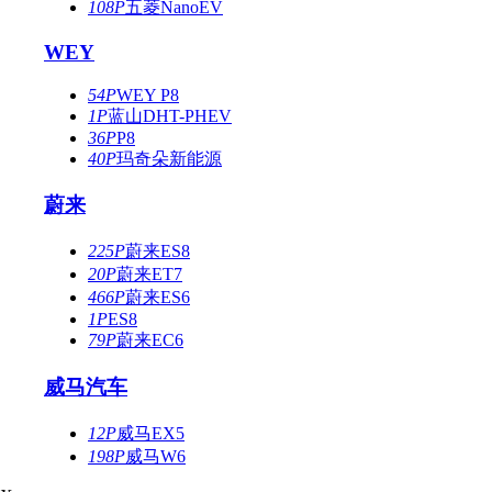
108P
五菱NanoEV
WEY
54P
WEY P8
1P
蓝山DHT-PHEV
36P
P8
40P
玛奇朵新能源
蔚来
225P
蔚来ES8
20P
蔚来ET7
466P
蔚来ES6
1P
ES8
79P
蔚来EC6
威马汽车
12P
威马EX5
198P
威马W6