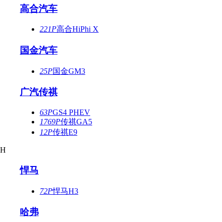
高合汽车
221P
高合HiPhi X
国金汽车
25P
国金GM3
广汽传祺
63P
GS4 PHEV
1769P
传祺GA5
12P
传祺E9
H
悍马
72P
悍马H3
哈弗