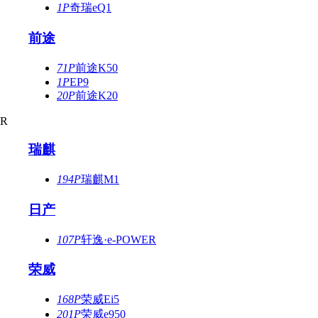
1P
奇瑞eQ1
前途
71P
前途K50
1P
EP9
20P
前途K20
R
瑞麒
194P
瑞麒M1
日产
107P
轩逸·e-POWER
荣威
168P
荣威Ei5
201P
荣威e950