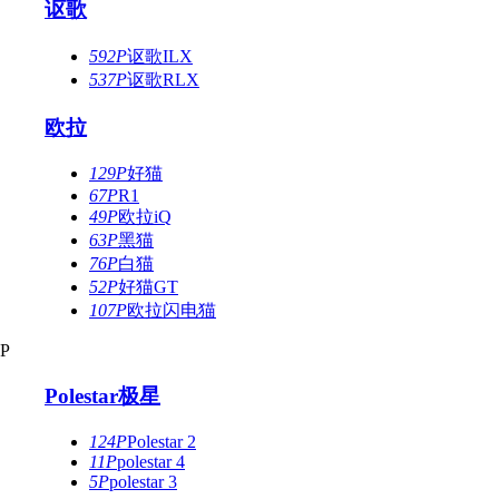
讴歌
592P
讴歌ILX
537P
讴歌RLX
欧拉
129P
好猫
67P
R1
49P
欧拉iQ
63P
黑猫
76P
白猫
52P
好猫GT
107P
欧拉闪电猫
P
Polestar极星
124P
Polestar 2
11P
polestar 4
5P
polestar 3