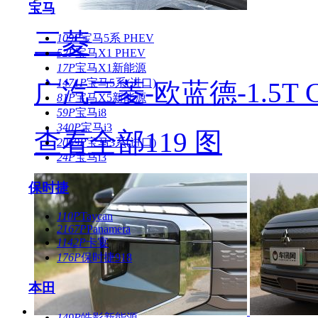
宝马
三菱
109P
宝马5系 PHEV
52P
宝马X1 PHEV
17P
宝马X1新能源
1471P
宝马5系(进口)
广汽三菱-欧蓝德-1.5T
81P
宝马X5新能源
59P
宝马i8
340P
宝马i3
查看全部119 图
2069P
宝马3系(进口)
24P
宝马i3
保时捷
110P
Taycan
2167P
Panamera
1142P
卡宴
176P
保时捷918
本田
149P
皓影新能源