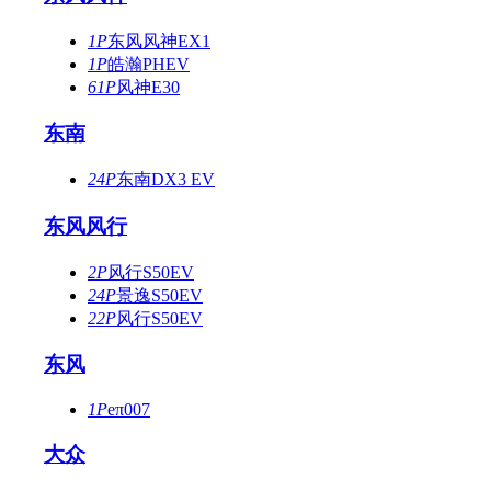
1P
东风风神EX1
1P
皓瀚PHEV
61P
风神E30
东南
24P
东南DX3 EV
东风风行
2P
风行S50EV
24P
景逸S50EV
22P
风行S50EV
东风
1P
eπ007
大众