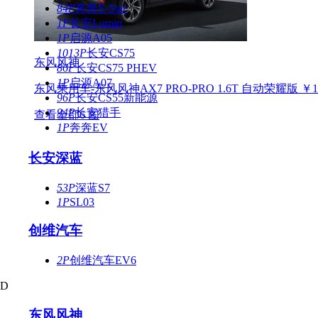
84P
奔奔E-Star
1P
长安Lumin
1P
启源A05
1013P
长安CS75
86P
长安CS75 PHEV
1P
启源A07
96P
长安CS55新能源
94P
长安猎手
1P
奔奔EV
长安深蓝
53P
深蓝S7
东风风神
1P
SL03
东风乘用车-东风风神AX7 PRO-PRO 1.6T 自动荣耀版 ￥14
创维汽车
查看全部6 图
2P
创维汽车EV6
D
东风风神