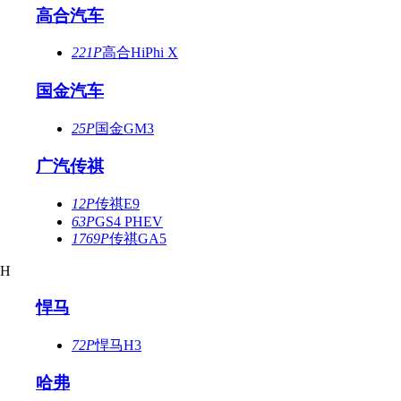
高合汽车
221P
高合HiPhi X
国金汽车
25P
国金GM3
广汽传祺
12P
传祺E9
63P
GS4 PHEV
1769P
传祺GA5
H
悍马
72P
悍马H3
哈弗