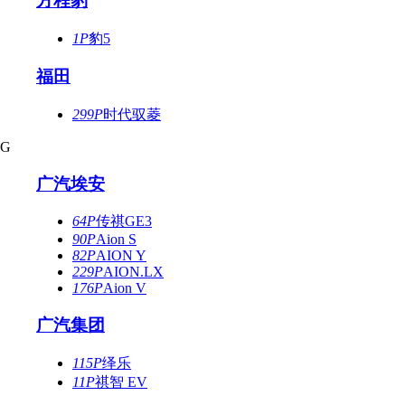
方程豹
1P
豹5
福田
299P
时代驭菱
G
广汽埃安
64P
传祺GE3
90P
Aion S
82P
AION Y
229P
AION.LX
176P
Aion V
广汽集团
115P
绎乐
11P
祺智 EV