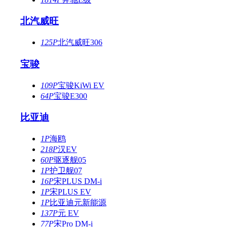
北汽威旺
125P
北汽威旺306
宝骏
109P
宝骏KiWi EV
64P
宝骏E300
比亚迪
1P
海鸥
218P
汉EV
60P
驱逐舰05
1P
护卫舰07
16P
宋PLUS DM-i
1P
宋PLUS EV
1P
比亚迪元新能源
137P
元 EV
77P
宋Pro DM-i