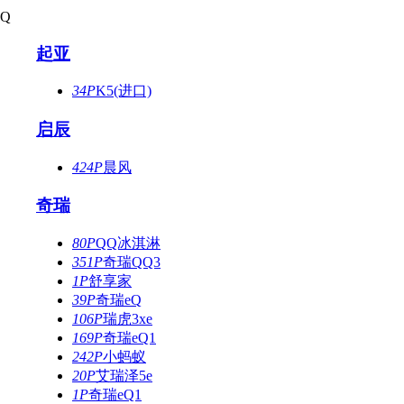
Q
起亚
34P
K5(进口)
启辰
424P
晨风
奇瑞
80P
QQ冰淇淋
351P
奇瑞QQ3
1P
舒享家
39P
奇瑞eQ
106P
瑞虎3xe
169P
奇瑞eQ1
242P
小蚂蚁
20P
艾瑞泽5e
1P
奇瑞eQ1