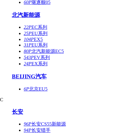
60P
驱逐舰05
北汽新能源
22P
EC系列
25P
EU系列
104P
EX5
31P
EU系列
80P
北汽新能源EC5
543P
EV系列
24P
EX系列
BEIJING汽车
6P
北京EU5
C
长安
96P
长安CS55新能源
94P
长安猎手