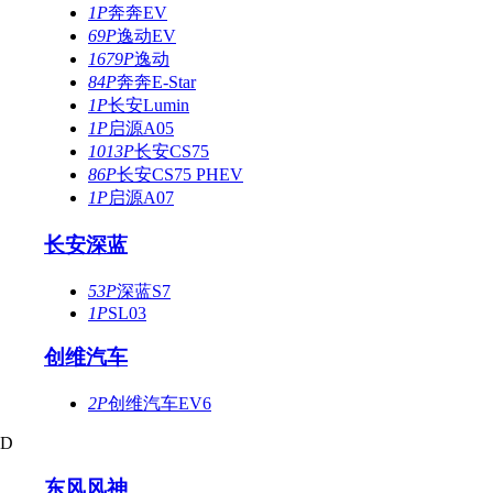
1P
奔奔EV
69P
逸动EV
1679P
逸动
84P
奔奔E-Star
1P
长安Lumin
1P
启源A05
1013P
长安CS75
86P
长安CS75 PHEV
1P
启源A07
长安深蓝
53P
深蓝S7
1P
SL03
创维汽车
2P
创维汽车EV6
D
东风风神