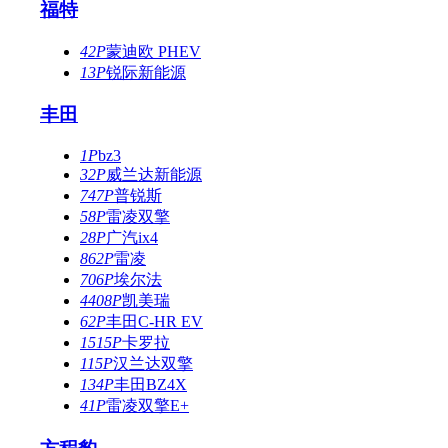
福特
42P
蒙迪欧 PHEV
13P
锐际新能源
丰田
1P
bz3
32P
威兰达新能源
747P
普锐斯
58P
雷凌双擎
28P
广汽ix4
862P
雷凌
706P
埃尔法
4408P
凯美瑞
62P
丰田C-HR EV
1515P
卡罗拉
115P
汉兰达双擎
134P
丰田BZ4X
41P
雷凌双擎E+