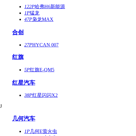
122P
哈弗H6新能源
1P
猛龙
47P
枭龙MAX
合创
27P
HYCAN 007
红旗
5P
红旗E-QM5
红星汽车
38P
红星闪闪X2
J
几何汽车
1P
几何E萤火虫