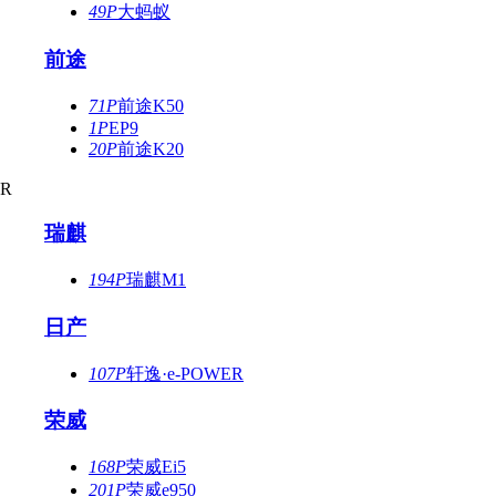
49P
大蚂蚁
前途
71P
前途K50
1P
EP9
20P
前途K20
R
瑞麒
194P
瑞麒M1
日产
107P
轩逸·e-POWER
荣威
168P
荣威Ei5
201P
荣威e950