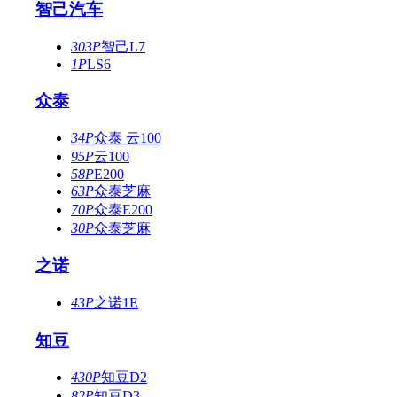
智己汽车
303P
智己L7
1P
LS6
众泰
34P
众泰 云100
95P
云100
58P
E200
63P
众泰芝麻
70P
众泰E200
30P
众泰芝麻
之诺
43P
之诺1E
知豆
430P
知豆D2
82P
知豆D3