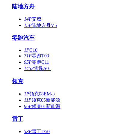
陆地方舟
14P
艾威
15P
陆地方舟V5
零跑汽车
1P
C10
71P
零跑T03
95P
零跑C11
145P
零跑S01
领克
1P
领克08EM-p
11P
领克05新能源
96P
领克01新能源
雷丁
53P
雷丁D50