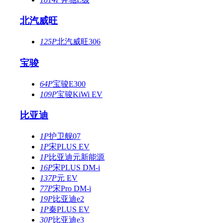
北汽威旺
125P
北汽威旺306
宝骏
64P
宝骏E300
109P
宝骏KiWi EV
比亚迪
1P
护卫舰07
1P
宋PLUS EV
1P
比亚迪元新能源
16P
宋PLUS DM-i
137P
元 EV
77P
宋Pro DM-i
19P
比亚迪e2
1P
秦PLUS EV
30P
比亚迪e3