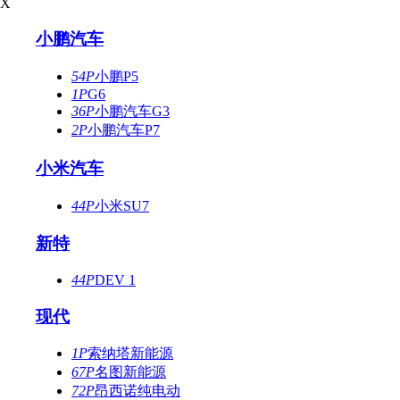
X
小鹏汽车
54P
小鹏P5
1P
G6
36P
小鹏汽车G3
2P
小鹏汽车P7
小米汽车
44P
小米SU7
新特
44P
DEV 1
现代
1P
索纳塔新能源
67P
名图新能源
72P
昂西诺纯电动