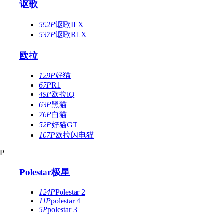
讴歌
592P
讴歌ILX
537P
讴歌RLX
欧拉
129P
好猫
67P
R1
49P
欧拉iQ
63P
黑猫
76P
白猫
52P
好猫GT
107P
欧拉闪电猫
P
Polestar极星
124P
Polestar 2
11P
polestar 4
5P
polestar 3