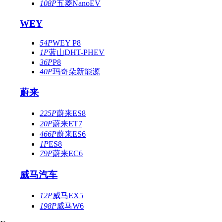
108P
五菱NanoEV
WEY
54P
WEY P8
1P
蓝山DHT-PHEV
36P
P8
40P
玛奇朵新能源
蔚来
225P
蔚来ES8
20P
蔚来ET7
466P
蔚来ES6
1P
ES8
79P
蔚来EC6
威马汽车
12P
威马EX5
198P
威马W6