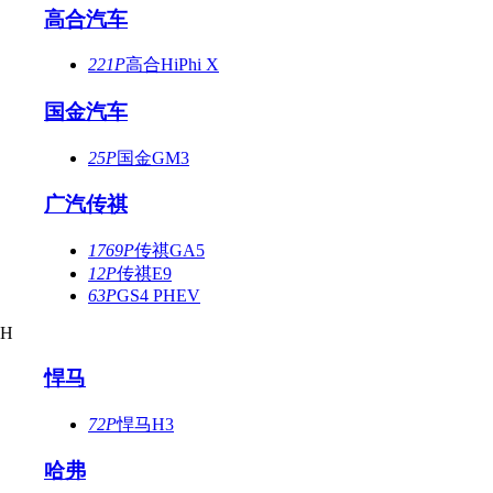
高合汽车
221P
高合HiPhi X
国金汽车
25P
国金GM3
广汽传祺
1769P
传祺GA5
12P
传祺E9
63P
GS4 PHEV
H
悍马
72P
悍马H3
哈弗