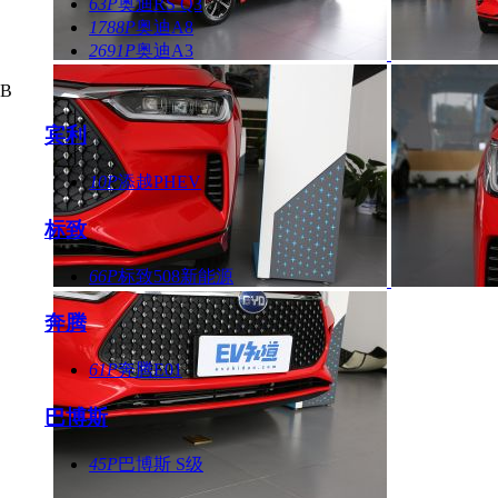
63P
奥迪RS Q3
1788P
奥迪A8
2691P
奥迪A3
B
宾利
10P
添越PHEV
标致
66P
标致508新能源
奔腾
61P
奔腾E01
巴博斯
45P
巴博斯 S级