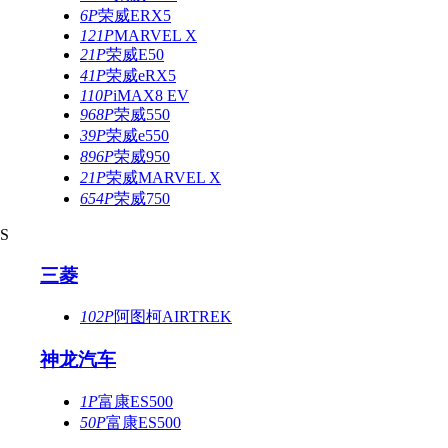
6P
荣威ERX5
121P
MARVEL X
21P
荣威E50
41P
荣威eRX5
110P
iMAX8 EV
968P
荣威550
39P
荣威e550
896P
荣威950
21P
荣威MARVEL X
654P
荣威750
S
三菱
102P
阿图柯AIRTREK
神龙汽车
1P
富康ES500
50P
富康ES500