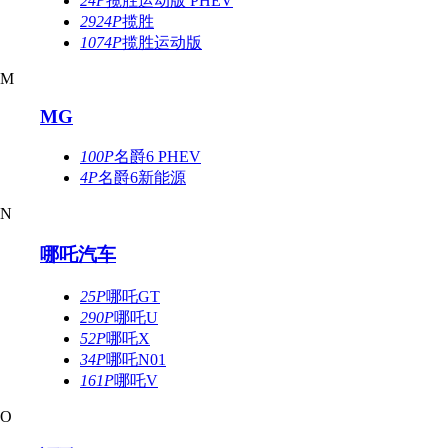
24P
揽胜运动版 PHEV
2924P
揽胜
1074P
揽胜运动版
M
MG
100P
名爵6 PHEV
4P
名爵6新能源
N
哪吒汽车
25P
哪吒GT
290P
哪吒U
52P
哪吒X
34P
哪吒N01
161P
哪吒V
O