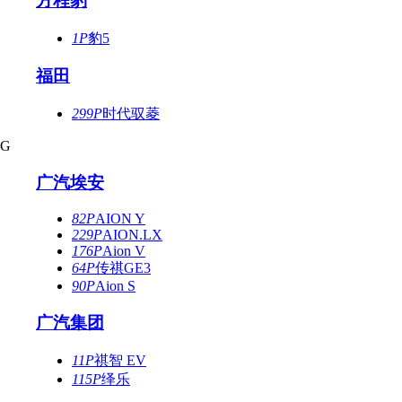
方程豹
1P
豹5
福田
299P
时代驭菱
G
广汽埃安
82P
AION Y
229P
AION.LX
176P
Aion V
64P
传祺GE3
90P
Aion S
广汽集团
11P
祺智 EV
115P
绎乐