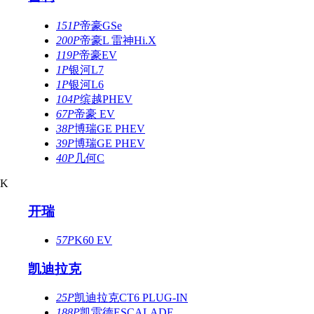
151P
帝豪GSe
200P
帝豪L 雷神Hi.X
119P
帝豪EV
1P
银河L7
1P
银河L6
104P
缤越PHEV
67P
帝豪 EV
38P
博瑞GE PHEV
39P
博瑞GE PHEV
40P
几何C
K
开瑞
57P
K60 EV
凯迪拉克
25P
凯迪拉克CT6 PLUG-IN
188P
凯雷德ESCALADE