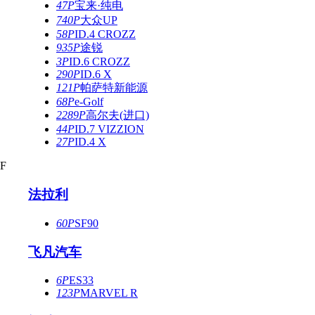
47P
宝来·纯电
740P
大众UP
58P
ID.4 CROZZ
935P
途锐
3P
ID.6 CROZZ
290P
ID.6 X
121P
帕萨特新能源
68P
e-Golf
2289P
高尔夫(进口)
44P
ID.7 VIZZION
27P
ID.4 X
F
法拉利
60P
SF90
飞凡汽车
6P
ES33
123P
MARVEL R