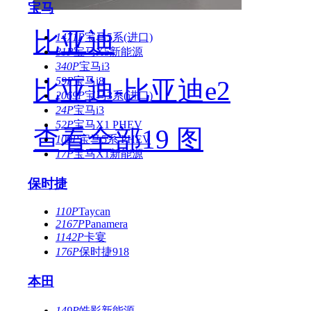
宝马
比亚迪
1471P
宝马5系(进口)
81P
宝马X5新能源
340P
宝马i3
59P
宝马i8
比亚迪-比亚迪e2
2069P
宝马3系(进口)
24P
宝马i3
52P
宝马X1 PHEV
查看全部19 图
109P
宝马5系 PHEV
17P
宝马X1新能源
保时捷
110P
Taycan
2167P
Panamera
1142P
卡宴
176P
保时捷918
本田
149P
皓影新能源