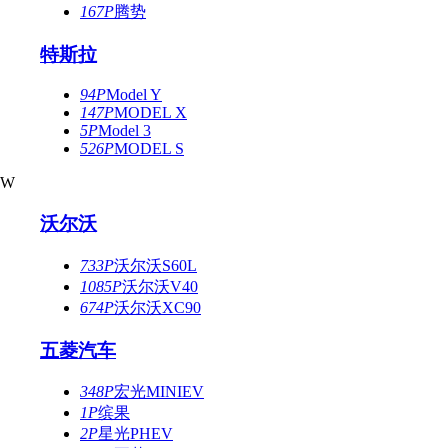
167P
腾势
特斯拉
94P
Model Y
147P
MODEL X
5P
Model 3
526P
MODEL S
W
沃尔沃
733P
沃尔沃S60L
1085P
沃尔沃V40
674P
沃尔沃XC90
五菱汽车
348P
宏光MINIEV
1P
缤果
2P
星光PHEV