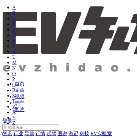
A
B
C
D
F
G
H
J
K
L
M
N
O
P
首页
Q
文章
R
S
视频
T
选车
W
图片
X
Y
登录
Z
资讯
行业
导购
行情
试驾
图说
游记
科技
EV实验室
A