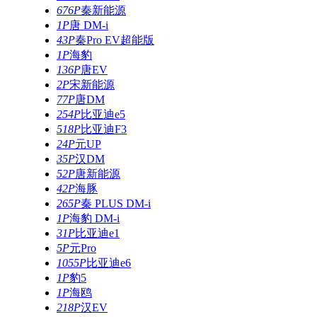
676P
秦新能源
1P
唐 DM-i
43P
秦Pro EV超能版
1P
海豹
136P
唐EV
2P
宋新能源
77P
唐DM
254P
比亚迪e5
518P
比亚迪F3
24P
元UP
35P
汉DM
52P
唐新能源
42P
海豚
265P
秦 PLUS DM-i
1P
海豹 DM-i
31P
比亚迪e1
5P
元Pro
1055P
比亚迪e6
1P
豹5
1P
海鸥
218P
汉EV