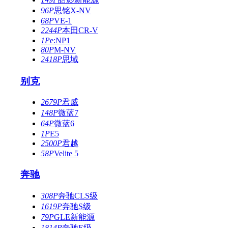
96P
思铭X-NV
68P
VE-1
2244P
本田CR-V
1P
e:NP1
80P
M-NV
2418P
思域
别克
2679P
君威
148P
微蓝7
64P
微蓝6
1P
E5
2500P
君越
58P
Velite 5
奔驰
308P
奔驰CLS级
1619P
奔驰S级
79P
GLE新能源
1814P
奔驰E级