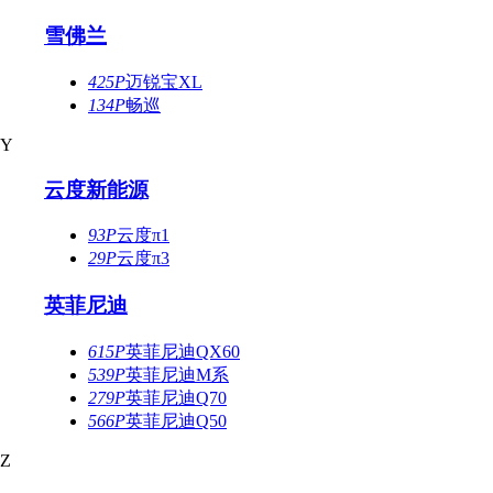
雪佛兰
425P
迈锐宝XL
134P
畅巡
Y
云度新能源
93P
云度π1
29P
云度π3
英菲尼迪
615P
英菲尼迪QX60
539P
英菲尼迪M系
279P
英菲尼迪Q70
566P
英菲尼迪Q50
Z