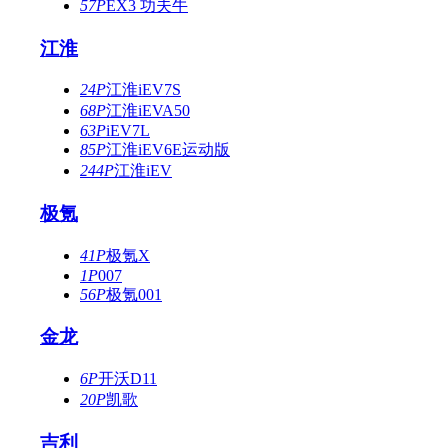
57P
EX3 功夫牛
江淮
24P
江淮iEV7S
68P
江淮iEVA50
63P
iEV7L
85P
江淮iEV6E运动版
244P
江淮iEV
极氪
41P
极氪X
1P
007
56P
极氪001
金龙
6P
开沃D11
20P
凯歌
吉利