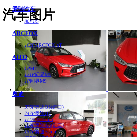
爱驰汽车
汽车图片
80P
U5
ARCFOX
102P
ARCFOX αT
AITO
1P
M7
121P
问界M5
1P
问界M9
奥迪
976P
奥迪Q5(进口)
747P
奥迪Q7
111P
Q5 e-tron
169P
奥迪A6(进口)
157P
奥迪e-tron