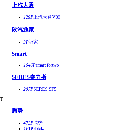
上汽大通
129P
上汽大通V80
陕汽通家
3P
福家
Smart
1646P
smart fortwo
SERES赛力斯
207P
SERES SF5
T
腾势
473P
腾势
1P
D9DM-i