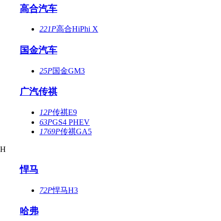
高合汽车
221P
高合HiPhi X
国金汽车
25P
国金GM3
广汽传祺
12P
传祺E9
63P
GS4 PHEV
1769P
传祺GA5
H
悍马
72P
悍马H3
哈弗