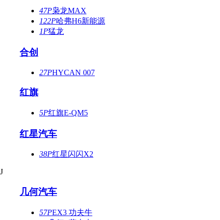
47P
枭龙MAX
122P
哈弗H6新能源
1P
猛龙
合创
27P
HYCAN 007
红旗
5P
红旗E-QM5
红星汽车
38P
红星闪闪X2
J
几何汽车
57P
EX3 功夫牛