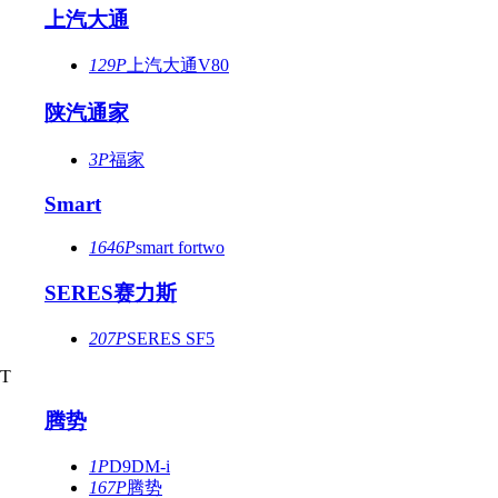
上汽大通
129P
上汽大通V80
陕汽通家
3P
福家
Smart
1646P
smart fortwo
SERES赛力斯
207P
SERES SF5
T
腾势
1P
D9DM-i
167P
腾势