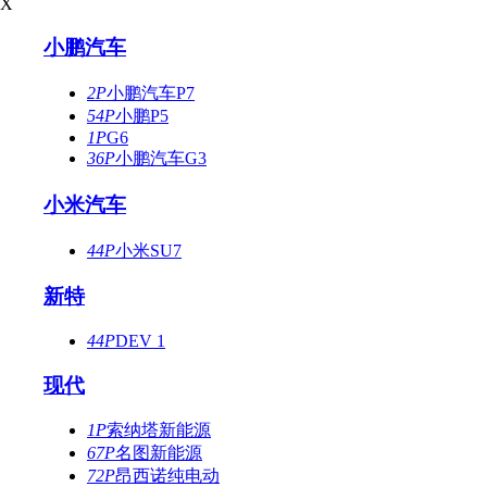
X
小鹏汽车
2P
小鹏汽车P7
54P
小鹏P5
1P
G6
36P
小鹏汽车G3
小米汽车
44P
小米SU7
新特
44P
DEV 1
现代
1P
索纳塔新能源
67P
名图新能源
72P
昂西诺纯电动