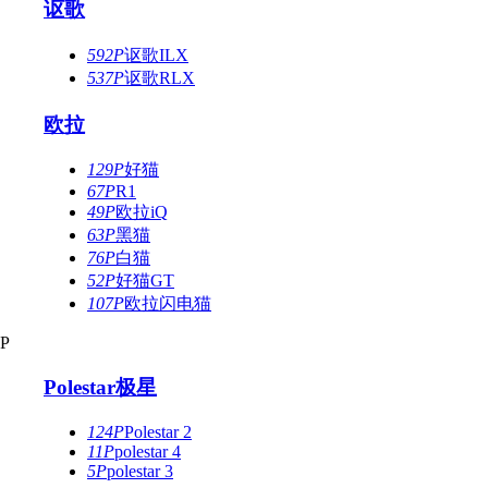
讴歌
592P
讴歌ILX
537P
讴歌RLX
欧拉
129P
好猫
67P
R1
49P
欧拉iQ
63P
黑猫
76P
白猫
52P
好猫GT
107P
欧拉闪电猫
P
Polestar极星
124P
Polestar 2
11P
polestar 4
5P
polestar 3