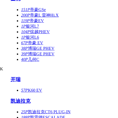
151P
帝豪GSe
200P
帝豪L 雷神Hi.X
119P
帝豪EV
1P
银河L7
104P
缤越PHEV
1P
银河L6
67P
帝豪 EV
38P
博瑞GE PHEV
39P
博瑞GE PHEV
40P
几何C
K
开瑞
57P
K60 EV
凯迪拉克
25P
凯迪拉克CT6 PLUG-IN
188P
凯雷德ESCALADE