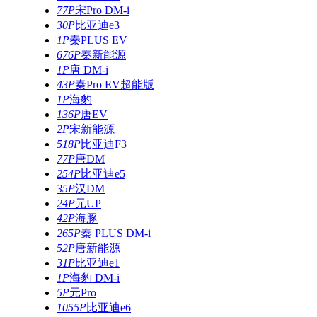
77P
宋Pro DM-i
30P
比亚迪e3
1P
秦PLUS EV
676P
秦新能源
1P
唐 DM-i
43P
秦Pro EV超能版
1P
海豹
136P
唐EV
2P
宋新能源
518P
比亚迪F3
77P
唐DM
254P
比亚迪e5
35P
汉DM
24P
元UP
42P
海豚
265P
秦 PLUS DM-i
52P
唐新能源
31P
比亚迪e1
1P
海豹 DM-i
5P
元Pro
1055P
比亚迪e6