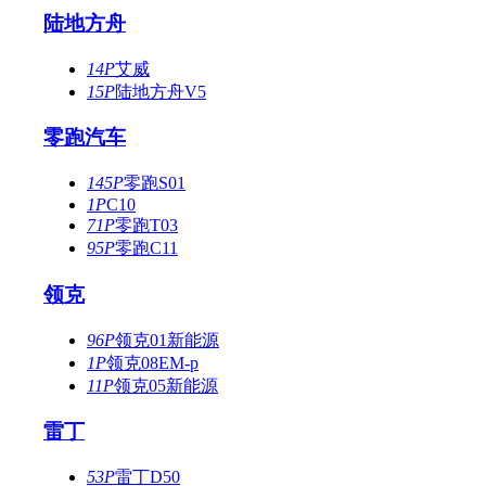
陆地方舟
14P
艾威
15P
陆地方舟V5
零跑汽车
145P
零跑S01
1P
C10
71P
零跑T03
95P
零跑C11
领克
96P
领克01新能源
1P
领克08EM-p
11P
领克05新能源
雷丁
53P
雷丁D50