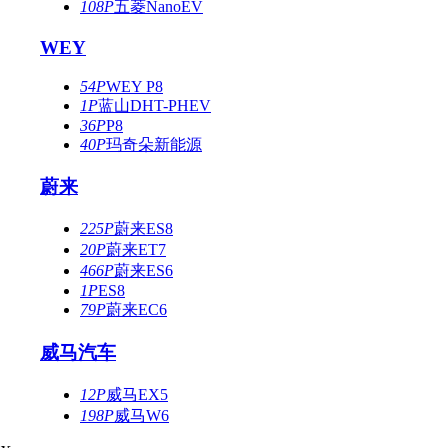
108P
五菱NanoEV
WEY
54P
WEY P8
1P
蓝山DHT-PHEV
36P
P8
40P
玛奇朵新能源
蔚来
225P
蔚来ES8
20P
蔚来ET7
466P
蔚来ES6
1P
ES8
79P
蔚来EC6
威马汽车
12P
威马EX5
198P
威马W6