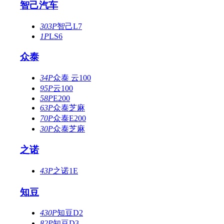
智己汽车
303P
智己L7
1P
LS6
众泰
34P
众泰 云100
95P
云100
58P
E200
63P
众泰芝麻
70P
众泰E200
30P
众泰芝麻
之诺
43P
之诺1E
知豆
430P
知豆D2
82P
知豆D3