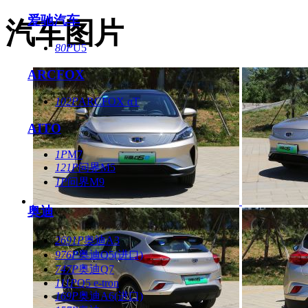
爱驰汽车
汽车图片
80P
U5
ARCFOX
102P
ARCFOX αT
AITO
1P
M7
121P
问界M5
1P
问界M9
奥迪
2691P
奥迪A3
976P
奥迪Q5(进口)
747P
奥迪Q7
111P
Q5 e-tron
169P
奥迪A6(进口)