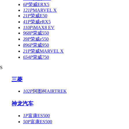
6P
荣威ERX5
121P
MARVEL X
21P
荣威E50
41P
荣威eRX5
110P
iMAX8 EV
968P
荣威550
39P
荣威e550
896P
荣威950
21P
荣威MARVEL X
654P
荣威750
S
三菱
102P
阿图柯AIRTREK
神龙汽车
1P
富康ES500
50P
富康ES500