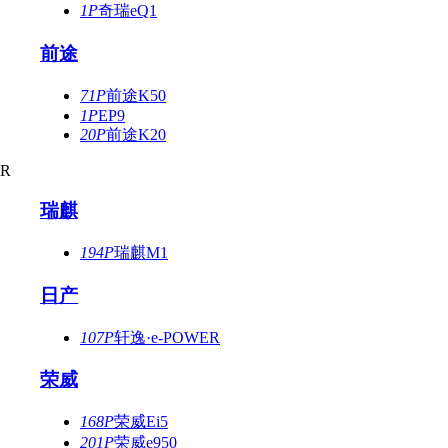
1P
奇瑞eQ1
前途
71P
前途K50
1P
EP9
20P
前途K20
R
瑞麒
194P
瑞麒M1
日产
107P
轩逸·e-POWER
荣威
168P
荣威Ei5
201P
荣威e950