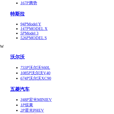
167P
腾势
特斯拉
94P
Model Y
147P
MODEL X
5P
Model 3
526P
MODEL S
W
沃尔沃
733P
沃尔沃S60L
1085P
沃尔沃V40
674P
沃尔沃XC90
五菱汽车
348P
宏光MINIEV
1P
缤果
2P
星光PHEV