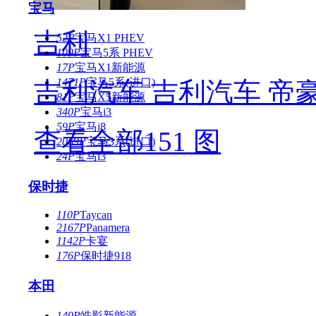
宝马
吉利
52P
宝马X1 PHEV
109P
宝马5系 PHEV
17P
宝马X1新能源
1471P
宝马5系(进口)
吉利汽车 吉利汽车 帝豪G
81P
宝马X5新能源
340P
宝马i3
59P
宝马i8
查看全部151 图
2069P
宝马3系(进口)
24P
宝马i3
保时捷
110P
Taycan
2167P
Panamera
1142P
卡宴
176P
保时捷918
本田
149P
皓影新能源