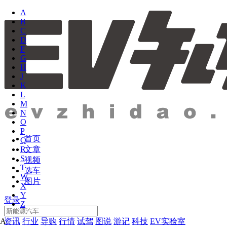
A
B
C
D
F
G
H
J
K
L
M
N
O
P
首页
Q
文章
R
S
视频
T
选车
W
图片
X
Y
登录
Z
资讯
行业
导购
行情
试驾
图说
游记
科技
EV实验室
A