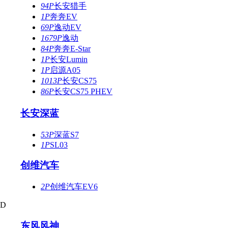
94P
长安猎手
1P
奔奔EV
69P
逸动EV
1679P
逸动
84P
奔奔E-Star
1P
长安Lumin
1P
启源A05
1013P
长安CS75
86P
长安CS75 PHEV
长安深蓝
53P
深蓝S7
1P
SL03
创维汽车
2P
创维汽车EV6
D
东风风神