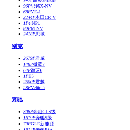
96P
思铭X-NV
68P
VE-1
2244P
本田CR-V
1P
e:NP1
80P
M-NV
2418P
思域
别克
2679P
君威
148P
微蓝7
64P
微蓝6
1P
E5
2500P
君越
58P
Velite 5
奔驰
308P
奔驰CLS级
1619P
奔驰S级
79P
GLE新能源
1814P
奔驰E级