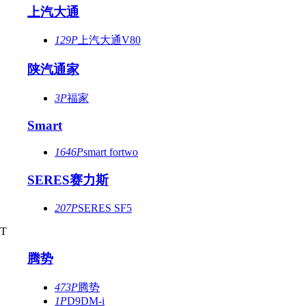
上汽大通
129P
上汽大通V80
陕汽通家
3P
福家
Smart
1646P
smart fortwo
SERES赛力斯
207P
SERES SF5
T
腾势
473P
腾势
1P
D9DM-i