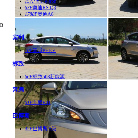
157P
奥迪e-tron
63P
奥迪RS Q3
1788P
奥迪A8
B
宾利
10P
添越PHEV
标致
66P
标致508新能源
奔腾
61P
奔腾E01
巴博斯
45P
巴博斯 S级