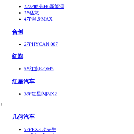
122P
哈弗H6新能源
1P
猛龙
47P
枭龙MAX
合创
27P
HYCAN 007
红旗
5P
红旗E-QM5
红星汽车
38P
红星闪闪X2
J
几何汽车
57P
EX3 功夫牛