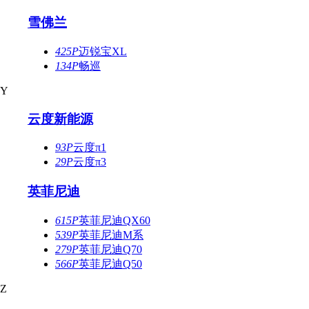
雪佛兰
425P
迈锐宝XL
134P
畅巡
Y
云度新能源
93P
云度π1
29P
云度π3
英菲尼迪
615P
英菲尼迪QX60
539P
英菲尼迪M系
279P
英菲尼迪Q70
566P
英菲尼迪Q50
Z