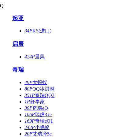
Q
起亚
34P
K5(进口)
启辰
424P
晨风
奇瑞
49P
大蚂蚁
80P
QQ冰淇淋
351P
奇瑞QQ3
1P
舒享家
39P
奇瑞eQ
106P
瑞虎3xe
169P
奇瑞eQ1
242P
小蚂蚁
20P
艾瑞泽5e