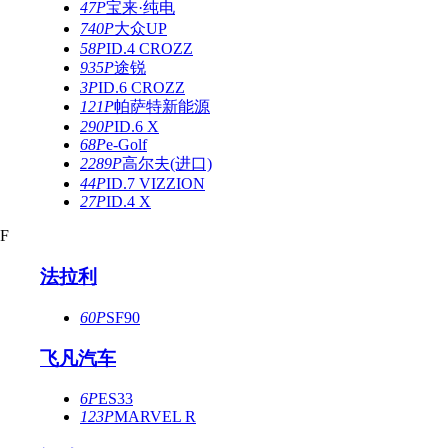
47P
宝来·纯电
740P
大众UP
58P
ID.4 CROZZ
935P
途锐
3P
ID.6 CROZZ
121P
帕萨特新能源
290P
ID.6 X
68P
e-Golf
2289P
高尔夫(进口)
44P
ID.7 VIZZION
27P
ID.4 X
F
法拉利
60P
SF90
飞凡汽车
6P
ES33
123P
MARVEL R