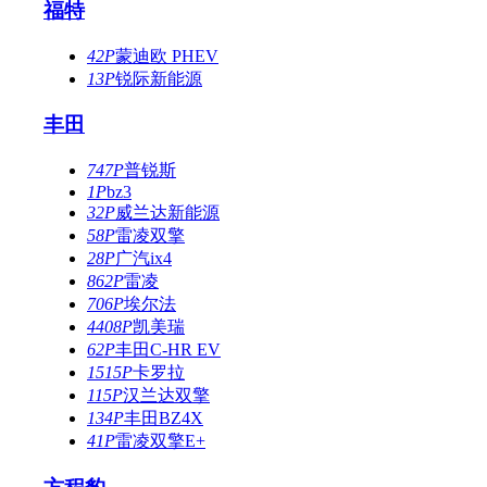
福特
42P
蒙迪欧 PHEV
13P
锐际新能源
丰田
747P
普锐斯
1P
bz3
32P
威兰达新能源
58P
雷凌双擎
28P
广汽ix4
862P
雷凌
706P
埃尔法
4408P
凯美瑞
62P
丰田C-HR EV
1515P
卡罗拉
115P
汉兰达双擎
134P
丰田BZ4X
41P
雷凌双擎E+