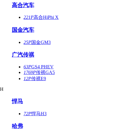
高合汽车
221P
高合HiPhi X
国金汽车
25P
国金GM3
广汽传祺
63P
GS4 PHEV
1769P
传祺GA5
12P
传祺E9
H
悍马
72P
悍马H3
哈弗