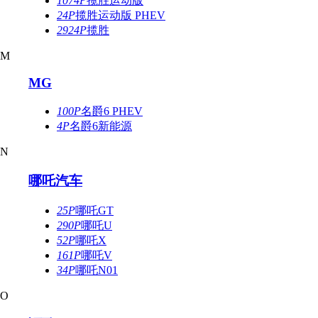
1074P
揽胜运动版
24P
揽胜运动版 PHEV
2924P
揽胜
M
MG
100P
名爵6 PHEV
4P
名爵6新能源
N
哪吒汽车
25P
哪吒GT
290P
哪吒U
52P
哪吒X
161P
哪吒V
34P
哪吒N01
O