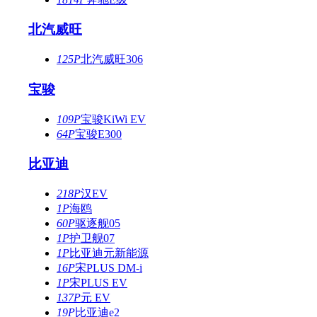
北汽威旺
125P
北汽威旺306
宝骏
109P
宝骏KiWi EV
64P
宝骏E300
比亚迪
218P
汉EV
1P
海鸥
60P
驱逐舰05
1P
护卫舰07
1P
比亚迪元新能源
16P
宋PLUS DM-i
1P
宋PLUS EV
137P
元 EV
19P
比亚迪e2