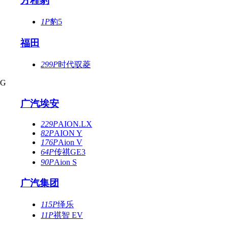
方程豹
1P
豹5
福田
299P
时代驭菱
G
广汽埃安
229P
AION.LX
82P
AION Y
176P
Aion V
64P
传祺GE3
90P
Aion S
广汽集团
115P
绎乐
11P
祺智 EV