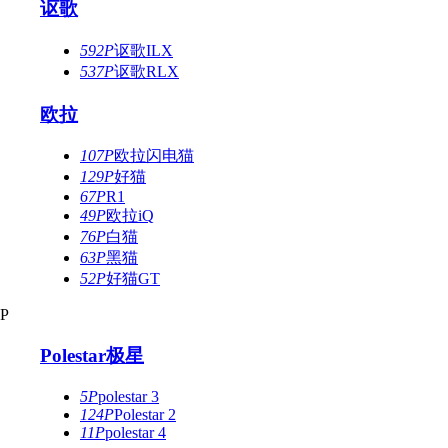
讴歌
592P
讴歌ILX
537P
讴歌RLX
欧拉
107P
欧拉闪电猫
129P
好猫
67P
R1
49P
欧拉iQ
76P
白猫
63P
黑猫
52P
好猫GT
P
Polestar极星
5P
polestar 3
124P
Polestar 2
11P
polestar 4