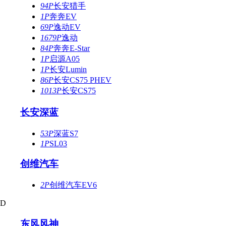
94P
长安猎手
1P
奔奔EV
69P
逸动EV
1679P
逸动
84P
奔奔E-Star
1P
启源A05
1P
长安Lumin
86P
长安CS75 PHEV
1013P
长安CS75
长安深蓝
53P
深蓝S7
1P
SL03
创维汽车
2P
创维汽车EV6
D
东风风神