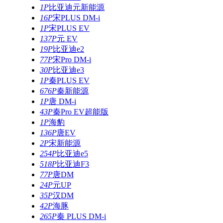
1P
比亚迪元新能源
16P
宋PLUS DM-i
1P
宋PLUS EV
137P
元 EV
19P
比亚迪e2
77P
宋Pro DM-i
30P
比亚迪e3
1P
秦PLUS EV
676P
秦新能源
1P
唐 DM-i
43P
秦Pro EV超能版
1P
海豹
136P
唐EV
2P
宋新能源
254P
比亚迪e5
518P
比亚迪F3
77P
唐DM
24P
元UP
35P
汉DM
42P
海豚
265P
秦 PLUS DM-i