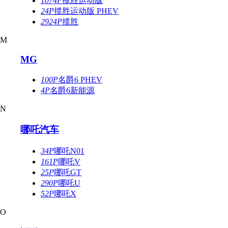
1074P
揽胜运动版
24P
揽胜运动版 PHEV
2924P
揽胜
M
MG
100P
名爵6 PHEV
4P
名爵6新能源
N
哪吒汽车
34P
哪吒N01
161P
哪吒V
25P
哪吒GT
290P
哪吒U
52P
哪吒X
O