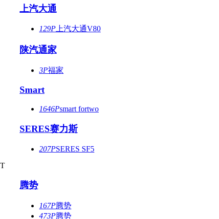
上汽大通
129P
上汽大通V80
陕汽通家
3P
福家
Smart
1646P
smart fortwo
SERES赛力斯
207P
SERES SF5
T
腾势
167P
腾势
473P
腾势