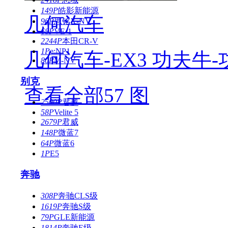
149P
皓影新能源
几何汽车
96P
思铭X-NV
68P
VE-1
2244P
本田CR-V
1P
e:NP1
几何汽车-EX3 功夫牛
80P
M-NV
别克
查看全部57 图
2500P
君越
58P
Velite 5
2679P
君威
148P
微蓝7
64P
微蓝6
1P
E5
奔驰
308P
奔驰CLS级
1619P
奔驰S级
79P
GLE新能源
1814P
奔驰E级