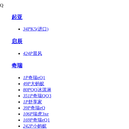
Q
起亚
34P
K5(进口)
启辰
424P
晨风
奇瑞
1P
奇瑞eQ1
49P
大蚂蚁
80P
QQ冰淇淋
351P
奇瑞QQ3
1P
舒享家
39P
奇瑞eQ
106P
瑞虎3xe
169P
奇瑞eQ1
242P
小蚂蚁