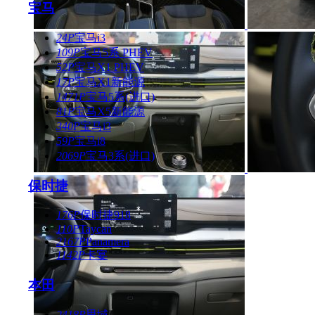
宝马
24P
宝马i3
109P
宝马5系 PHEV
52P
宝马X1 PHEV
17P
宝马X1新能源
1471P
宝马5系(进口)
81P
宝马X5新能源
340P
宝马i3
59P
宝马i8
2069P
宝马3系(进口)
保时捷
176P
保时捷918
110P
Taycan
2167P
Panamera
1142P
卡宴
本田
2418P
思域