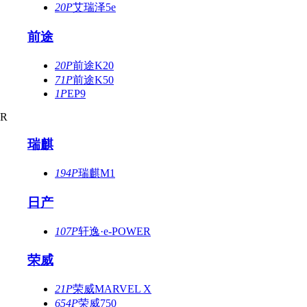
20P
艾瑞泽5e
前途
20P
前途K20
71P
前途K50
1P
EP9
R
瑞麒
194P
瑞麒M1
日产
107P
轩逸·e-POWER
荣威
21P
荣威MARVEL X
654P
荣威750