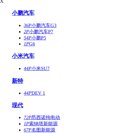
X
小鹏汽车
36P
小鹏汽车G3
2P
小鹏汽车P7
54P
小鹏P5
1P
G6
小米汽车
44P
小米SU7
新特
44P
DEV 1
现代
72P
昂西诺纯电动
1P
索纳塔新能源
67P
名图新能源