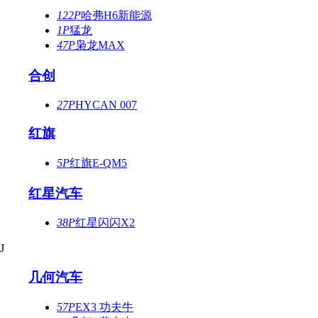
122P
哈弗H6新能源
1P
猛龙
47P
枭龙MAX
合创
27P
HYCAN 007
红旗
5P
红旗E-QM5
红星汽车
38P
红星闪闪X2
J
几何汽车
57P
EX3 功夫牛