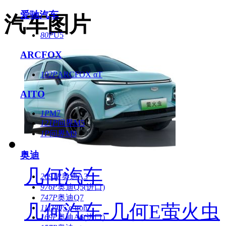
爱驰汽车
汽车图片
80P
U5
ARCFOX
102P
ARCFOX αT
AITO
1P
M7
121P
问界M5
1P
问界M9
奥迪
几何汽车
2691P
奥迪A3
976P
奥迪Q5(进口)
747P
奥迪Q7
几何汽车-几何E萤火虫
111P
Q5 e-tron
169P
奥迪A6(进口)