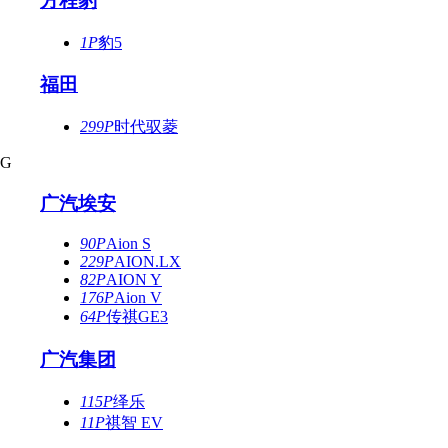
方程豹
1P
豹5
福田
299P
时代驭菱
G
广汽埃安
90P
Aion S
229P
AION.LX
82P
AION Y
176P
Aion V
64P
传祺GE3
广汽集团
115P
绎乐
11P
祺智 EV