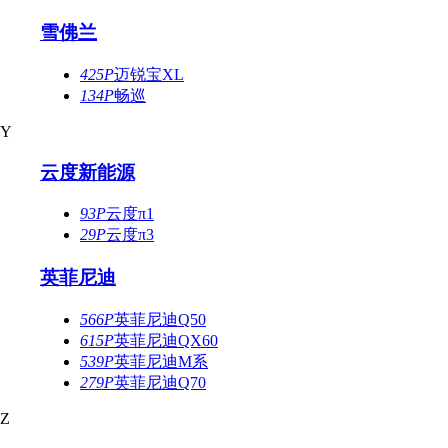
雪佛兰
425P
迈锐宝XL
134P
畅巡
Y
云度新能源
93P
云度π1
29P
云度π3
英菲尼迪
566P
英菲尼迪Q50
615P
英菲尼迪QX60
539P
英菲尼迪M系
279P
英菲尼迪Q70
Z