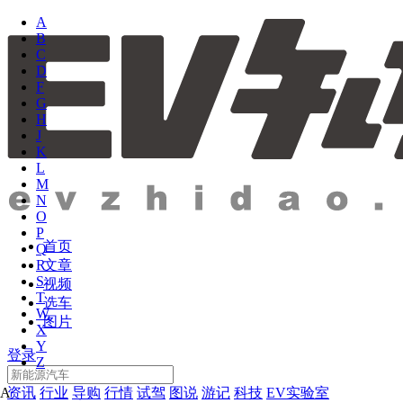
A
B
C
D
F
G
H
J
K
L
M
N
O
P
首页
Q
文章
R
S
视频
T
选车
W
图片
X
Y
登录
Z
资讯
行业
导购
行情
试驾
图说
游记
科技
EV实验室
A