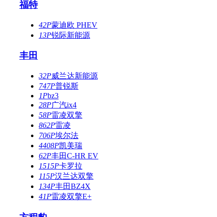
福特
42P
蒙迪欧 PHEV
13P
锐际新能源
丰田
32P
威兰达新能源
747P
普锐斯
1P
bz3
28P
广汽ix4
58P
雷凌双擎
862P
雷凌
706P
埃尔法
4408P
凯美瑞
62P
丰田C-HR EV
1515P
卡罗拉
115P
汉兰达双擎
134P
丰田BZ4X
41P
雷凌双擎E+