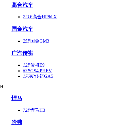
高合汽车
221P
高合HiPhi X
国金汽车
25P
国金GM3
广汽传祺
12P
传祺E9
63P
GS4 PHEV
1769P
传祺GA5
H
悍马
72P
悍马H3
哈弗