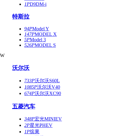
1P
D9DM-i
特斯拉
94P
Model Y
147P
MODEL X
5P
Model 3
526P
MODEL S
W
沃尔沃
733P
沃尔沃S60L
1085P
沃尔沃V40
674P
沃尔沃XC90
五菱汽车
348P
宏光MINIEV
2P
星光PHEV
1P
缤果