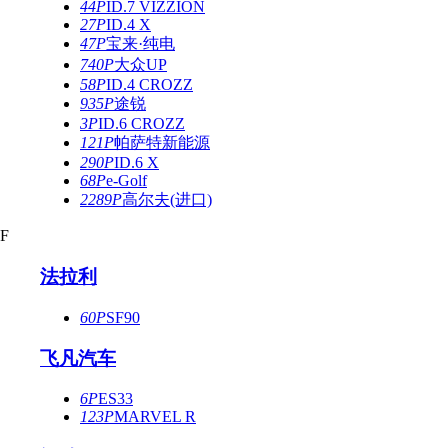
44P
ID.7 VIZZION
27P
ID.4 X
47P
宝来·纯电
740P
大众UP
58P
ID.4 CROZZ
935P
途锐
3P
ID.6 CROZZ
121P
帕萨特新能源
290P
ID.6 X
68P
e-Golf
2289P
高尔夫(进口)
F
法拉利
60P
SF90
飞凡汽车
6P
ES33
123P
MARVEL R