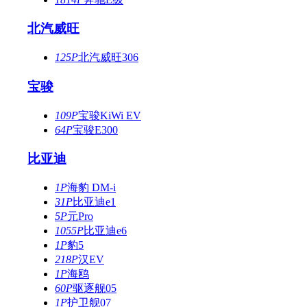
北汽威旺
125P
北汽威旺306
宝骏
109P
宝骏KiWi EV
64P
宝骏E300
比亚迪
1P
海豹 DM-i
31P
比亚迪e1
5P
元Pro
1055P
比亚迪e6
1P
豹5
218P
汉EV
1P
海鸥
60P
驱逐舰05
1P
护卫舰07