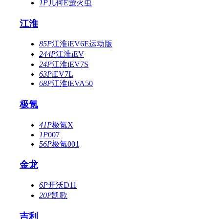
1P
几何E萤火虫
江淮
85P
江淮iEV6E运动版
244P
江淮iEV
24P
江淮iEV7S
63P
iEV7L
68P
江淮iEVA50
极氪
41P
极氪X
1P
007
56P
极氪001
金龙
6P
开沃D11
20P
凯歌
吉利