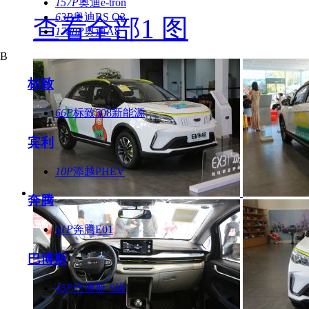
157P
奥迪e-tron
63P
奥迪RS Q3
查看全部1 图
1788P
奥迪A8
B
标致
66P
标致508新能源
宾利
10P
添越PHEV
奔腾
61P
奔腾E01
巴博斯
45P
巴博斯 S级