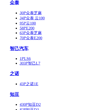
众泰
30P
众泰芝麻
34P
众泰 云100
95P
云100
58P
E200
63P
众泰芝麻
70P
众泰E200
智己汽车
1P
LS6
303P
智己L7
之诺
43P
之诺1E
知豆
430P
知豆D2
82P
知豆D3