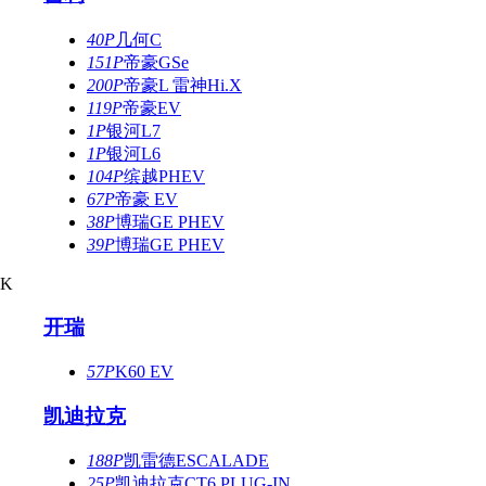
40P
几何C
151P
帝豪GSe
200P
帝豪L 雷神Hi.X
119P
帝豪EV
1P
银河L7
1P
银河L6
104P
缤越PHEV
67P
帝豪 EV
38P
博瑞GE PHEV
39P
博瑞GE PHEV
K
开瑞
57P
K60 EV
凯迪拉克
188P
凯雷德ESCALADE
25P
凯迪拉克CT6 PLUG-IN