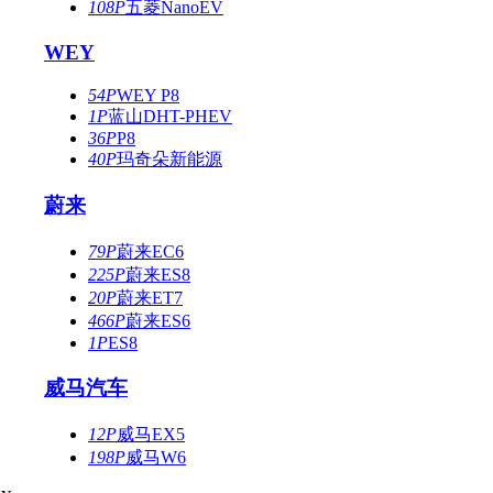
108P
五菱NanoEV
WEY
54P
WEY P8
1P
蓝山DHT-PHEV
36P
P8
40P
玛奇朵新能源
蔚来
79P
蔚来EC6
225P
蔚来ES8
20P
蔚来ET7
466P
蔚来ES6
1P
ES8
威马汽车
12P
威马EX5
198P
威马W6