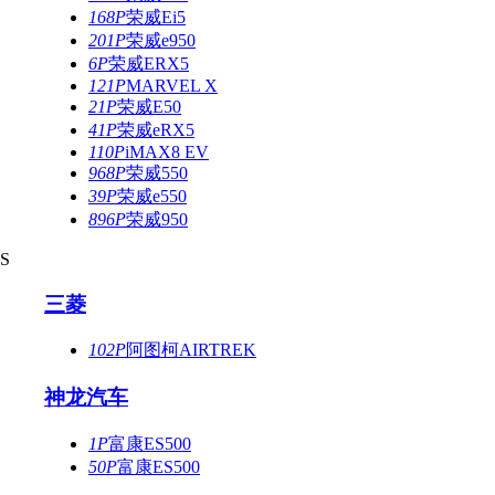
168P
荣威Ei5
201P
荣威e950
6P
荣威ERX5
121P
MARVEL X
21P
荣威E50
41P
荣威eRX5
110P
iMAX8 EV
968P
荣威550
39P
荣威e550
896P
荣威950
S
三菱
102P
阿图柯AIRTREK
神龙汽车
1P
富康ES500
50P
富康ES500