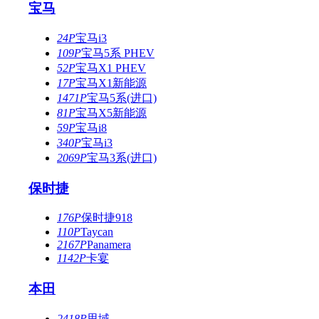
宝马
24P
宝马i3
109P
宝马5系 PHEV
52P
宝马X1 PHEV
17P
宝马X1新能源
1471P
宝马5系(进口)
81P
宝马X5新能源
59P
宝马i8
340P
宝马i3
2069P
宝马3系(进口)
保时捷
176P
保时捷918
110P
Taycan
2167P
Panamera
1142P
卡宴
本田
2418P
思域