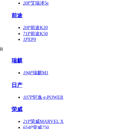
20P
艾瑞泽5e
前途
20P
前途K20
71P
前途K50
1P
EP9
R
瑞麒
194P
瑞麒M1
日产
107P
轩逸·e-POWER
荣威
21P
荣威MARVEL X
654P
荣威750