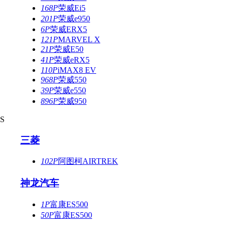
168P
荣威Ei5
201P
荣威e950
6P
荣威ERX5
121P
MARVEL X
21P
荣威E50
41P
荣威eRX5
110P
iMAX8 EV
968P
荣威550
39P
荣威e550
896P
荣威950
S
三菱
102P
阿图柯AIRTREK
神龙汽车
1P
富康ES500
50P
富康ES500