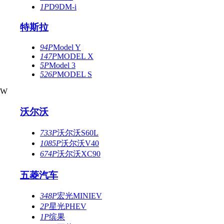
1P
D9DM-i
特斯拉
94P
Model Y
147P
MODEL X
5P
Model 3
526P
MODEL S
W
沃尔沃
733P
沃尔沃S60L
1085P
沃尔沃V40
674P
沃尔沃XC90
五菱汽车
348P
宏光MINIEV
2P
星光PHEV
1P
缤果