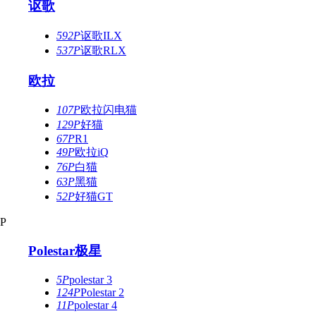
讴歌
592P
讴歌ILX
537P
讴歌RLX
欧拉
107P
欧拉闪电猫
129P
好猫
67P
R1
49P
欧拉iQ
76P
白猫
63P
黑猫
52P
好猫GT
P
Polestar极星
5P
polestar 3
124P
Polestar 2
11P
polestar 4