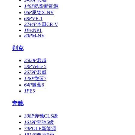
149P
皓影新能源
96P
思铭X-NV
68P
VE-1
2244P
本田CR-V
1P
e:NP1
80P
M-NV
别克
2500P
君越
58P
Velite 5
2679P
君威
148P
微蓝7
64P
微蓝6
1P
E5
奔驰
308P
奔驰CLS级
1619P
奔驰S级
79P
GLE新能源
1814P
奔驰E级