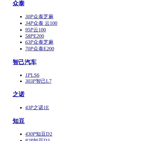
众泰
30P
众泰芝麻
34P
众泰 云100
95P
云100
58P
E200
63P
众泰芝麻
70P
众泰E200
智己汽车
1P
LS6
303P
智己L7
之诺
43P
之诺1E
知豆
430P
知豆D2
82P
知豆D3