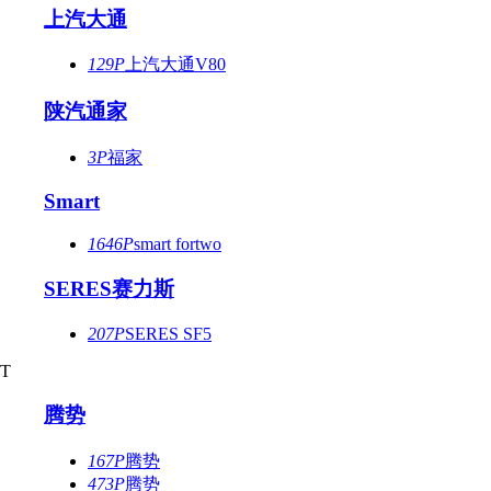
上汽大通
129P
上汽大通V80
陕汽通家
3P
福家
Smart
1646P
smart fortwo
SERES赛力斯
207P
SERES SF5
T
腾势
167P
腾势
473P
腾势