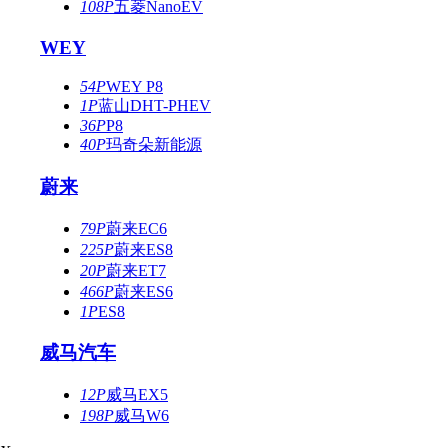
108P
五菱NanoEV
WEY
54P
WEY P8
1P
蓝山DHT-PHEV
36P
P8
40P
玛奇朵新能源
蔚来
79P
蔚来EC6
225P
蔚来ES8
20P
蔚来ET7
466P
蔚来ES6
1P
ES8
威马汽车
12P
威马EX5
198P
威马W6