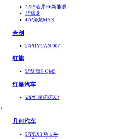
122P
哈弗H6新能源
1P
猛龙
47P
枭龙MAX
合创
27P
HYCAN 007
红旗
5P
红旗E-QM5
红星汽车
38P
红星闪闪X2
J
几何汽车
57P
EX3 功夫牛