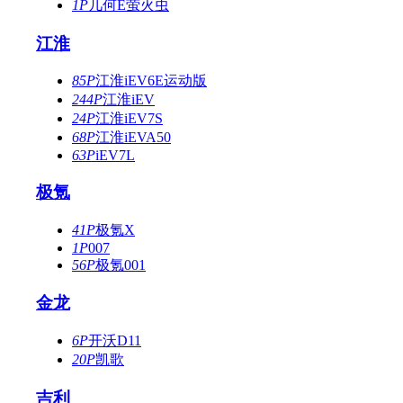
1P
几何E萤火虫
江淮
85P
江淮iEV6E运动版
244P
江淮iEV
24P
江淮iEV7S
68P
江淮iEVA50
63P
iEV7L
极氪
41P
极氪X
1P
007
56P
极氪001
金龙
6P
开沃D11
20P
凯歌
吉利