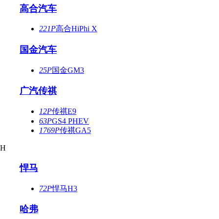
高合汽车
221P
高合HiPhi X
国金汽车
25P
国金GM3
广汽传祺
12P
传祺E9
63P
GS4 PHEV
1769P
传祺GA5
H
悍马
72P
悍马H3
哈弗