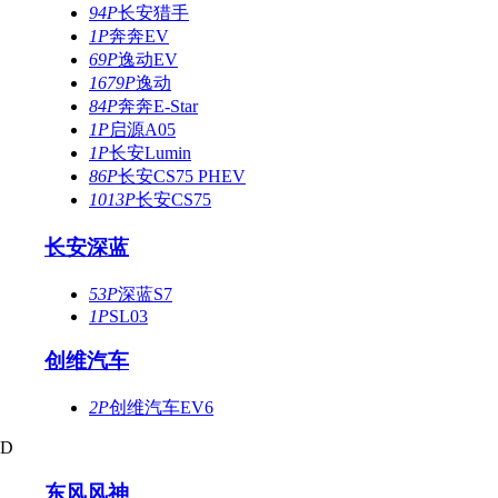
94P
长安猎手
1P
奔奔EV
69P
逸动EV
1679P
逸动
84P
奔奔E-Star
1P
启源A05
1P
长安Lumin
86P
长安CS75 PHEV
1013P
长安CS75
长安深蓝
53P
深蓝S7
1P
SL03
创维汽车
2P
创维汽车EV6
D
东风风神