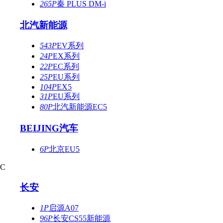
265P
秦 PLUS DM-i
北汽新能源
543P
EV系列
24P
EX系列
22P
EC系列
25P
EU系列
104P
EX5
31P
EU系列
80P
北汽新能源EC5
BEIJING汽车
6P
北京EU5
C
长安
1P
启源A07
96P
长安CS55新能源