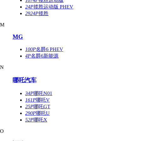
1074P
揽胜运动版
24P
揽胜运动版 PHEV
2924P
揽胜
M
MG
100P
名爵6 PHEV
4P
名爵6新能源
N
哪吒汽车
34P
哪吒N01
161P
哪吒V
25P
哪吒GT
290P
哪吒U
52P
哪吒X
O