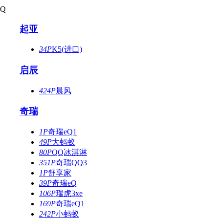
Q
起亚
34P
K5(进口)
启辰
424P
晨风
奇瑞
1P
奇瑞eQ1
49P
大蚂蚁
80P
QQ冰淇淋
351P
奇瑞QQ3
1P
舒享家
39P
奇瑞eQ
106P
瑞虎3xe
169P
奇瑞eQ1
242P
小蚂蚁