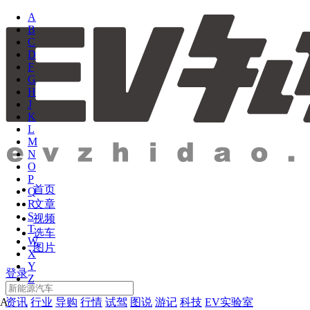
A
B
C
D
F
G
H
J
K
L
M
N
O
P
首页
Q
文章
R
S
视频
T
选车
W
图片
X
Y
登录
Z
资讯
行业
导购
行情
试驾
图说
游记
科技
EV实验室
A