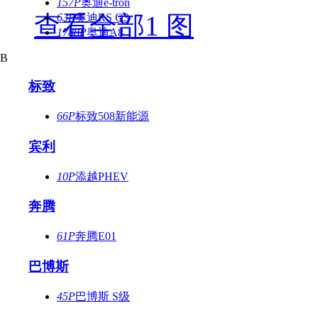
157P
奥迪e-tron
查看全部1 图
63P
奥迪RS Q3
1788P
奥迪A8
B
标致
66P
标致508新能源
宾利
10P
添越PHEV
奔腾
61P
奔腾E01
巴博斯
45P
巴博斯 S级