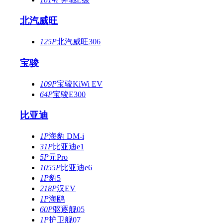
北汽威旺
125P
北汽威旺306
宝骏
109P
宝骏KiWi EV
64P
宝骏E300
比亚迪
1P
海豹 DM-i
31P
比亚迪e1
5P
元Pro
1055P
比亚迪e6
1P
豹5
218P
汉EV
1P
海鸥
60P
驱逐舰05
1P
护卫舰07