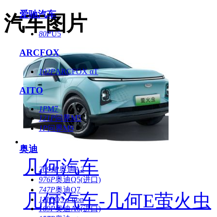
爱驰汽车
汽车图片
80P
U5
ARCFOX
102P
ARCFOX αT
AITO
1P
M7
121P
问界M5
1P
问界M9
奥迪
几何汽车
2691P
奥迪A3
976P
奥迪Q5(进口)
747P
奥迪Q7
几何汽车-几何E萤火虫
111P
Q5 e-tron
169P
奥迪A6(进口)