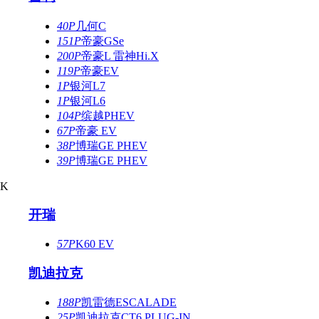
40P
几何C
151P
帝豪GSe
200P
帝豪L 雷神Hi.X
119P
帝豪EV
1P
银河L7
1P
银河L6
104P
缤越PHEV
67P
帝豪 EV
38P
博瑞GE PHEV
39P
博瑞GE PHEV
K
开瑞
57P
K60 EV
凯迪拉克
188P
凯雷德ESCALADE
25P
凯迪拉克CT6 PLUG-IN