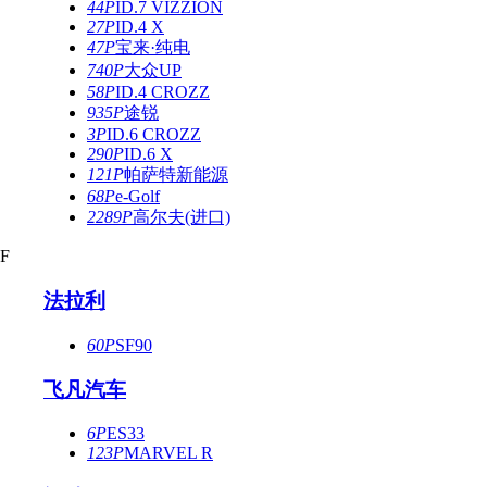
44P
ID.7 VIZZION
27P
ID.4 X
47P
宝来·纯电
740P
大众UP
58P
ID.4 CROZZ
935P
途锐
3P
ID.6 CROZZ
290P
ID.6 X
121P
帕萨特新能源
68P
e-Golf
2289P
高尔夫(进口)
F
法拉利
60P
SF90
飞凡汽车
6P
ES33
123P
MARVEL R