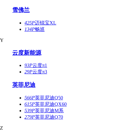
雪佛兰
425P
迈锐宝XL
134P
畅巡
Y
云度新能源
93P
云度π1
29P
云度π3
英菲尼迪
566P
英菲尼迪Q50
615P
英菲尼迪QX60
539P
英菲尼迪M系
279P
英菲尼迪Q70
Z