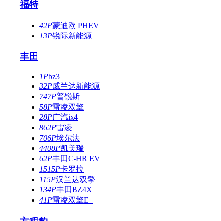
福特
42P
蒙迪欧 PHEV
13P
锐际新能源
丰田
1P
bz3
32P
威兰达新能源
747P
普锐斯
58P
雷凌双擎
28P
广汽ix4
862P
雷凌
706P
埃尔法
4408P
凯美瑞
62P
丰田C-HR EV
1515P
卡罗拉
115P
汉兰达双擎
134P
丰田BZ4X
41P
雷凌双擎E+