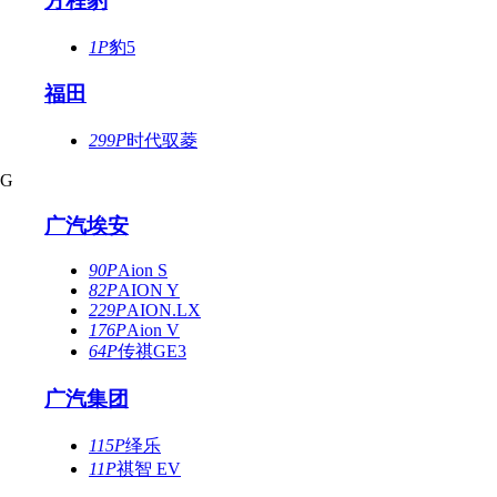
方程豹
1P
豹5
福田
299P
时代驭菱
G
广汽埃安
90P
Aion S
82P
AION Y
229P
AION.LX
176P
Aion V
64P
传祺GE3
广汽集团
115P
绎乐
11P
祺智 EV