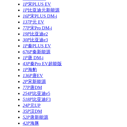
1P
宋PLUS EV
1P
比亚迪元新能源
16P
宋PLUS DM-i
137P
元 EV
77P
宋Pro DM-i
19P
比亚迪e2
30P
比亚迪e3
1P
秦PLUS EV
676P
秦新能源
1P
唐 DM-i
43P
秦Pro EV超能版
1P
海豹
136P
唐EV
2P
宋新能源
77P
唐DM
254P
比亚迪e5
518P
比亚迪F3
24P
元UP
35P
汉DM
52P
唐新能源
42P
海豚