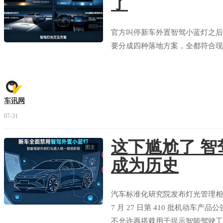
了
官方叫停新车外置智驾小蓝灯之后
要分成四种落地方案，全都符合现
车讯网
07-31
这下尴尬了 智
图文
成为历史
汽车标准化研究院发布灯光管理相
7 月 27 日第 410 批机动
不允许再搭载用于提示智能驾驶工