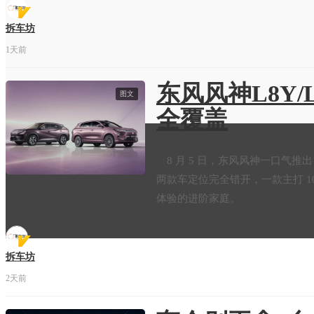
拆车坊
1天前
东风风神L8Y/
图文
全覆盖
8 月 5 日，东风风神一口气推出 8 
两款车定位完全错开，一款主打 
体验的进阶家庭。
拆车坊
2天前