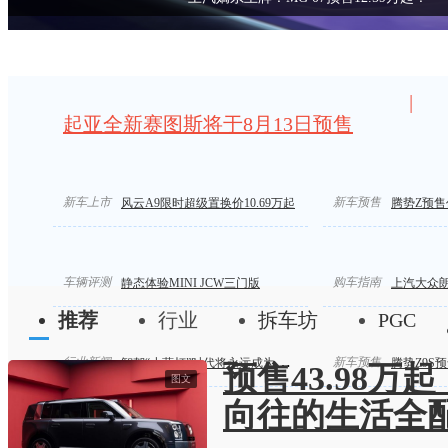
|
起亚全新赛图斯将于8月13日预售
新车上市
能上路的卡丁车！JCW开起来真的乐趣十足！
新车预售
新一代梅赛德斯-
风云A9限时超级置换价10.69万起
腾势Z预售价
车辆评测
购车指南
静态体验MINI JCW三门版
上汽大众
推荐
行业
拆车坊
PGC
行业新闻
新车预售
智驾“小蓝灯”时代将永远成为历史
腾势Z9S预
预售43.98万
图文
向往的生活全