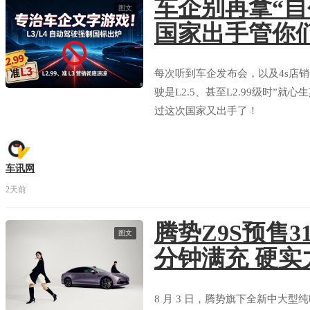
车企别再拿“自
图文
国家出手管你
每次听到车企发布会，以及4s店
驶是L2.5、甚至L2.99级时”
过这次国家又出手了！
车讯网
2天前
腾势Z9S预售31
图文
分钟满充 硬实
8 月 3 日，腾势旗下全新中大型纯