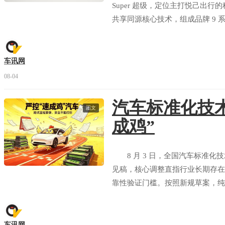
Super 超级，定位主打悦己出行
共享同源核心技术，组成品牌 9
旗舰型、易三方闪充性能型三款配置，预
能享受多重预售专属福利。
车讯网
08-04
汽车标准化技术
图文
成鸡”
8 月 3 日，全国汽车标准化
见稿，核心调整直指行业长期存在
靠性验证门槛。按照新规草案，纯
公里，与燃油车现行测试标准完全
患。
车讯网