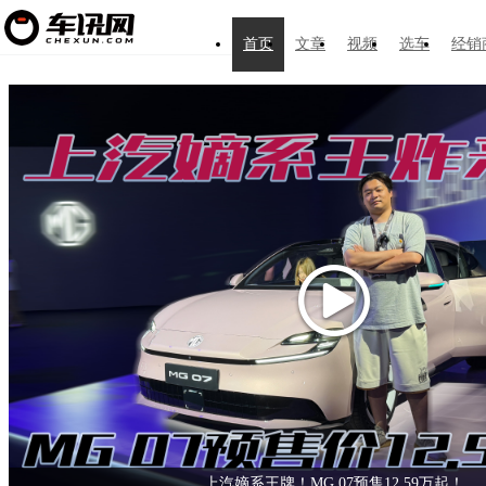
首页
文章
视频
选车
经销
上汽嫡系王牌！MG 07预售12.59万起！