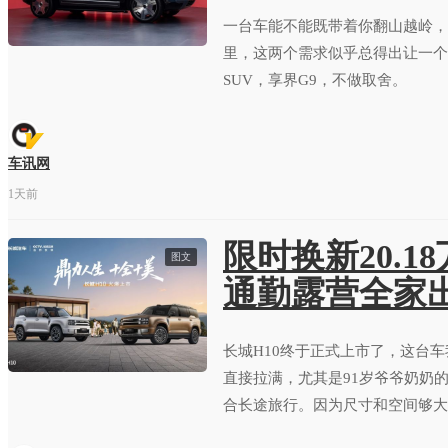
一台车能不能既带着你翻山越岭，
里，这两个需求似乎总得出让一个
SUV，享界G9，不做取舍。
车讯网
1天前
限时换新20.1
图文
通勤露营全家
长城H10终于正式上市了，这台
直接拉满，尤其是91岁爷爷奶奶
合长途旅行。因为尺寸和空间够大
穿越旅行车。