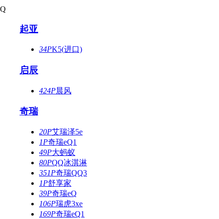
Q
起亚
34P
K5(进口)
启辰
424P
晨风
奇瑞
20P
艾瑞泽5e
1P
奇瑞eQ1
49P
大蚂蚁
80P
QQ冰淇淋
351P
奇瑞QQ3
1P
舒享家
39P
奇瑞eQ
106P
瑞虎3xe
169P
奇瑞eQ1