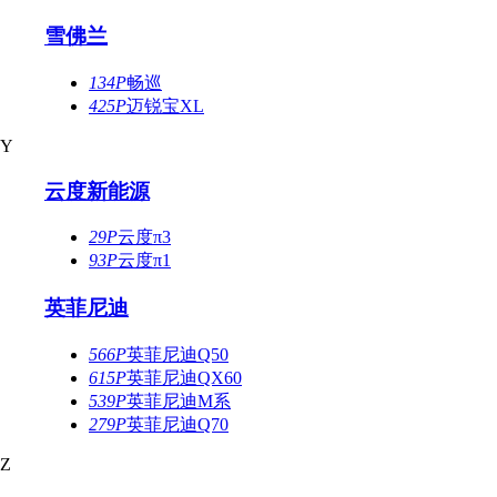
雪佛兰
134P
畅巡
425P
迈锐宝XL
Y
云度新能源
29P
云度π3
93P
云度π1
英菲尼迪
566P
英菲尼迪Q50
615P
英菲尼迪QX60
539P
英菲尼迪M系
279P
英菲尼迪Q70
Z