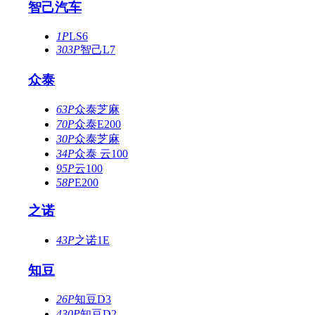
智己汽车
1P
LS6
303P
智己L7
众泰
63P
众泰芝麻
70P
众泰E200
30P
众泰芝麻
34P
众泰 云100
95P
云100
58P
E200
之诺
43P
之诺1E
知豆
26P
知豆D3
430P
知豆D2