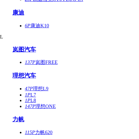
康迪
6P
康迪K10
L
岚图汽车
137P
岚图FREE
理想汽车
47P
理想L9
1P
L7
1P
L8
147P
理想ONE
力帆
115P
力帆620