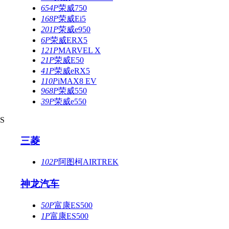
654P
荣威750
168P
荣威Ei5
201P
荣威e950
6P
荣威ERX5
121P
MARVEL X
21P
荣威E50
41P
荣威eRX5
110P
iMAX8 EV
968P
荣威550
39P
荣威e550
S
三菱
102P
阿图柯AIRTREK
神龙汽车
50P
富康ES500
1P
富康ES500