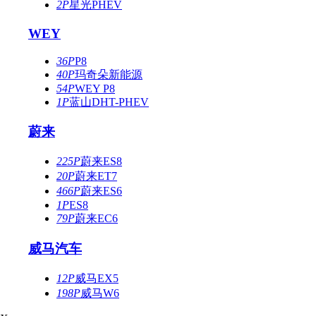
2P
星光PHEV
WEY
36P
P8
40P
玛奇朵新能源
54P
WEY P8
1P
蓝山DHT-PHEV
蔚来
225P
蔚来ES8
20P
蔚来ET7
466P
蔚来ES6
1P
ES8
79P
蔚来EC6
威马汽车
12P
威马EX5
198P
威马W6