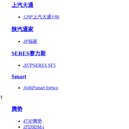
上汽大通
129P
上汽大通V80
陕汽通家
3P
福家
SERES赛力斯
207P
SERES SF5
Smart
1646P
smart fortwo
T
腾势
473P
腾势
1P
D9DM-i