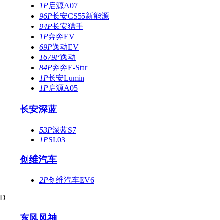
1P
启源A07
96P
长安CS55新能源
94P
长安猎手
1P
奔奔EV
69P
逸动EV
1679P
逸动
84P
奔奔E-Star
1P
长安Lumin
1P
启源A05
长安深蓝
53P
深蓝S7
1P
SL03
创维汽车
2P
创维汽车EV6
D
东风风神