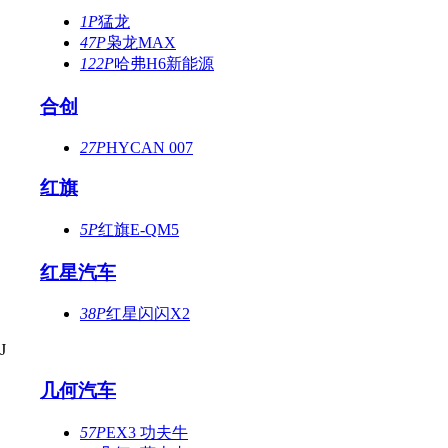
1P
猛龙
47P
枭龙MAX
122P
哈弗H6新能源
合创
27P
HYCAN 007
红旗
5P
红旗E-QM5
红星汽车
38P
红星闪闪X2
J
几何汽车
57P
EX3 功夫牛