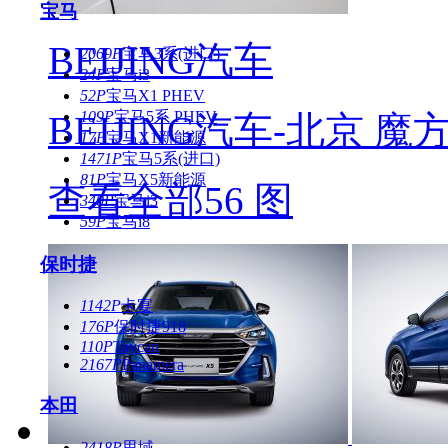
宝马
BEIJING汽车
2069P
宝马3系(进口)
24P
宝马i3
52P
宝马X1 PHEV
109P
宝马5系 PHEV
BEIJING汽车-北京 魔
17P
宝马X1新能源
1471P
宝马5系(进口)
81P
宝马X5新能源
查看全部56 图
340P
宝马i3
59P
宝马i8
保时捷
1142P
卡宴
176P
保时捷918
110P
Taycan
2167P
Panamera
本田
2418P
思域