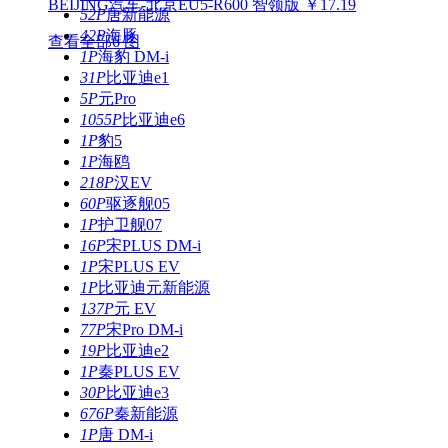
BEIJING汽车-北京EU5-R600 智领版 ￥17.19
52P
唐新能源
42P
海豚
查看全部6 图
1P
海豹 DM-i
31P
比亚迪e1
5P
元Pro
1055P
比亚迪e6
1P
豹5
1P
海鸥
218P
汉EV
60P
驱逐舰05
1P
护卫舰07
16P
宋PLUS DM-i
1P
宋PLUS EV
1P
比亚迪元新能源
137P
元 EV
77P
宋Pro DM-i
19P
比亚迪e2
1P
秦PLUS EV
30P
比亚迪e3
676P
秦新能源
1P
唐 DM-i