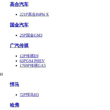
高合汽车
221P
高合HiPhi X
国金汽车
25P
国金GM3
广汽传祺
12P
传祺E9
63P
GS4 PHEV
1769P
传祺GA5
H
悍马
72P
悍马H3
哈弗