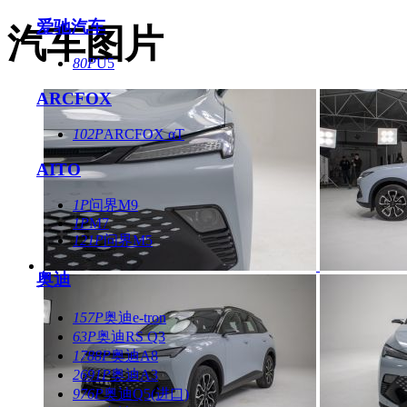
爱驰汽车
汽车图片
80P
U5
ARCFOX
102P
ARCFOX αT
AITO
1P
问界M9
1P
M7
121P
问界M5
奥迪
157P
奥迪e-tron
63P
奥迪RS Q3
1788P
奥迪A8
2691P
奥迪A3
976P
奥迪Q5(进口)