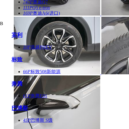
747P
奥迪Q7
111P
Q5 e-tron
169P
奥迪A6(进口)
B
宾利
10P
添越PHEV
标致
66P
标致508新能源
奔腾
61P
奔腾E01
巴博斯
45P
巴博斯 S级