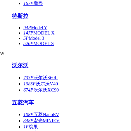
167P
腾势
特斯拉
94P
Model Y
147P
MODEL X
5P
Model 3
526P
MODEL S
W
沃尔沃
733P
沃尔沃S60L
1085P
沃尔沃V40
674P
沃尔沃XC90
五菱汽车
108P
五菱NanoEV
348P
宏光MINIEV
1P
缤果