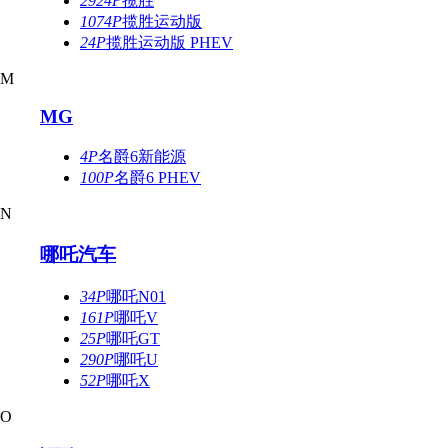
2924P
揽胜
1074P
揽胜运动版
24P
揽胜运动版 PHEV
M
MG
4P
名爵6新能源
100P
名爵6 PHEV
N
哪吒汽车
34P
哪吒N01
161P
哪吒V
25P
哪吒GT
290P
哪吒U
52P
哪吒X
O