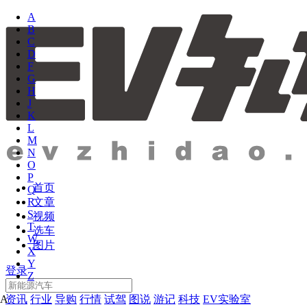
A
B
C
D
F
G
H
J
K
L
M
N
O
P
首页
Q
文章
R
S
视频
T
选车
W
图片
X
Y
登录
Z
资讯
行业
导购
行情
试驾
图说
游记
科技
EV实验室
A