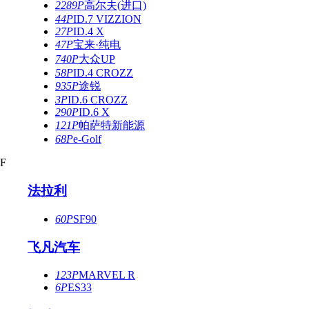
2289P
高尔夫(进口)
44P
ID.7 VIZZION
27P
ID.4 X
47P
宝来·纯电
740P
大众UP
58P
ID.4 CROZZ
935P
途锐
3P
ID.6 CROZZ
290P
ID.6 X
121P
帕萨特新能源
68P
e-Golf
F
法拉利
60P
SF90
飞凡汽车
123P
MARVEL R
6P
ES33