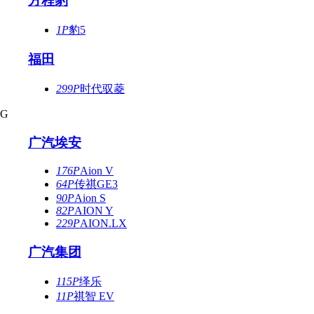
方程豹
1P
豹5
福田
299P
时代驭菱
G
广汽埃安
176P
Aion V
64P
传祺GE3
90P
Aion S
82P
AION Y
229P
AION.LX
广汽集团
115P
绎乐
11P
祺智 EV