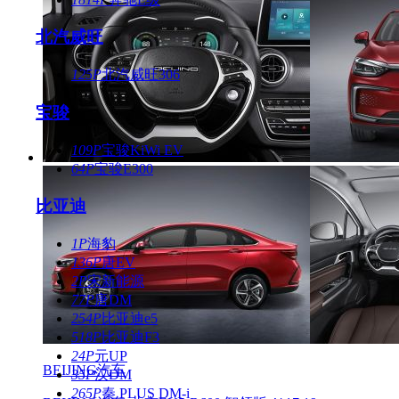
北汽威旺
125P
北汽威旺306
宝骏
109P
宝骏KiWi EV
64P
宝骏E300
比亚迪
1P
海豹
136P
唐EV
2P
宋新能源
77P
唐DM
254P
比亚迪e5
518P
比亚迪F3
24P
元UP
BEIJING汽车
35P
汉DM
265P
秦 PLUS DM-i