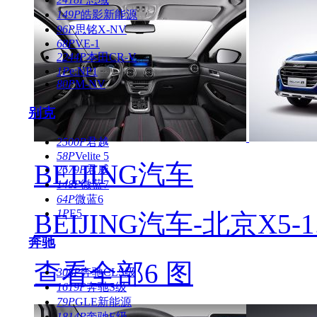
149P
皓影新能源
96P
思铭X-NV
68P
VE-1
2244P
本田CR-V
1P
e:NP1
80P
M-NV
别克
2500P
君越
58P
Velite 5
BEIJING汽车
2679P
君威
148P
微蓝7
64P
微蓝6
1P
E5
BEIJING汽车-北京X5-1
奔驰
查看全部6 图
308P
奔驰CLS级
1619P
奔驰S级
79P
GLE新能源
1814P
奔驰E级