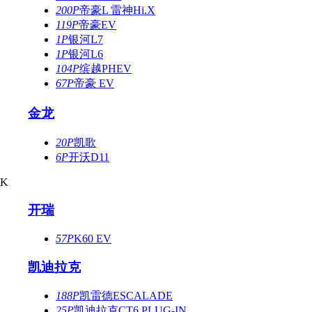
200P
帝豪L 雷神Hi.X
119P
帝豪EV
1P
银河L7
1P
银河L6
104P
缤越PHEV
67P
帝豪 EV
金龙
20P
凯歌
6P
开沃D11
K
开瑞
57P
K60 EV
凯迪拉克
188P
凯雷德ESCALADE
25P
凯迪拉克CT6 PLUG-IN