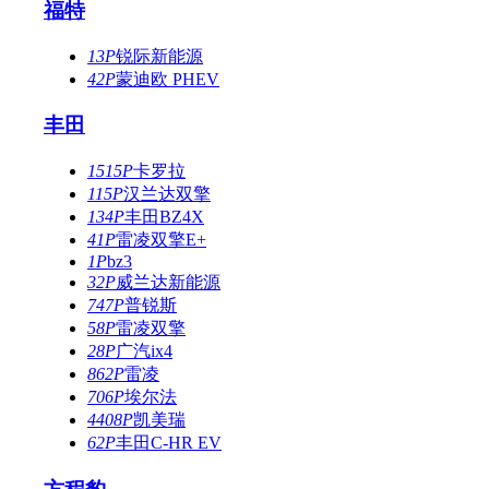
福特
13P
锐际新能源
42P
蒙迪欧 PHEV
丰田
1515P
卡罗拉
115P
汉兰达双擎
134P
丰田BZ4X
41P
雷凌双擎E+
1P
bz3
32P
威兰达新能源
747P
普锐斯
58P
雷凌双擎
28P
广汽ix4
862P
雷凌
706P
埃尔法
4408P
凯美瑞
62P
丰田C-HR EV