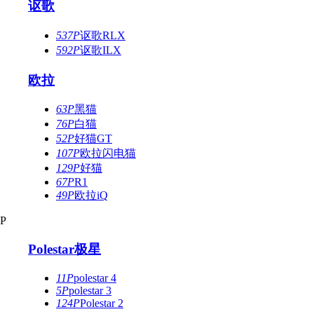
讴歌
537P
讴歌RLX
592P
讴歌ILX
欧拉
63P
黑猫
76P
白猫
52P
好猫GT
107P
欧拉闪电猫
129P
好猫
67P
R1
49P
欧拉iQ
P
Polestar极星
11P
polestar 4
5P
polestar 3
124P
Polestar 2