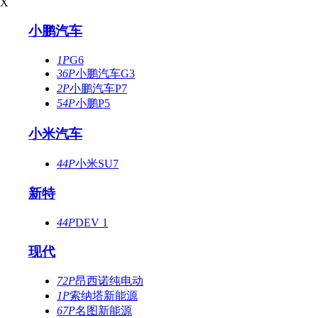
X
小鹏汽车
1P
G6
36P
小鹏汽车G3
2P
小鹏汽车P7
54P
小鹏P5
小米汽车
44P
小米SU7
新特
44P
DEV 1
现代
72P
昂西诺纯电动
1P
索纳塔新能源
67P
名图新能源