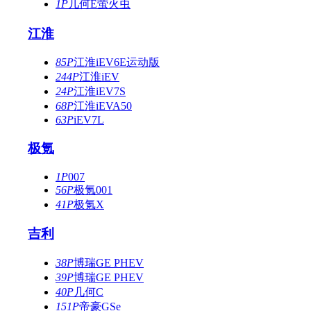
1P
几何E萤火虫
江淮
85P
江淮iEV6E运动版
244P
江淮iEV
24P
江淮iEV7S
68P
江淮iEVA50
63P
iEV7L
极氪
1P
007
56P
极氪001
41P
极氪X
吉利
38P
博瑞GE PHEV
39P
博瑞GE PHEV
40P
几何C
151P
帝豪GSe