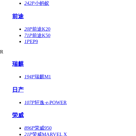
242P
小蚂蚁
前途
20P
前途K20
71P
前途K50
1P
EP9
R
瑞麒
194P
瑞麒M1
日产
107P
轩逸·e-POWER
荣威
896P
荣威950
21P
荣威MARVEL X