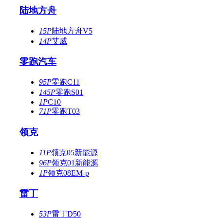
陆地方舟
15P
陆地方舟V5
14P
艾威
零跑汽车
95P
零跑C11
145P
零跑S01
1P
C10
71P
零跑T03
领克
11P
领克05新能源
96P
领克01新能源
1P
领克08EM-p
雷丁
53P
雷丁D50