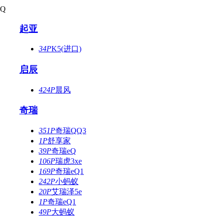
Q
起亚
34P
K5(进口)
启辰
424P
晨风
奇瑞
351P
奇瑞QQ3
1P
舒享家
39P
奇瑞eQ
106P
瑞虎3xe
169P
奇瑞eQ1
242P
小蚂蚁
20P
艾瑞泽5e
1P
奇瑞eQ1
49P
大蚂蚁