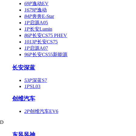
69P
逸动EV
1679P
逸动
84P
奔奔E-Star
1P
启源A05
1P
长安Lumin
86P
长安CS75 PHEV
1013P
长安CS75
1P
启源A07
96P
长安CS55新能源
长安深蓝
53P
深蓝S7
1P
SL03
创维汽车
2P
创维汽车EV6
D
东风风神