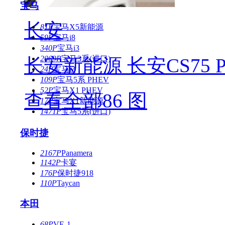
宝马
长安
81P
宝马X5新能源
59P
宝马i8
340P
宝马i3
2069P
宝马3系(进口)
长安新能源 长安CS75 
24P
宝马i3
109P
宝马5系 PHEV
52P
宝马X1 PHEV
查看全部86 图
17P
宝马X1新能源
1471P
宝马5系(进口)
保时捷
2167P
Panamera
1142P
卡宴
176P
保时捷918
110P
Taycan
本田
68P
VE-1