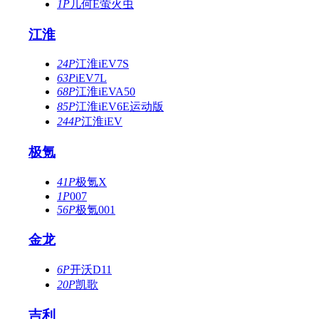
1P
几何E萤火虫
江淮
24P
江淮iEV7S
63P
iEV7L
68P
江淮iEVA50
85P
江淮iEV6E运动版
244P
江淮iEV
极氪
41P
极氪X
1P
007
56P
极氪001
金龙
6P
开沃D11
20P
凯歌
吉利