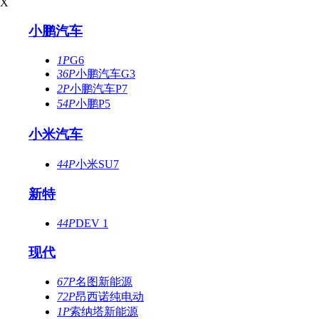
X
小鹏汽车
1P
G6
36P
小鹏汽车G3
2P
小鹏汽车P7
54P
小鹏P5
小米汽车
44P
小米SU7
新特
44P
DEV 1
现代
67P
名图新能源
72P
昂西诺纯电动
1P
索纳塔新能源