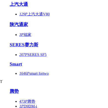
上汽大通
129P
上汽大通V80
陕汽通家
3P
福家
SERES赛力斯
207P
SERES SF5
Smart
1646P
smart fortwo
T
腾势
473P
腾势
1P
D9DM-i