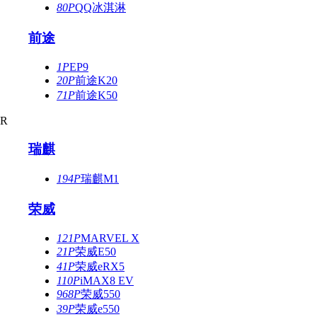
80P
QQ冰淇淋
前途
1P
EP9
20P
前途K20
71P
前途K50
R
瑞麒
194P
瑞麒M1
荣威
121P
MARVEL X
21P
荣威E50
41P
荣威eRX5
110P
iMAX8 EV
968P
荣威550
39P
荣威e550