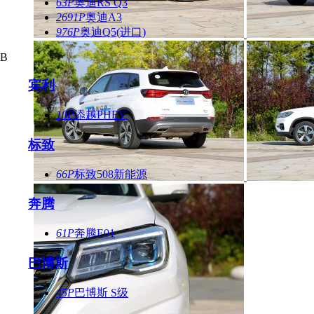
63P
奥迪RS Q3
2691P
奥迪A3
976P
奥迪Q5(进口)
B
宾利
10P
添越PHEV
标致
66P
标致508新能源
奔腾
61P
奔腾E01
巴博斯
45P
巴博斯 S级