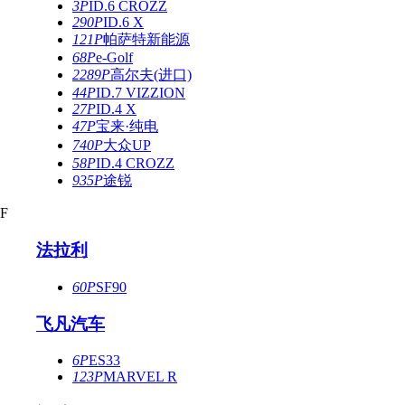
3P
ID.6 CROZZ
290P
ID.6 X
121P
帕萨特新能源
68P
e-Golf
2289P
高尔夫(进口)
44P
ID.7 VIZZION
27P
ID.4 X
47P
宝来·纯电
740P
大众UP
58P
ID.4 CROZZ
935P
途锐
F
法拉利
60P
SF90
飞凡汽车
6P
ES33
123P
MARVEL R