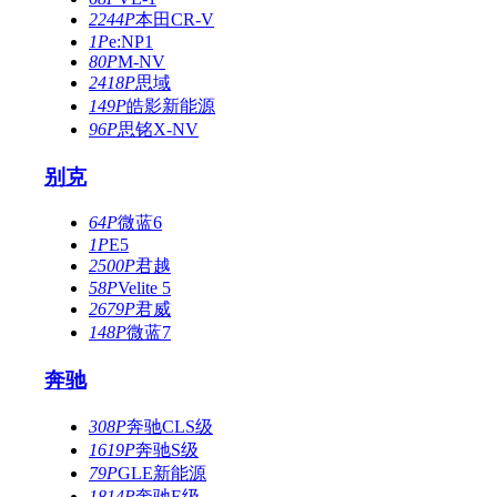
2244P
本田CR-V
1P
e:NP1
80P
M-NV
2418P
思域
149P
皓影新能源
96P
思铭X-NV
别克
64P
微蓝6
1P
E5
2500P
君越
58P
Velite 5
2679P
君威
148P
微蓝7
奔驰
308P
奔驰CLS级
1619P
奔驰S级
79P
GLE新能源
1814P
奔驰E级