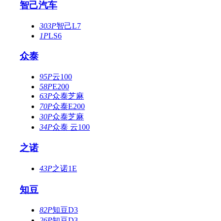
智己汽车
303P
智己L7
1P
LS6
众泰
95P
云100
58P
E200
63P
众泰芝麻
70P
众泰E200
30P
众泰芝麻
34P
众泰 云100
之诺
43P
之诺1E
知豆
82P
知豆D3
26P
知豆D3