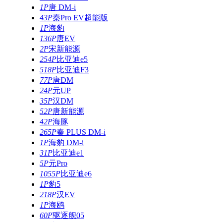
1P
唐 DM-i
43P
秦Pro EV超能版
1P
海豹
136P
唐EV
2P
宋新能源
254P
比亚迪e5
518P
比亚迪F3
77P
唐DM
24P
元UP
35P
汉DM
52P
唐新能源
42P
海豚
265P
秦 PLUS DM-i
1P
海豹 DM-i
31P
比亚迪e1
5P
元Pro
1055P
比亚迪e6
1P
豹5
218P
汉EV
1P
海鸥
60P
驱逐舰05