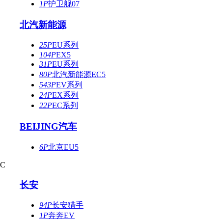
1P
护卫舰07
北汽新能源
25P
EU系列
104P
EX5
31P
EU系列
80P
北汽新能源EC5
543P
EV系列
24P
EX系列
22P
EC系列
BEIJING汽车
6P
北京EU5
C
长安
94P
长安猎手
1P
奔奔EV