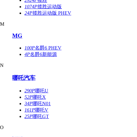
2924P
揽胜
1074P
揽胜运动版
24P
揽胜运动版 PHEV
M
MG
100P
名爵6 PHEV
4P
名爵6新能源
N
哪吒汽车
290P
哪吒U
52P
哪吒X
34P
哪吒N01
161P
哪吒V
25P
哪吒GT
O