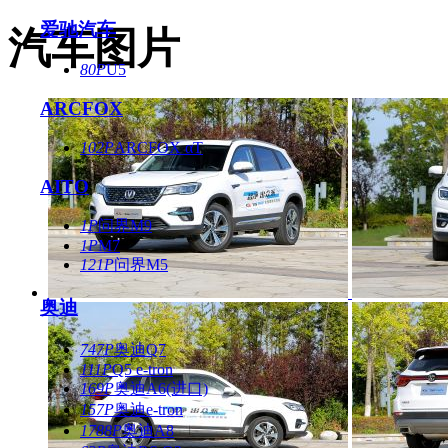
爱驰汽车
汽车图片
80P
U5
ARCFOX
102P
ARCFOX αT
AITO
1P
问界M9
1P
M7
121P
问界M5
奥迪
747P
奥迪Q7
111P
Q5 e-tron
169P
奥迪A6(进口)
157P
奥迪e-tron
1788P
奥迪A8