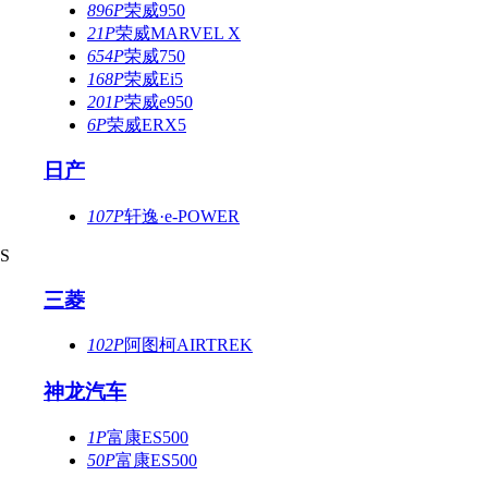
896P
荣威950
21P
荣威MARVEL X
654P
荣威750
168P
荣威Ei5
201P
荣威e950
6P
荣威ERX5
日产
107P
轩逸·e-POWER
S
三菱
102P
阿图柯AIRTREK
神龙汽车
1P
富康ES500
50P
富康ES500