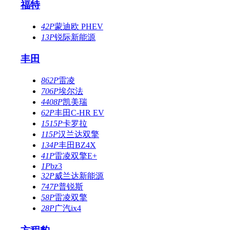
福特
42P
蒙迪欧 PHEV
13P
锐际新能源
丰田
862P
雷凌
706P
埃尔法
4408P
凯美瑞
62P
丰田C-HR EV
1515P
卡罗拉
115P
汉兰达双擎
134P
丰田BZ4X
41P
雷凌双擎E+
1P
bz3
32P
威兰达新能源
747P
普锐斯
58P
雷凌双擎
28P
广汽ix4