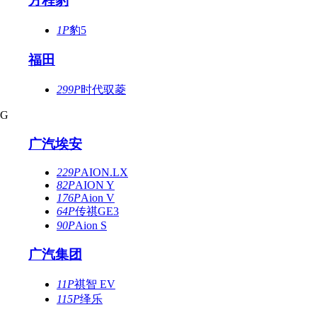
方程豹
1P
豹5
福田
299P
时代驭菱
G
广汽埃安
229P
AION.LX
82P
AION Y
176P
Aion V
64P
传祺GE3
90P
Aion S
广汽集团
11P
祺智 EV
115P
绎乐