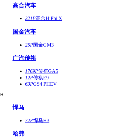
高合汽车
221P
高合HiPhi X
国金汽车
25P
国金GM3
广汽传祺
1769P
传祺GA5
12P
传祺E9
63P
GS4 PHEV
H
悍马
72P
悍马H3
哈弗