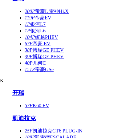
200P
帝豪L 雷神Hi.X
119P
帝豪EV
1P
银河L7
1P
银河L6
104P
缤越PHEV
67P
帝豪 EV
38P
博瑞GE PHEV
39P
博瑞GE PHEV
40P
几何C
151P
帝豪GSe
K
开瑞
57P
K60 EV
凯迪拉克
25P
凯迪拉克CT6 PLUG-IN
188P
凯雷德ESCALADE