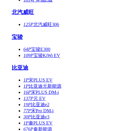
北汽威旺
125P
北汽威旺306
宝骏
64P
宝骏E300
109P
宝骏KiWi EV
比亚迪
1P
宋PLUS EV
1P
比亚迪元新能源
16P
宋PLUS DM-i
137P
元 EV
19P
比亚迪e2
77P
宋Pro DM-i
30P
比亚迪e3
1P
秦PLUS EV
676P
秦新能源