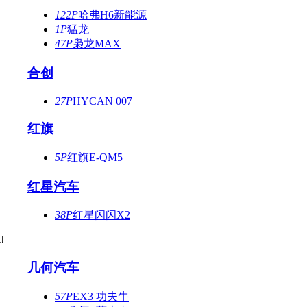
122P
哈弗H6新能源
1P
猛龙
47P
枭龙MAX
合创
27P
HYCAN 007
红旗
5P
红旗E-QM5
红星汽车
38P
红星闪闪X2
J
几何汽车
57P
EX3 功夫牛