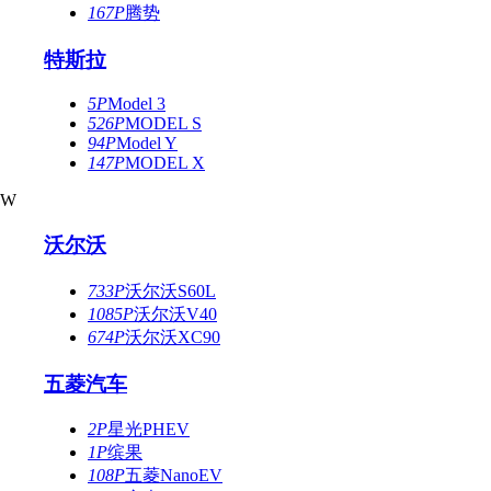
167P
腾势
特斯拉
5P
Model 3
526P
MODEL S
94P
Model Y
147P
MODEL X
W
沃尔沃
733P
沃尔沃S60L
1085P
沃尔沃V40
674P
沃尔沃XC90
五菱汽车
2P
星光PHEV
1P
缤果
108P
五菱NanoEV