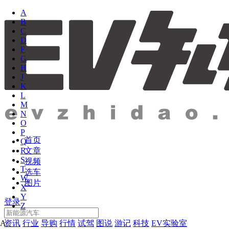
A
B
C
D
F
G
H
J
K
L
M
N
O
P
首页
Q
文章
R
S
视频
T
选车
W
图片
X
Y
登录
Z
资讯
行业
导购
行情
试驾
图说
游记
科技
EV实验室
A