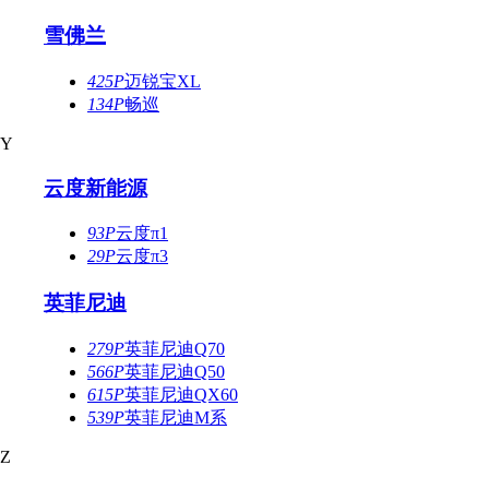
雪佛兰
425P
迈锐宝XL
134P
畅巡
Y
云度新能源
93P
云度π1
29P
云度π3
英菲尼迪
279P
英菲尼迪Q70
566P
英菲尼迪Q50
615P
英菲尼迪QX60
539P
英菲尼迪M系
Z