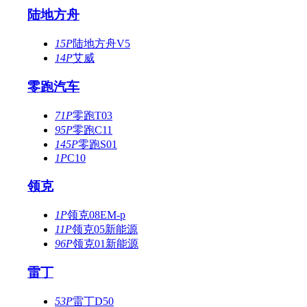
陆地方舟
15P
陆地方舟V5
14P
艾威
零跑汽车
71P
零跑T03
95P
零跑C11
145P
零跑S01
1P
C10
领克
1P
领克08EM-p
11P
领克05新能源
96P
领克01新能源
雷丁
53P
雷丁D50