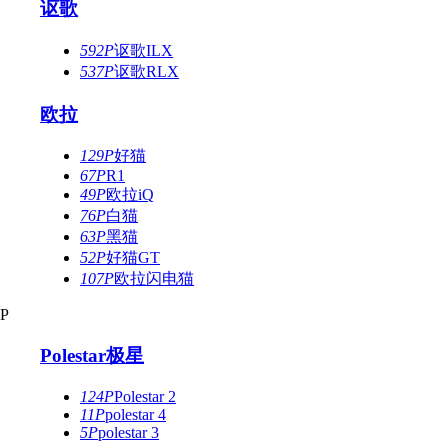
讴歌
592P
讴歌ILX
537P
讴歌RLX
欧拉
129P
好猫
67P
R1
49P
欧拉iQ
76P
白猫
63P
黑猫
52P
好猫GT
107P
欧拉闪电猫
P
Polestar极星
124P
Polestar 2
11P
polestar 4
5P
polestar 3