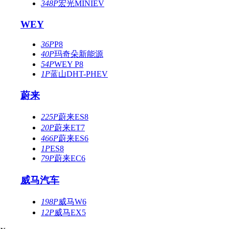
348P
宏光MINIEV
WEY
36P
P8
40P
玛奇朵新能源
54P
WEY P8
1P
蓝山DHT-PHEV
蔚来
225P
蔚来ES8
20P
蔚来ET7
466P
蔚来ES6
1P
ES8
79P
蔚来EC6
威马汽车
198P
威马W6
12P
威马EX5