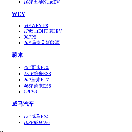
108P
五菱NanoEV
WEY
54P
WEY P8
1P
蓝山DHT-PHEV
36P
P8
40P
玛奇朵新能源
蔚来
79P
蔚来EC6
225P
蔚来ES8
20P
蔚来ET7
466P
蔚来ES6
1P
ES8
威马汽车
12P
威马EX5
198P
威马W6