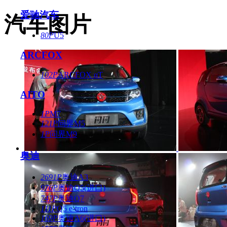
爱驰汽车
汽车图片
80P
U5
ARCFOX
102P
ARCFOX αT
AITO
1P
M7
121P
问界M5
1P
问界M9
奥迪
2691P
奥迪A3
976P
奥迪Q5(进口)
747P
奥迪Q7
111P
Q5 e-tron
169P
奥迪A6(进口)