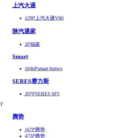
上汽大通
129P
上汽大通V80
陕汽通家
3P
福家
Smart
1646P
smart fortwo
SERES赛力斯
207P
SERES SF5
T
腾势
167P
腾势
473P
腾势