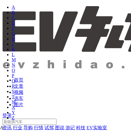
A
B
C
D
F
G
H
J
K
L
M
N
O
P
首页
Q
文章
R
S
视频
T
选车
W
图片
X
Y
登录
Z
资讯
行业
导购
行情
试驾
图说
游记
科技
EV实验室
A