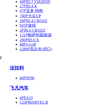
44P
ID.7 VIZZION
27P
ID.4 X
47P
宝来·纯电
740P
大众UP
58P
ID.4 CROZZ
935P
途锐
3P
ID.6 CROZZ
121P
帕萨特新能源
290P
ID.6 X
68P
e-Golf
2289P
高尔夫(进口)
F
法拉利
60P
SF90
飞凡汽车
6P
ES33
123P
MARVEL R