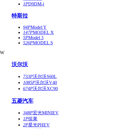
1P
D9DM-i
特斯拉
94P
Model Y
147P
MODEL X
5P
Model 3
526P
MODEL S
W
沃尔沃
733P
沃尔沃S60L
1085P
沃尔沃V40
674P
沃尔沃XC90
五菱汽车
348P
宏光MINIEV
1P
缤果
2P
星光PHEV