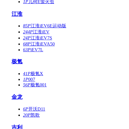
1P
几何E萤火虫
江淮
85P
江淮iEV6E运动版
244P
江淮iEV
24P
江淮iEV7S
68P
江淮iEVA50
63P
iEV7L
极氪
41P
极氪X
1P
007
56P
极氪001
金龙
6P
开沃D11
20P
凯歌
吉利