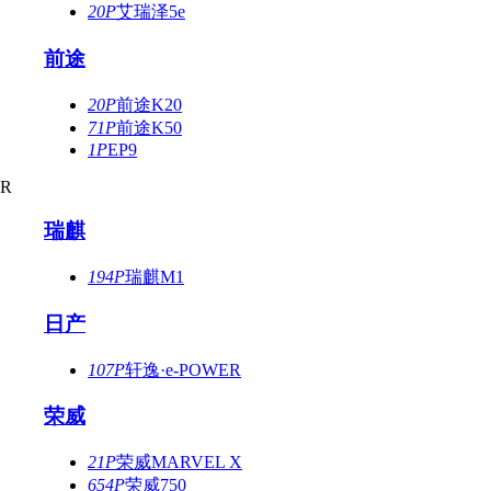
20P
艾瑞泽5e
前途
20P
前途K20
71P
前途K50
1P
EP9
R
瑞麒
194P
瑞麒M1
日产
107P
轩逸·e-POWER
荣威
21P
荣威MARVEL X
654P
荣威750