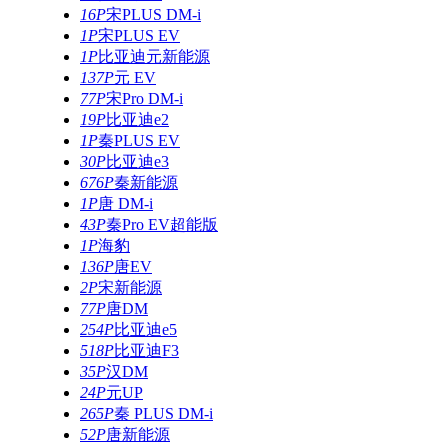
16P
宋PLUS DM-i
1P
宋PLUS EV
1P
比亚迪元新能源
137P
元 EV
77P
宋Pro DM-i
19P
比亚迪e2
1P
秦PLUS EV
30P
比亚迪e3
676P
秦新能源
1P
唐 DM-i
43P
秦Pro EV超能版
1P
海豹
136P
唐EV
2P
宋新能源
77P
唐DM
254P
比亚迪e5
518P
比亚迪F3
35P
汉DM
24P
元UP
265P
秦 PLUS DM-i
52P
唐新能源