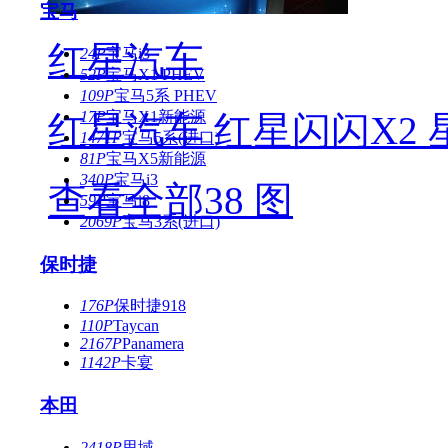
宝马
红星汽车
24P
宝马i3
52P
宝马X1 PHEV
109P
宝马5系 PHEV
17P
宝马X1新能源
红星汽车 红星闪闪X2 星
1471P
宝马5系(进口)
81P
宝马X5新能源
340P
宝马i3
查看全部38 图
59P
宝马i8
2069P
宝马3系(进口)
保时捷
176P
保时捷918
110P
Taycan
2167P
Panamera
1142P
卡宴
本田
2418P
思域