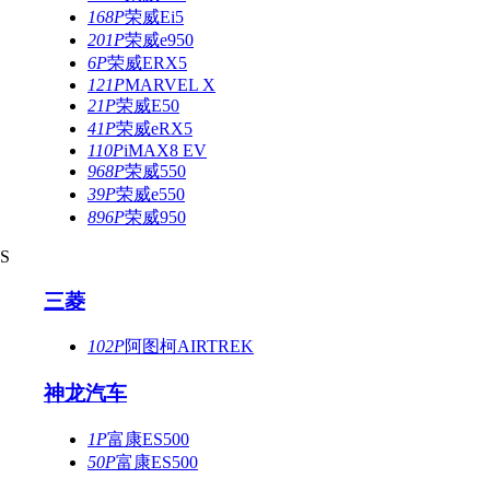
168P
荣威Ei5
201P
荣威e950
6P
荣威ERX5
121P
MARVEL X
21P
荣威E50
41P
荣威eRX5
110P
iMAX8 EV
968P
荣威550
39P
荣威e550
896P
荣威950
S
三菱
102P
阿图柯AIRTREK
神龙汽车
1P
富康ES500
50P
富康ES500