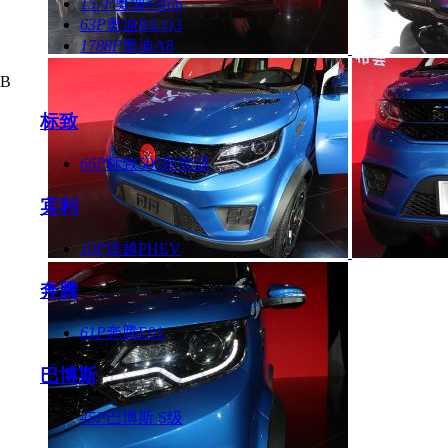
157P
奥迪e-tron
63P
奥迪RS Q3
1788P
奥迪A8
B
标致
66P
标致508新能源
宾利
10P
添越PHEV
奔腾
61P
奔腾E01
巴博斯
45P
巴博斯 S级