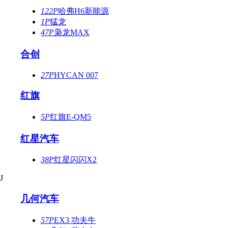
122P
哈弗H6新能源
1P
猛龙
47P
枭龙MAX
合创
27P
HYCAN 007
红旗
5P
红旗E-QM5
红星汽车
38P
红星闪闪X2
J
几何汽车
57P
EX3 功夫牛