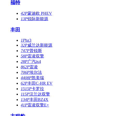
福特
42P
蒙迪欧 PHEV
13P
锐际新能源
丰田
1P
bz3
32P
威兰达新能源
747P
普锐斯
58P
雷凌双擎
28P
广汽ix4
862P
雷凌
706P
埃尔法
4408P
凯美瑞
62P
丰田C-HR EV
1515P
卡罗拉
115P
汉兰达双擎
134P
丰田BZ4X
41P
雷凌双擎E+