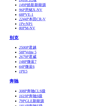
149P
皓影新能源
96P
思铭X-NV
68P
VE-1
2244P
本田CR-V
1P
e:NP1
80P
M-NV
别克
2500P
君越
58P
Velite 5
2679P
君威
148P
微蓝7
64P
微蓝6
1P
E5
奔驰
308P
奔驰CLS级
1619P
奔驰S级
79P
GLE新能源
1814P
奔驰E级