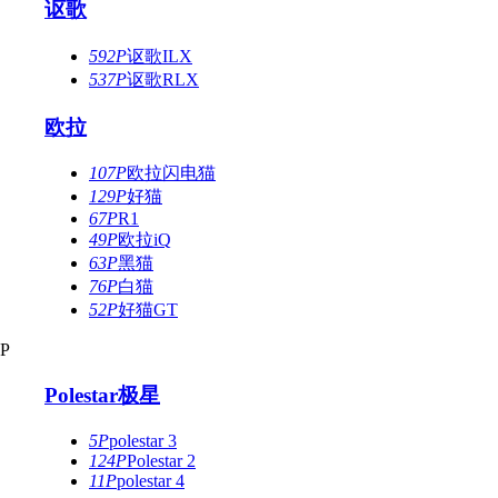
讴歌
592P
讴歌ILX
537P
讴歌RLX
欧拉
107P
欧拉闪电猫
129P
好猫
67P
R1
49P
欧拉iQ
63P
黑猫
76P
白猫
52P
好猫GT
P
Polestar极星
5P
polestar 3
124P
Polestar 2
11P
polestar 4