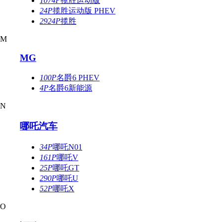
1074P
揽胜运动版
24P
揽胜运动版 PHEV
2924P
揽胜
M
MG
100P
名爵6 PHEV
4P
名爵6新能源
N
哪吒汽车
34P
哪吒N01
161P
哪吒V
25P
哪吒GT
290P
哪吒U
52P
哪吒X
O