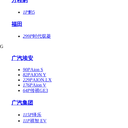
方程豹
1P
豹5
福田
299P
时代驭菱
G
广汽埃安
90P
Aion S
82P
AION Y
229P
AION.LX
176P
Aion V
64P
传祺GE3
广汽集团
115P
绎乐
11P
祺智 EV