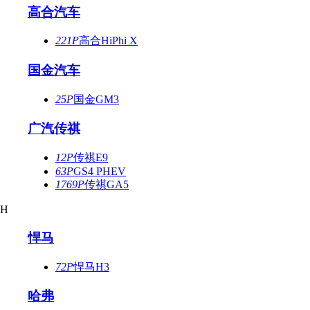
高合汽车
221P
高合HiPhi X
国金汽车
25P
国金GM3
广汽传祺
12P
传祺E9
63P
GS4 PHEV
1769P
传祺GA5
H
悍马
72P
悍马H3
哈弗