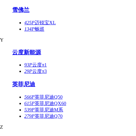
雪佛兰
425P
迈锐宝XL
134P
畅巡
Y
云度新能源
93P
云度π1
29P
云度π3
英菲尼迪
566P
英菲尼迪Q50
615P
英菲尼迪QX60
539P
英菲尼迪M系
279P
英菲尼迪Q70
Z