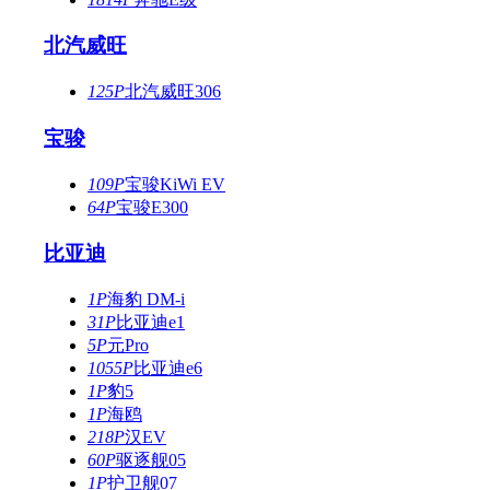
北汽威旺
125P
北汽威旺306
宝骏
109P
宝骏KiWi EV
64P
宝骏E300
比亚迪
1P
海豹 DM-i
31P
比亚迪e1
5P
元Pro
1055P
比亚迪e6
1P
豹5
1P
海鸥
218P
汉EV
60P
驱逐舰05
1P
护卫舰07