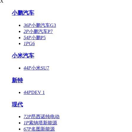
X
小鹏汽车
36P
小鹏汽车G3
2P
小鹏汽车P7
54P
小鹏P5
1P
G6
小米汽车
44P
小米SU7
新特
44P
DEV 1
现代
72P
昂西诺纯电动
1P
索纳塔新能源
67P
名图新能源