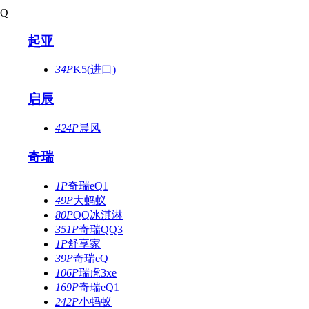
Q
起亚
34P
K5(进口)
启辰
424P
晨风
奇瑞
1P
奇瑞eQ1
49P
大蚂蚁
80P
QQ冰淇淋
351P
奇瑞QQ3
1P
舒享家
39P
奇瑞eQ
106P
瑞虎3xe
169P
奇瑞eQ1
242P
小蚂蚁