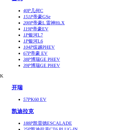
40P
几何C
151P
帝豪GSe
200P
帝豪L 雷神Hi.X
119P
帝豪EV
1P
银河L7
1P
银河L6
104P
缤越PHEV
67P
帝豪 EV
38P
博瑞GE PHEV
39P
博瑞GE PHEV
K
开瑞
57P
K60 EV
凯迪拉克
188P
凯雷德ESCALADE
25P
凯迪拉克CT6 PLUG-IN