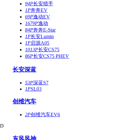
94P
长安猎手
1P
奔奔EV
69P
逸动EV
1679P
逸动
84P
奔奔E-Star
1P
长安Lumin
1P
启源A05
1013P
长安CS75
86P
长安CS75 PHEV
长安深蓝
53P
深蓝S7
1P
SL03
创维汽车
2P
创维汽车EV6
D
东风风神