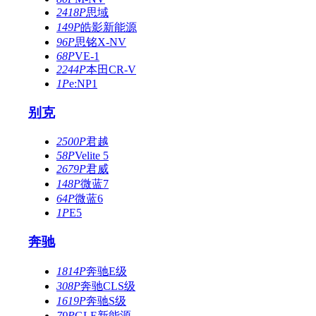
2418P
思域
149P
皓影新能源
96P
思铭X-NV
68P
VE-1
2244P
本田CR-V
1P
e:NP1
别克
2500P
君越
58P
Velite 5
2679P
君威
148P
微蓝7
64P
微蓝6
1P
E5
奔驰
1814P
奔驰E级
308P
奔驰CLS级
1619P
奔驰S级
79P
GLE新能源