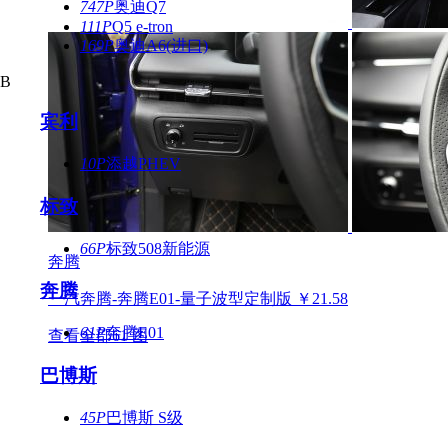
747P
奥迪Q7
111P
Q5 e-tron
169P
奥迪A6(进口)
B
宾利
10P
添越PHEV
标致
66P
标致508新能源
奔腾
奔腾
一汽奔腾-奔腾E01-量子波型定制版 ￥21.58
61P
奔腾E01
查看全部61 图
巴博斯
45P
巴博斯 S级