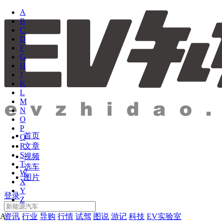
A
B
C
D
F
G
H
J
K
L
M
N
O
P
首页
Q
文章
R
S
视频
T
选车
W
图片
X
Y
登录
Z
资讯
行业
导购
行情
试驾
图说
游记
科技
EV实验室
A