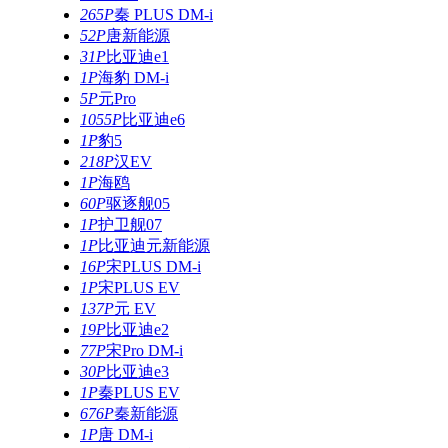
265P
秦 PLUS DM-i
52P
唐新能源
31P
比亚迪e1
1P
海豹 DM-i
5P
元Pro
1055P
比亚迪e6
1P
豹5
218P
汉EV
1P
海鸥
60P
驱逐舰05
1P
护卫舰07
1P
比亚迪元新能源
16P
宋PLUS DM-i
1P
宋PLUS EV
137P
元 EV
19P
比亚迪e2
77P
宋Pro DM-i
30P
比亚迪e3
1P
秦PLUS EV
676P
秦新能源
1P
唐 DM-i