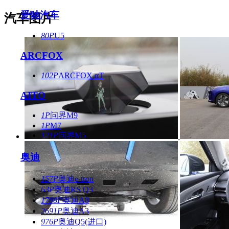
爱驰汽车
汽车图片
80P
U5
ARCFOX
102P
ARCFOX αT
AITO
1P
问界M9
1P
M7
121P
问界M5
奥迪
157P
奥迪e-tron
63P
奥迪RS Q3
1788P
奥迪A8
2691P
奥迪A3
976P
奥迪Q5(进口)