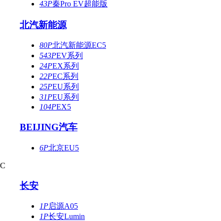
43P
秦Pro EV超能版
北汽新能源
80P
北汽新能源EC5
543P
EV系列
24P
EX系列
22P
EC系列
25P
EU系列
31P
EU系列
104P
EX5
BEIJING汽车
6P
北京EU5
C
长安
1P
启源A05
1P
长安Lumin