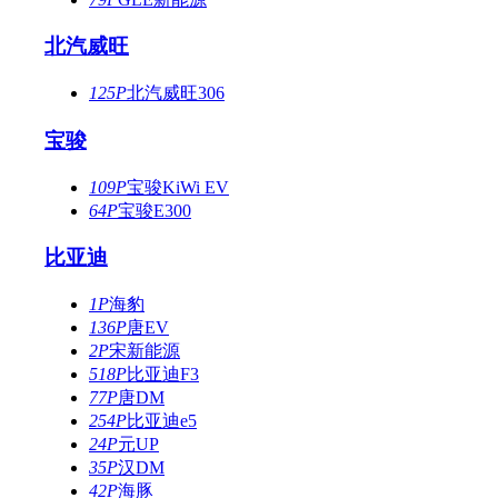
北汽威旺
125P
北汽威旺306
宝骏
109P
宝骏KiWi EV
64P
宝骏E300
比亚迪
1P
海豹
136P
唐EV
2P
宋新能源
518P
比亚迪F3
77P
唐DM
254P
比亚迪e5
24P
元UP
35P
汉DM
42P
海豚